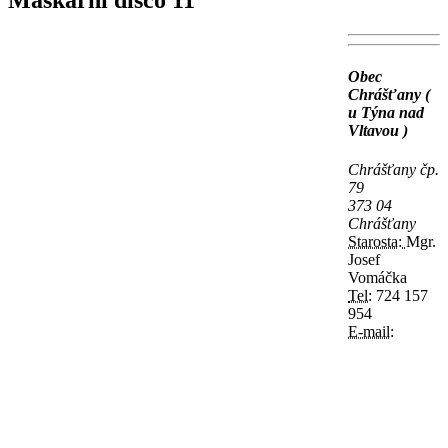
Maškarní disco 11
Obec
Chrášťany (
u Týna nad
Vltavou )
Chrášťany čp.
79
373 04
Chrášťany
Starosta:
Mgr.
Josef
Vomáčka
Tel:
724 157
954
E-mail: