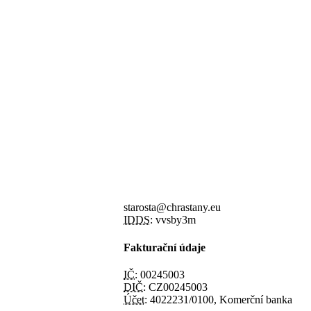
starosta@chrastany.eu
IDDS:
vvsby3m
Fakturační údaje
IČ:
00245003
DIČ:
CZ00245003
Účet:
4022231/0100, Komerční banka