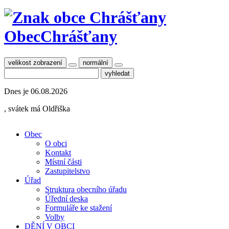
Obec
Chrášťany
velikost zobrazení
normální
Dnes je
06.08.2026
, svátek má
Oldřiška
Obec
O obci
Kontakt
Místní části
Zastupitelstvo
Úřad
Struktura obecního úřadu
Úřední deska
Formuláře ke stažení
Volby
DĚNÍ V OBCI