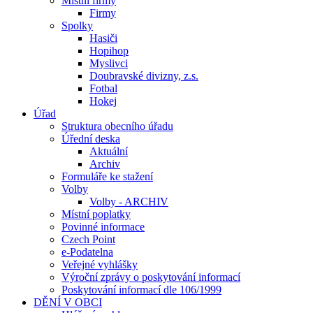
Místní firmy
Firmy
Spolky
Hasiči
Hopihop
Myslivci
Doubravské divizny, z.s.
Fotbal
Hokej
Úřad
Struktura obecního úřadu
Úřední deska
Aktuální
Archiv
Formuláře ke stažení
Volby
Volby - ARCHIV
Místní poplatky
Povinné informace
Czech Point
e-Podatelna
Veřejné vyhlášky
Výroční zprávy o poskytování informací
Poskytování informací dle 106/1999
DĚNÍ V OBCI