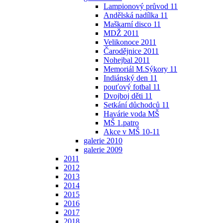
Lampionový průvod 11
Andělská nadílka 11
Maškarní disco 11
MDŽ 2011
Velikonoce 2011
Čarodějnice 2011
Nohejbal 2011
Memoriál M.Sýkory 11
Indiánský den 11
pouťový fotbal 11
Dvojboj děti 11
Setkání důchodců 11
Havárie voda MŠ
MŠ 1.patro
Akce v MŠ 10-11
galerie 2010
galerie 2009
2011
2012
2013
2014
2015
2016
2017
2018