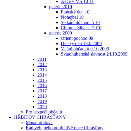
Akce v MŠ 10-11
galerie 2010
Pirátský den 10
Nohejbal 10
Setkání důchodců 10
Chlum - Silvestr 2010
galerie 2009
Orient.pochod 09
Dětský den 13.6.2009
Vítání občánků 9.10.2009
Svatohubertská slavnost 24.10.2009
2011
2012
2013
2014
2015
2016
2017
2018
2019
2020
Pro bezpečí občanů
HŘBITOV CHRÁŠŤANY
Mapa hřbitova
Řád veřejného pohřebiště obce Chrášťany