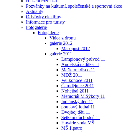
Hlášení rozhlasu
Pozvánky na kulturní, společenské a sportovní akce
Aktuality
Odstávky elektřiny
Informace pro turisty
Fotogalerie
Fotogalerie
Videa z dronu
galerie 2012
Masopust 2012
galerie 2011
Lampionový průvod 11
Andělská nadílka 11
Maškarní disco 11
MDŽ 2011
Velikonoce 2011
Čarodějnice 2011
Nohejbal 2011
Memoriál M.Sýkory 11
Indiánský den 11
pouťový fotbal 11
Dvojboj děti 11
Setkání důchodců 11
Havárie voda MŠ
MŠ 1.patro