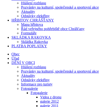
Hlášení rozhlasu
Pozvánky na kulturní, společenské a sportovní akce
Aktuality
Odstávky elektřiny
HŘBITOV CHRÁŠŤANY
Mapa hřbitova
Řád veřejného pohřebiště obce Chrášťany
Formuláře
SKLÁDKA RAKOVKA
Skládka Rakovka
PLATBA POPLATKY
Obec
Úřad
DĚNÍ V OBCI
Hlášení rozhlasu
Pozvánky na kulturní, společenské a sportovní akce
Aktuality
Odstávky elektřiny
Informace pro turisty
Fotogalerie
Fotogalerie
Videa z dronu
galerie 2012
galerie 2011