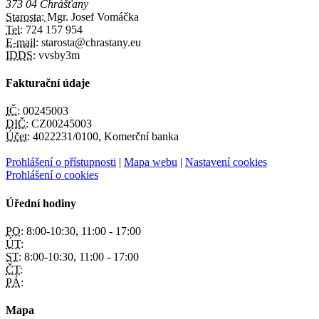
373 04 Chrášťany
Starosta:
Mgr. Josef Vomáčka
Tel:
724 157 954
E-mail:
starosta@chrastany.eu
IDDS:
vvsby3m
Fakturační údaje
IČ:
00245003
DIČ:
CZ00245003
Účet:
4022231/0100, Komerční banka
Prohlášení o přístupnosti
|
Mapa webu
|
Nastavení cookies
Prohlášení o cookies
Úřední hodiny
PO:
8:00-10:30, 11:00 - 17:00
ÚT:
ST:
8:00-10:30, 11:00 - 17:00
ČT:
PÁ:
Mapa