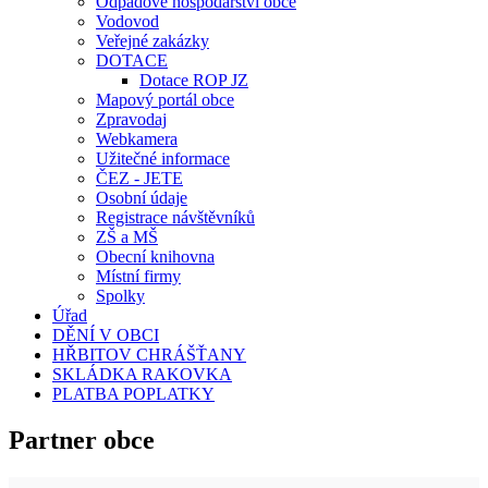
Odpadové hospodářství obce
Vodovod
Veřejné zakázky
DOTACE
Dotace ROP JZ
Mapový portál obce
Zpravodaj
Webkamera
Užitečné informace
ČEZ - JETE
Osobní údaje
Registrace návštěvníků
ZŠ a MŠ
Obecní knihovna
Místní firmy
Spolky
Úřad
DĚNÍ V OBCI
HŘBITOV CHRÁŠŤANY
SKLÁDKA RAKOVKA
PLATBA POPLATKY
Partner obce