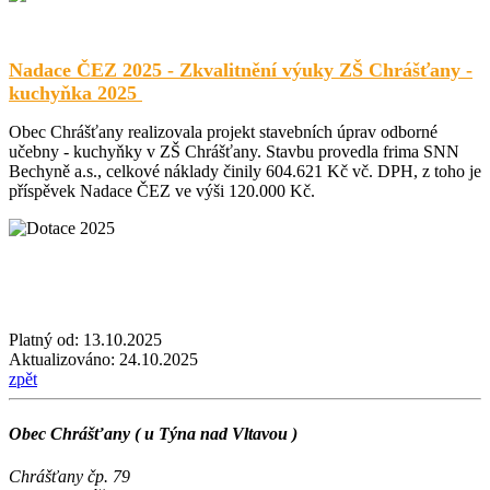
Nadace ČEZ 2025 - Zkvalitnění výuky ZŠ Chrášťany -
kuchyňka 2025
Obec Chrášťany realizovala projekt stavebních úprav odborné
učebny - kuchyňky v ZŠ Chrášťany. Stavbu provedla frima SNN
Bechyně a.s., celkové náklady činily 604.621 Kč vč. DPH, z toho je
příspěvek Nadace ČEZ ve výši 120.000 Kč.
Platný od:
13.10.2025
Aktualizováno:
24.10.2025
zpět
Obec Chrášťany ( u Týna nad Vltavou )
Chrášťany čp. 79