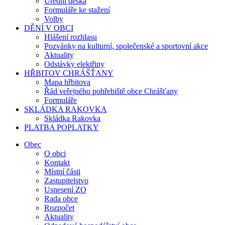
Úřední deska
Formuláře ke stažení
Volby
DĚNÍ V OBCI
Hlášení rozhlasu
Pozvánky na kulturní, společenské a sportovní akce
Aktuality
Odstávky elektřiny
HŘBITOV CHRÁŠŤANY
Mapa hřbitova
Řád veřejného pohřebiště obce Chrášťany
Formuláře
SKLÁDKA RAKOVKA
Skládka Rakovka
PLATBA POPLATKY
Obec
O obci
Kontakt
Místní části
Zastupitelstvo
Usnesení ZO
Rada obce
Rozpočet
Aktuality