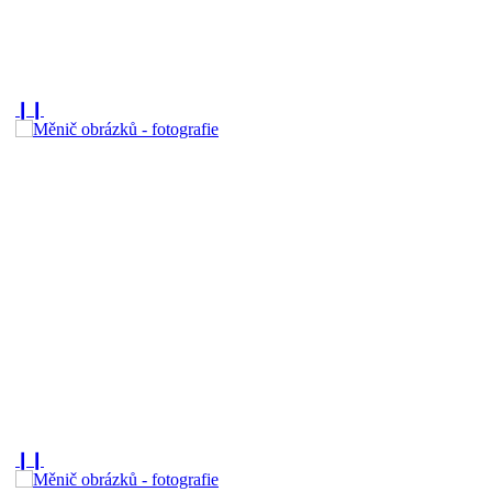
❙❙
❙❙