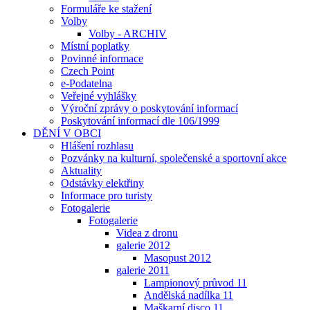
Formuláře ke stažení
Volby
Volby - ARCHIV
Místní poplatky
Povinné informace
Czech Point
e-Podatelna
Veřejné vyhlášky
Výroční zprávy o poskytování informací
Poskytování informací dle 106/1999
DĚNÍ V OBCI
Hlášení rozhlasu
Pozvánky na kulturní, společenské a sportovní akce
Aktuality
Odstávky elektřiny
Informace pro turisty
Fotogalerie
Fotogalerie
Videa z dronu
galerie 2012
Masopust 2012
galerie 2011
Lampionový průvod 11
Andělská nadílka 11
Maškarní disco 11