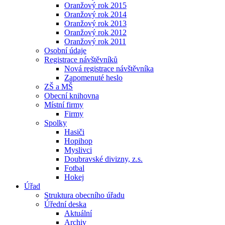
Oranžový rok 2015
Oranžový rok 2014
Oranžový rok 2013
Oranžový rok 2012
Oranžový rok 2011
Osobní údaje
Registrace návštěvníků
Nová registrace návštěvníka
Zapomenuté heslo
ZŠ a MŠ
Obecní knihovna
Místní firmy
Firmy
Spolky
Hasiči
Hopihop
Myslivci
Doubravské divizny, z.s.
Fotbal
Hokej
Úřad
Struktura obecního úřadu
Úřední deska
Aktuální
Archiv