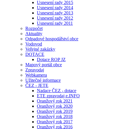
Usnesení rady 2015
Usnesení rady 2014
Usnesení rady 2013
Usnesení rady 2012
Usnesení rady 2011
Rozpočet
Aktuality
Odpadové hospodářství obce
Vodovod
Veřejné zakázky
DOTACE
Dotace ROP JZ
Mapový portál obce
Zpravodaj
Webkamera
Užitečné informace
ČEZ - JETE
Nadace ČEZ - dotace
ETE zpravodaj e.INFO
Oranžový rok 2021
Oranžový rok 2020
Oranžový rok 2019
Oranžový rok 2018
Oranžový rok 2017
Oranžový rok 2016