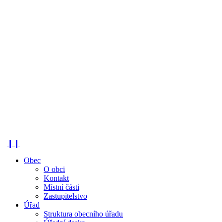
❙❙
Obec
O obci
Kontakt
Místní části
Zastupitelstvo
Úřad
Struktura obecního úřadu