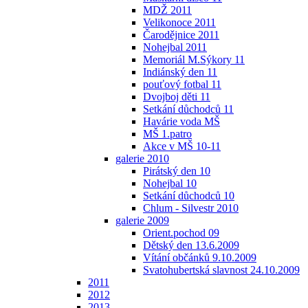
MDŽ 2011
Velikonoce 2011
Čarodějnice 2011
Nohejbal 2011
Memoriál M.Sýkory 11
Indiánský den 11
pouťový fotbal 11
Dvojboj děti 11
Setkání důchodců 11
Havárie voda MŠ
MŠ 1.patro
Akce v MŠ 10-11
galerie 2010
Pirátský den 10
Nohejbal 10
Setkání důchodců 10
Chlum - Silvestr 2010
galerie 2009
Orient.pochod 09
Dětský den 13.6.2009
Vítání občánků 9.10.2009
Svatohubertská slavnost 24.10.2009
2011
2012
2013