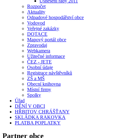
Usnesení rady 2011
Rozpočet
Aktuality
Odpadové hospodářství obce
Vodovod
Veřejné zakázky
DOTACE
Mapový portál obce
Zpravodaj
Webkamera
Užitečné informace
ČEZ - JETE
Osobní údaje
Registrace návštěvníků
ZŠ a MŠ
Obecní knihovna
Místní firmy
Spolky
Úřad
DĚNÍ V OBCI
HŘBITOV CHRÁŠŤANY
SKLÁDKA RAKOVKA
PLATBA POPLATKY
Partner obce