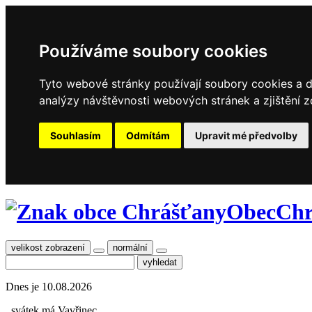
Používáme soubory cookies
Tyto webové stránky používají soubory cookies a da
analýzy návštěvnosti webových stránek a zjištění z
Souhlasím
Odmítám
Upravit mé předvolby
Obec
Chr
velikost zobrazení
normální
Dnes je
10.08.2026
, svátek má
Vavřinec