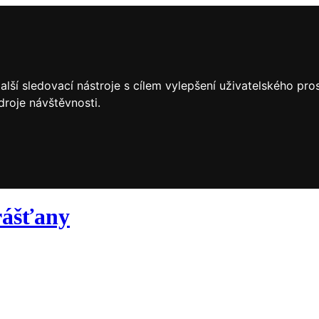
lší sledovací nástroje s cílem vylepšení uživatelského pr
droje návštěvnosti.
ášťany