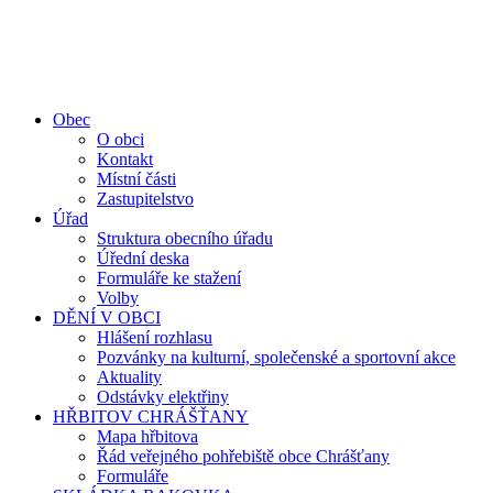
Obec
O obci
Kontakt
Místní části
Zastupitelstvo
Úřad
Struktura obecního úřadu
Úřední deska
Formuláře ke stažení
Volby
DĚNÍ V OBCI
Hlášení rozhlasu
Pozvánky na kulturní, společenské a sportovní akce
Aktuality
Odstávky elektřiny
HŘBITOV CHRÁŠŤANY
Mapa hřbitova
Řád veřejného pohřebiště obce Chrášťany
Formuláře