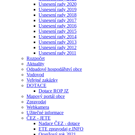
Usnesení rady 2020
Usnesení rady 2019
Usnesení rady 2018
Usnesení rady 2017
Usnesení rady 2016
Usnesení rady 2015
Usnesení rady 2014
Usnesení rady 2013
Usnesení rady 2012
Usnesení rady 2011
Rozpočet
Aktuality
Odpadové hospodářství obce
Vodovod
Veřejné zakázky
DOTACE
Dotace ROP JZ
Mapový portál obce
Zpravodaj
Webkamera
Užitečné informace
ČEZ - JETE
Nadace ČEZ - dotace
ETE zpravodaj e.INFO
Oranžový rok 2021