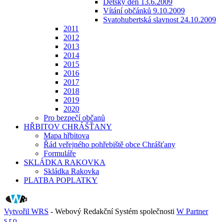
Dětský den 13.6.2009
Vítání občánků 9.10.2009
Svatohubertská slavnost 24.10.2009
2011
2012
2013
2014
2015
2016
2017
2018
2019
2020
Pro bezpečí občanů
HŘBITOV CHRÁŠŤANY
Mapa hřbitova
Řád veřejného pohřebiště obce Chrášťany
Formuláře
SKLÁDKA RAKOVKA
Skládka Rakovka
PLATBA POPLATKY
Vytvořil WRS
- Webový Redakční Systém společnosti
W Partner
s.r.o.