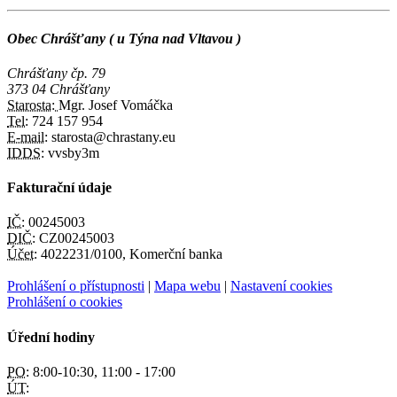
Obec Chrášťany ( u Týna nad Vltavou )
Chrášťany čp. 79
373 04 Chrášťany
Starosta:
Mgr. Josef Vomáčka
Tel:
724 157 954
E-mail:
starosta@chrastany.eu
IDDS:
vvsby3m
Fakturační údaje
IČ:
00245003
DIČ:
CZ00245003
Účet:
4022231/0100, Komerční banka
Prohlášení o přístupnosti
|
Mapa webu
|
Nastavení cookies
Prohlášení o cookies
Úřední hodiny
PO:
8:00-10:30, 11:00 - 17:00
ÚT: