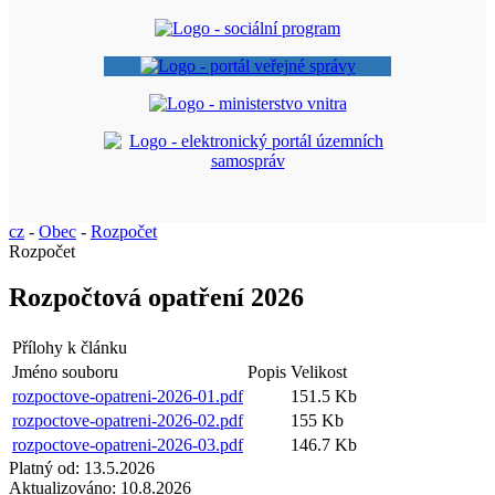
cz
-
Obec
-
Rozpočet
Rozpočet
Rozpočtová opatření 2026
Přílohy k článku
Jméno souboru
Popis
Velikost
rozpoctove-opatreni-2026-01.pdf
151.5 Kb
rozpoctove-opatreni-2026-02.pdf
155 Kb
rozpoctove-opatreni-2026-03.pdf
146.7 Kb
Platný od:
13.5.2026
Aktualizováno:
10.8.2026