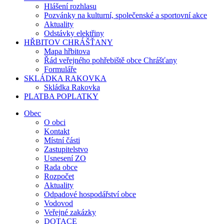
Hlášení rozhlasu
Pozvánky na kulturní, společenské a sportovní akce
Aktuality
Odstávky elektřiny
HŘBITOV CHRÁŠŤANY
Mapa hřbitova
Řád veřejného pohřebiště obce Chrášťany
Formuláře
SKLÁDKA RAKOVKA
Skládka Rakovka
PLATBA POPLATKY
Obec
O obci
Kontakt
Místní části
Zastupitelstvo
Usnesení ZO
Rada obce
Rozpočet
Aktuality
Odpadové hospodářství obce
Vodovod
Veřejné zakázky
DOTACE