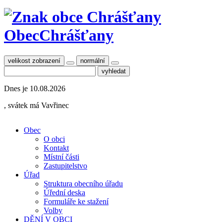
Obec
Chrášťany
velikost zobrazení
normální
Dnes je
10.08.2026
, svátek má
Vavřinec
Obec
O obci
Kontakt
Místní části
Zastupitelstvo
Úřad
Struktura obecního úřadu
Úřední deska
Formuláře ke stažení
Volby
DĚNÍ V OBCI