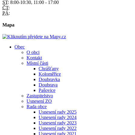
ST:
8:00-10:30, 11:00 - 17:00
ČT:
PÁ:
Mapa
Obec
O obci
Kontakt
Místní části
Chrášťany
Koloměřice
Doubravka
Doubrava
Pašovice
Zastupitelstvo
Usnesení ZO
Rada obce
Usnesení rady 2025
Usnesení rady 2024
Usnesení rady 2023
Usnesení rady 2022
Usnesení rady 2021