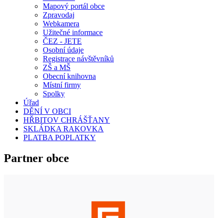
Mapový portál obce
Zpravodaj
Webkamera
Užitečné informace
ČEZ - JETE
Osobní údaje
Registrace návštěvníků
ZŠ a MŠ
Obecní knihovna
Místní firmy
Spolky
Úřad
DĚNÍ V OBCI
HŘBITOV CHRÁŠŤANY
SKLÁDKA RAKOVKA
PLATBA POPLATKY
Partner obce