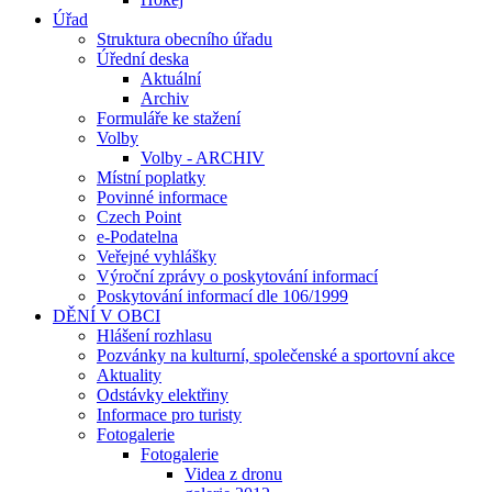
Úřad
Struktura obecního úřadu
Úřední deska
Aktuální
Archiv
Formuláře ke stažení
Volby
Volby - ARCHIV
Místní poplatky
Povinné informace
Czech Point
e-Podatelna
Veřejné vyhlášky
Výroční zprávy o poskytování informací
Poskytování informací dle 106/1999
DĚNÍ V OBCI
Hlášení rozhlasu
Pozvánky na kulturní, společenské a sportovní akce
Aktuality
Odstávky elektřiny
Informace pro turisty
Fotogalerie
Fotogalerie
Videa z dronu