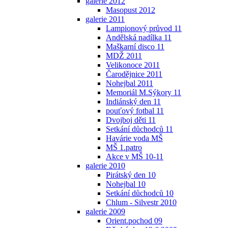
galerie 2012
Masopust 2012
galerie 2011
Lampionový průvod 11
Andělská nadílka 11
Maškarní disco 11
MDŽ 2011
Velikonoce 2011
Čarodějnice 2011
Nohejbal 2011
Memoriál M.Sýkory 11
Indiánský den 11
pouťový fotbal 11
Dvojboj děti 11
Setkání důchodců 11
Havárie voda MŠ
MŠ 1.patro
Akce v MŠ 10-11
galerie 2010
Pirátský den 10
Nohejbal 10
Setkání důchodců 10
Chlum - Silvestr 2010
galerie 2009
Orient.pochod 09