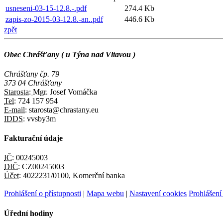
usneseni-03-15-12.8.-.pdf
274.4 Kb
zapis-zo-2015-03-12.8.-an..pdf
446.6 Kb
zpět
Obec Chrášťany ( u Týna nad Vltavou )
Chrášťany čp. 79
373 04 Chrášťany
Starosta:
Mgr. Josef Vomáčka
Tel:
724 157 954
E-mail:
starosta@chrastany.eu
IDDS:
vvsby3m
Fakturační údaje
IČ:
00245003
DIČ:
CZ00245003
Účet:
4022231/0100, Komerční banka
Prohlášení o přístupnosti
|
Mapa webu
|
Nastavení cookies
Prohlášení
Úřední hodiny