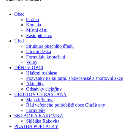
Obec
O obci
Kontakt
Místní části
Zastupitelstvo
Úřad
Struktura obecního úřadu
Úřední deska
Formuláře ke stažení
Volby
DĚNÍ V OBCI
Hlášení rozhlasu
Pozvánky na kulturní, společenské a sportovní akce
Aktuality
Odstávky elektřiny
HŘBITOV CHRÁŠŤANY
Mapa hřbitova
Řád veřejného pohřebiště obce Chrášťany
Formuláře
SKLÁDKA RAKOVKA
Skládka Rakovka
PLATBA POPLATKY