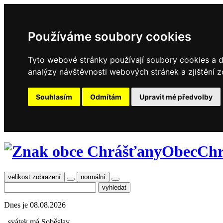
Používáme soubory cookies
Tyto webové stránky používají soubory cookies a da
analýzy návštěvnosti webových stránek a zjištění z
Souhlasím
Odmítám
Upravit mé předvolby
Obec
Chr
velikost zobrazení
normální
Dnes je
08.08.2026
, svátek má
Soběslav