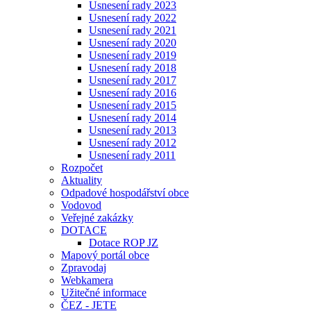
Usnesení rady 2023
Usnesení rady 2022
Usnesení rady 2021
Usnesení rady 2020
Usnesení rady 2019
Usnesení rady 2018
Usnesení rady 2017
Usnesení rady 2016
Usnesení rady 2015
Usnesení rady 2014
Usnesení rady 2013
Usnesení rady 2012
Usnesení rady 2011
Rozpočet
Aktuality
Odpadové hospodářství obce
Vodovod
Veřejné zakázky
DOTACE
Dotace ROP JZ
Mapový portál obce
Zpravodaj
Webkamera
Užitečné informace
ČEZ - JETE