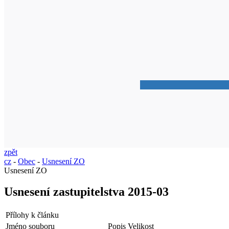
zpět
cz
-
Obec
-
Usnesení ZO
Usnesení ZO
Usnesení zastupitelstva 2015-03
Přílohy k článku
Jméno souboru
Popis
Velikost