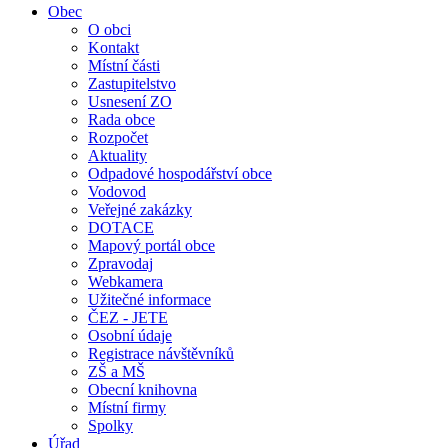
Obec
O obci
Kontakt
Místní části
Zastupitelstvo
Usnesení ZO
Rada obce
Rozpočet
Aktuality
Odpadové hospodářství obce
Vodovod
Veřejné zakázky
DOTACE
Mapový portál obce
Zpravodaj
Webkamera
Užitečné informace
ČEZ - JETE
Osobní údaje
Registrace návštěvníků
ZŠ a MŠ
Obecní knihovna
Místní firmy
Spolky
Úřad