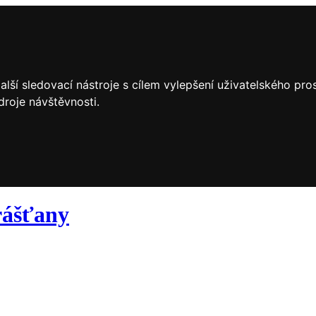
lší sledovací nástroje s cílem vylepšení uživatelského pr
droje návštěvnosti.
ášťany