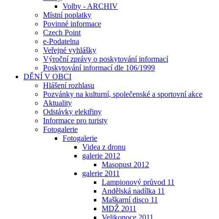
Volby - ARCHIV
Místní poplatky
Povinné informace
Czech Point
e-Podatelna
Veřejné vyhlášky
Výroční zprávy o poskytování informací
Poskytování informací dle 106/1999
DĚNÍ V OBCI
Hlášení rozhlasu
Pozvánky na kulturní, společenské a sportovní akce
Aktuality
Odstávky elektřiny
Informace pro turisty
Fotogalerie
Fotogalerie
Videa z dronu
galerie 2012
Masopust 2012
galerie 2011
Lampionový průvod 11
Andělská nadílka 11
Maškarní disco 11
MDŽ 2011
Velikonoce 2011