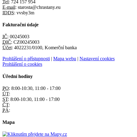
Tel:
724 157 954
E-mail:
starosta@chrastany.eu
IDDS:
vvsby3m
Fakturační údaje
IČ:
00245003
DIČ:
CZ00245003
Účet:
4022231/0100, Komerční banka
Prohlášení o přístupnosti
|
Mapa webu
|
Nastavení cookies
Prohlášení o cookies
Úřední hodiny
PO:
8:00-10:30, 11:00 - 17:00
ÚT:
ST:
8:00-10:30, 11:00 - 17:00
ČT:
PÁ:
Mapa