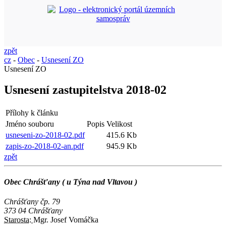
zpět
cz
-
Obec
-
Usnesení ZO
Usnesení ZO
Usnesení zastupitelstva 2018-02
Přílohy k článku
Jméno souboru
Popis
Velikost
usneseni-zo-2018-02.pdf
415.6 Kb
zapis-zo-2018-02-an.pdf
945.9 Kb
zpět
Obec Chrášťany ( u Týna nad Vltavou )
Chrášťany čp. 79
373 04 Chrášťany
Starosta:
Mgr. Josef Vomáčka