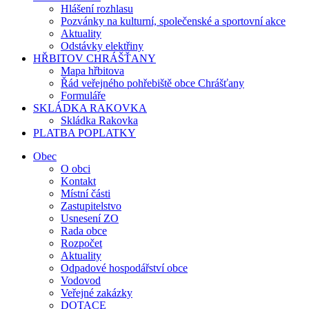
Hlášení rozhlasu
Pozvánky na kulturní, společenské a sportovní akce
Aktuality
Odstávky elektřiny
HŘBITOV CHRÁŠŤANY
Mapa hřbitova
Řád veřejného pohřebiště obce Chrášťany
Formuláře
SKLÁDKA RAKOVKA
Skládka Rakovka
PLATBA POPLATKY
Obec
O obci
Kontakt
Místní části
Zastupitelstvo
Usnesení ZO
Rada obce
Rozpočet
Aktuality
Odpadové hospodářství obce
Vodovod
Veřejné zakázky
DOTACE