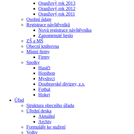
Oranžový rok 2013
Oranžový rok 2012
Oranžový rok 2011
Osobní údaje
Registrace návštěvníků
Nová registrace návštěvníka
Zapomenuté heslo
ZŠ a MŠ
Obecní knihovna
Místní firmy
Firmy
Spolky
Hasiči
Hopihop
Myslivci
Doubravské divizny, z.s.
Fotbal
Hokej
Úřad
Struktura obecního úřadu
Úřední deska
Aktuální
Archiv
Formuláře ke stažení
Volby