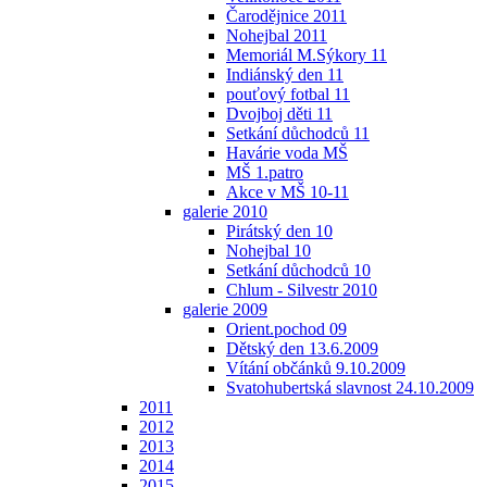
Čarodějnice 2011
Nohejbal 2011
Memoriál M.Sýkory 11
Indiánský den 11
pouťový fotbal 11
Dvojboj děti 11
Setkání důchodců 11
Havárie voda MŠ
MŠ 1.patro
Akce v MŠ 10-11
galerie 2010
Pirátský den 10
Nohejbal 10
Setkání důchodců 10
Chlum - Silvestr 2010
galerie 2009
Orient.pochod 09
Dětský den 13.6.2009
Vítání občánků 9.10.2009
Svatohubertská slavnost 24.10.2009
2011
2012
2013
2014
2015