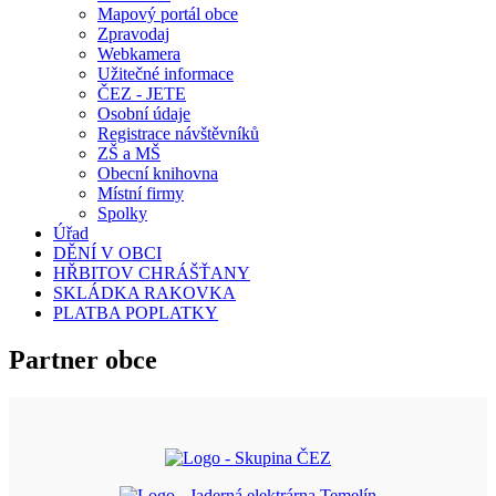
Mapový portál obce
Zpravodaj
Webkamera
Užitečné informace
ČEZ - JETE
Osobní údaje
Registrace návštěvníků
ZŠ a MŠ
Obecní knihovna
Místní firmy
Spolky
Úřad
DĚNÍ V OBCI
HŘBITOV CHRÁŠŤANY
SKLÁDKA RAKOVKA
PLATBA POPLATKY
Partner obce