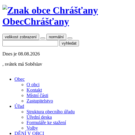
Obec
Chrášťany
velikost zobrazení
normální
Dnes je
08.08.2026
, svátek má
Soběslav
Obec
O obci
Kontakt
Místní části
Zastupitelstvo
Úřad
Struktura obecního úřadu
Úřední deska
Formuláře ke stažení
Volby
DĚNÍ V OBCI