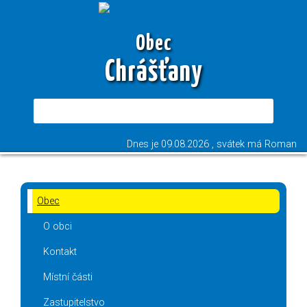
Obec
Chrášťany
Dnes je
09.08.2026
, svátek má
Roman
Obec
O obci
Kontakt
Místní části
Zastupitelstvo