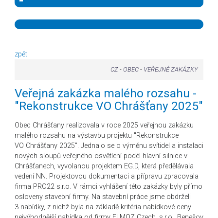
zpět
CZ
-
OBEC
-
VEŘEJNÉ ZAKÁZKY
Veřejná zakázka malého rozsahu -
"Rekonstrukce VO Chrášťany 2025"
Obec Chrášťany realizovala v roce 2025 veřejnou zakázku
malého rozsahu na výstavbu projektu "Rekonstrukce
VO Chrášťany 2025". Jednalo se o výměnu svítidel a instalaci
nových sloupů veřejného osvětlení podél hlavní silnice v
Chrášťanech, vyvolanou projektem EG.D, která předělávala
vedení NN. Projektovou dokumentaci a přípravu zpracovala
firma PRO22 s.r.o. V rámci vyhlášení této zakázky byly přímo
osloveny stavební firmy. Na stavební práce jsme obdrželi
3 nabídky, z nichž byla na základě kritéria nabídkové ceny
nejvýhodnější nabídka od firmy ELMOZ Czech, s.r.o., Benešov