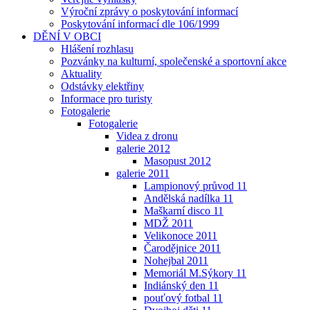
Výroční zprávy o poskytování informací
Poskytování informací dle 106/1999
DĚNÍ V OBCI
Hlášení rozhlasu
Pozvánky na kulturní, společenské a sportovní akce
Aktuality
Odstávky elektřiny
Informace pro turisty
Fotogalerie
Fotogalerie
Videa z dronu
galerie 2012
Masopust 2012
galerie 2011
Lampionový průvod 11
Andělská nadílka 11
Maškarní disco 11
MDŽ 2011
Velikonoce 2011
Čarodějnice 2011
Nohejbal 2011
Memoriál M.Sýkory 11
Indiánský den 11
pouťový fotbal 11