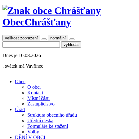
Obec
Chrášťany
velikost zobrazení
normální
Dnes je
10.08.2026
, svátek má
Vavřinec
Obec
O obci
Kontakt
Místní části
Zastupitelstvo
Úřad
Struktura obecního úřadu
Úřední deska
Formuláře ke stažení
Volby
DĚNÍ V OBCI