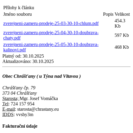
Přílohy k článku
Jméno souboru
Popis
Velikost
454.3
zverejneni-zameru-prodeje-25-03-30-10-chlum.pdf
Kb
zverejneni-zameru-prodeje-25-04-30-10-doubrava-
597 Kb
chaty.pdf
zverejneni-zameru-prodeje-25-05-30-10-doubrava-
468 Kb
kalinovi.pdf
Platný od:
30.10.2025
Aktualizováno:
30.10.2025
Obec Chrášťany ( u Týna nad Vltavou )
Chrášťany čp. 79
373 04 Chrášťany
Starosta:
Mgr. Josef Vomáčka
Tel:
724 157 954
E-mail:
starosta@chrastany.eu
IDDS:
vvsby3m
Fakturační údaje