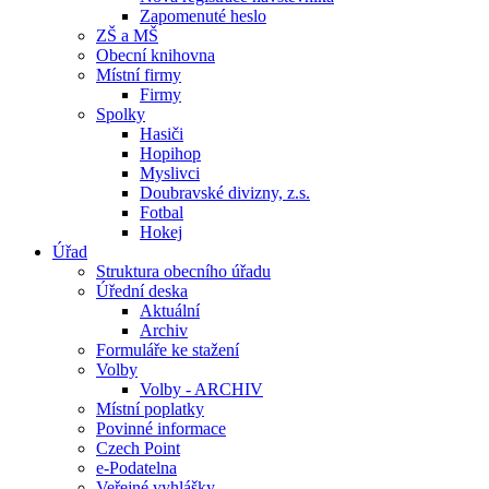
Zapomenuté heslo
ZŠ a MŠ
Obecní knihovna
Místní firmy
Firmy
Spolky
Hasiči
Hopihop
Myslivci
Doubravské divizny, z.s.
Fotbal
Hokej
Úřad
Struktura obecního úřadu
Úřední deska
Aktuální
Archiv
Formuláře ke stažení
Volby
Volby - ARCHIV
Místní poplatky
Povinné informace
Czech Point
e-Podatelna
Veřejné vyhlášky