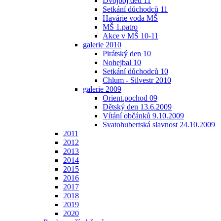
Dvojboj děti 11
Setkání důchodců 11
Havárie voda MŠ
MŠ 1.patro
Akce v MŠ 10-11
galerie 2010
Pirátský den 10
Nohejbal 10
Setkání důchodců 10
Chlum - Silvestr 2010
galerie 2009
Orient.pochod 09
Dětský den 13.6.2009
Vítání občánků 9.10.2009
Svatohubertská slavnost 24.10.2009
2011
2012
2013
2014
2015
2016
2017
2018
2019
2020