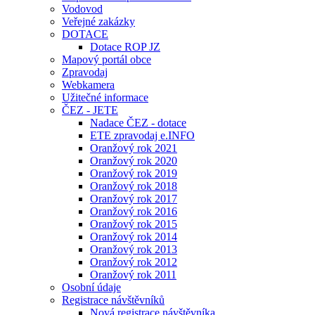
Vodovod
Veřejné zakázky
DOTACE
Dotace ROP JZ
Mapový portál obce
Zpravodaj
Webkamera
Užitečné informace
ČEZ - JETE
Nadace ČEZ - dotace
ETE zpravodaj e.INFO
Oranžový rok 2021
Oranžový rok 2020
Oranžový rok 2019
Oranžový rok 2018
Oranžový rok 2017
Oranžový rok 2016
Oranžový rok 2015
Oranžový rok 2014
Oranžový rok 2013
Oranžový rok 2012
Oranžový rok 2011
Osobní údaje
Registrace návštěvníků
Nová registrace návštěvníka