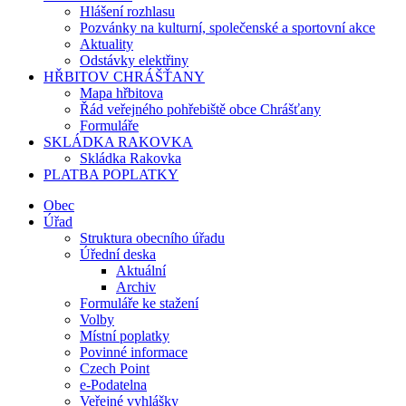
Hlášení rozhlasu
Pozvánky na kulturní, společenské a sportovní akce
Aktuality
Odstávky elektřiny
HŘBITOV CHRÁŠŤANY
Mapa hřbitova
Řád veřejného pohřebiště obce Chrášťany
Formuláře
SKLÁDKA RAKOVKA
Skládka Rakovka
PLATBA POPLATKY
Obec
Úřad
Struktura obecního úřadu
Úřední deska
Aktuální
Archiv
Formuláře ke stažení
Volby
Místní poplatky
Povinné informace
Czech Point
e-Podatelna
Veřejné vyhlášky