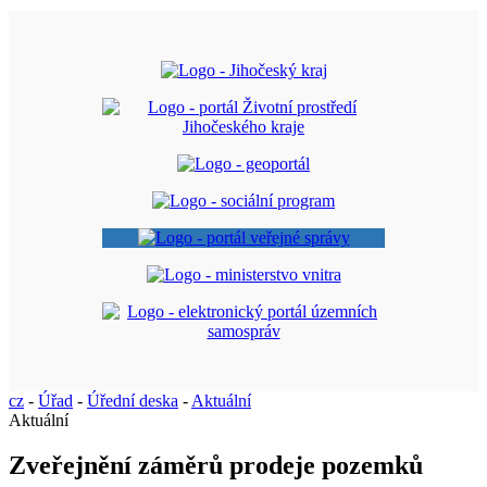
cz
-
Úřad
-
Úřední deska
-
Aktuální
Aktuální
Zveřejnění záměrů prodeje pozemků