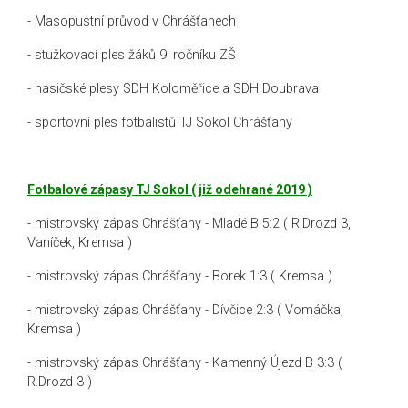
- Masopustní průvod v Chrášťanech
- stužkovací ples žáků 9. ročníku ZŠ
- hasičské plesy SDH Koloměřice a SDH Doubrava
- sportovní ples fotbalistů TJ Sokol Chrášťany
Fotbalové zápasy TJ Sokol ( již odehrané 2019 )
- mistrovský zápas Chrášťany - Mladé B 5:2 ( R.Drozd 3,
Vaníček, Kremsa )
- mistrovský zápas Chrášťany - Borek 1:3 ( Kremsa )
- mistrovský zápas Chrášťany - Dívčice 2:3 ( Vomáčka,
Kremsa )
- mistrovský zápas Chrášťany - Kamenný Újezd B 3:3 (
R.Drozd 3 )