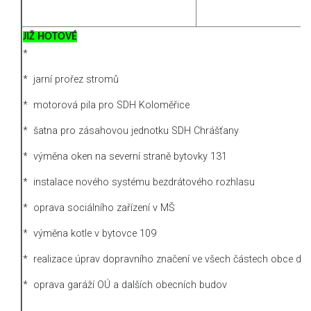
JIŽ HOTOVÉ
*
* jarní prořez stromů
* motorová pila pro SDH Koloměřice
* šatna pro zásahovou jednotku SDH Chrášťany
* výměna oken na severní straně bytovky 131
* instalace nového systému bezdrátového rozhlasu
* oprava sociálního zařízení v MŠ
* výměna kotle v bytovce 109
* realizace úprav dopravního značení ve všech částech obce dle
* oprava garáží OÚ a dalších obecních budov