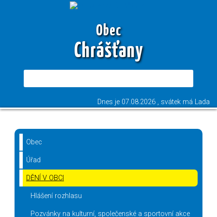
Obec
Chrášťany
Dnes je
07.08.2026
, svátek má
Lada
Obec
Úřad
DĚNÍ V OBCI
Hlášení rozhlasu
Pozvánky na kulturní, společenské a sportovní akce