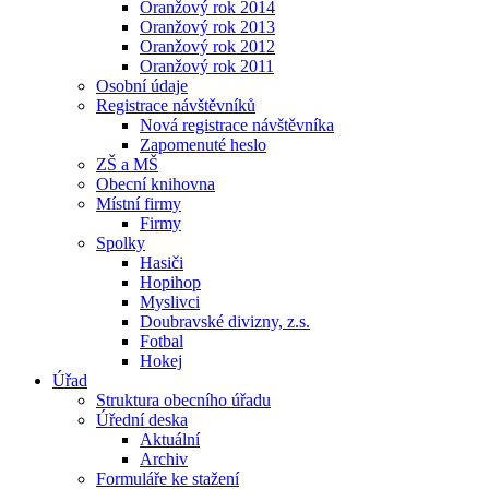
Oranžový rok 2014
Oranžový rok 2013
Oranžový rok 2012
Oranžový rok 2011
Osobní údaje
Registrace návštěvníků
Nová registrace návštěvníka
Zapomenuté heslo
ZŠ a MŠ
Obecní knihovna
Místní firmy
Firmy
Spolky
Hasiči
Hopihop
Myslivci
Doubravské divizny, z.s.
Fotbal
Hokej
Úřad
Struktura obecního úřadu
Úřední deska
Aktuální
Archiv
Formuláře ke stažení