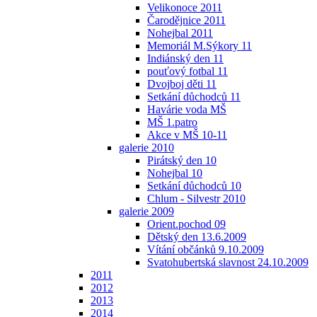
Velikonoce 2011
Čarodějnice 2011
Nohejbal 2011
Memoriál M.Sýkory 11
Indiánský den 11
pouťový fotbal 11
Dvojboj děti 11
Setkání důchodců 11
Havárie voda MŠ
MŠ 1.patro
Akce v MŠ 10-11
galerie 2010
Pirátský den 10
Nohejbal 10
Setkání důchodců 10
Chlum - Silvestr 2010
galerie 2009
Orient.pochod 09
Dětský den 13.6.2009
Vítání občánků 9.10.2009
Svatohubertská slavnost 24.10.2009
2011
2012
2013
2014