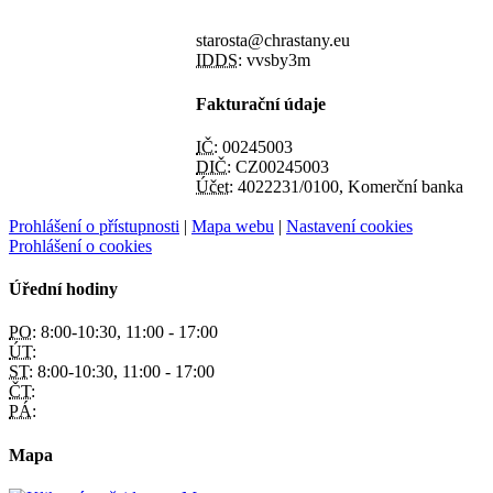
starosta@chrastany.eu
IDDS:
vvsby3m
Fakturační údaje
IČ:
00245003
DIČ:
CZ00245003
Účet:
4022231/0100, Komerční banka
Prohlášení o přístupnosti
|
Mapa webu
|
Nastavení cookies
Prohlášení o cookies
Úřední hodiny
PO:
8:00-10:30, 11:00 - 17:00
ÚT:
ST:
8:00-10:30, 11:00 - 17:00
ČT:
PÁ:
Mapa