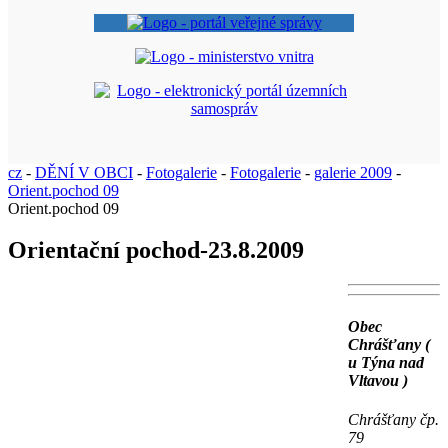
cz
-
DĚNÍ V OBCI
-
Fotogalerie
-
Fotogalerie
-
galerie 2009
-
Orient.pochod 09
Orient.pochod 09
Orientační pochod-23.8.2009
Obec
Chrášťany (
u Týna nad
Vltavou )
Chrášťany čp.
79