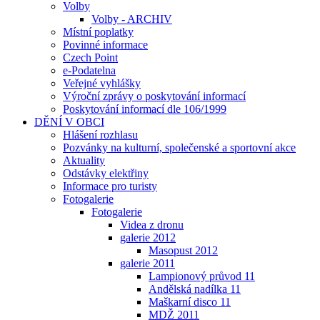
Volby
Volby - ARCHIV
Místní poplatky
Povinné informace
Czech Point
e-Podatelna
Veřejné vyhlášky
Výroční zprávy o poskytování informací
Poskytování informací dle 106/1999
DĚNÍ V OBCI
Hlášení rozhlasu
Pozvánky na kulturní, společenské a sportovní akce
Aktuality
Odstávky elektřiny
Informace pro turisty
Fotogalerie
Fotogalerie
Videa z dronu
galerie 2012
Masopust 2012
galerie 2011
Lampionový průvod 11
Andělská nadílka 11
Maškarní disco 11
MDŽ 2011