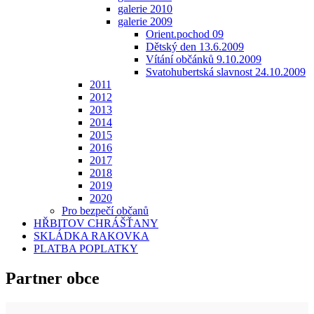
galerie 2010
galerie 2009
Orient.pochod 09
Dětský den 13.6.2009
Vítání občánků 9.10.2009
Svatohubertská slavnost 24.10.2009
2011
2012
2013
2014
2015
2016
2017
2018
2019
2020
Pro bezpečí občanů
HŘBITOV CHRÁŠŤANY
SKLÁDKA RAKOVKA
PLATBA POPLATKY
Partner obce