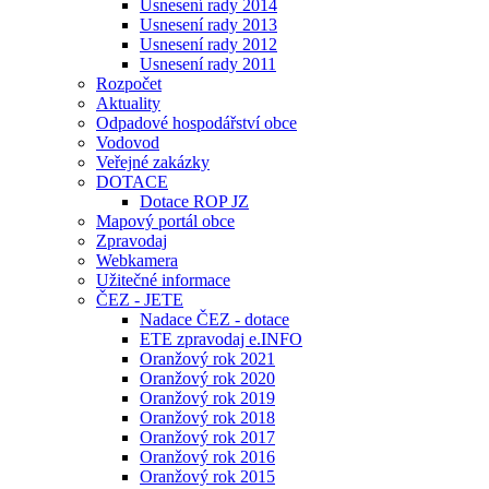
Usnesení rady 2014
Usnesení rady 2013
Usnesení rady 2012
Usnesení rady 2011
Rozpočet
Aktuality
Odpadové hospodářství obce
Vodovod
Veřejné zakázky
DOTACE
Dotace ROP JZ
Mapový portál obce
Zpravodaj
Webkamera
Užitečné informace
ČEZ - JETE
Nadace ČEZ - dotace
ETE zpravodaj e.INFO
Oranžový rok 2021
Oranžový rok 2020
Oranžový rok 2019
Oranžový rok 2018
Oranžový rok 2017
Oranžový rok 2016
Oranžový rok 2015