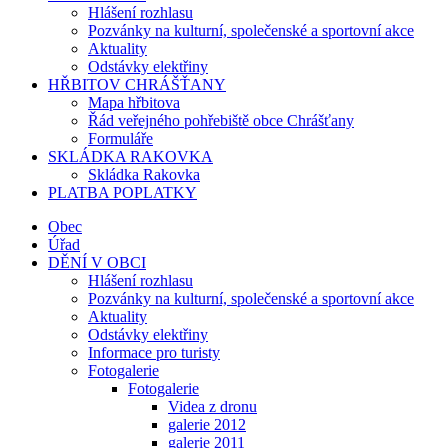
Hlášení rozhlasu
Pozvánky na kulturní, společenské a sportovní akce
Aktuality
Odstávky elektřiny
HŘBITOV CHRÁŠŤANY
Mapa hřbitova
Řád veřejného pohřebiště obce Chrášťany
Formuláře
SKLÁDKA RAKOVKA
Skládka Rakovka
PLATBA POPLATKY
Obec
Úřad
DĚNÍ V OBCI
Hlášení rozhlasu
Pozvánky na kulturní, společenské a sportovní akce
Aktuality
Odstávky elektřiny
Informace pro turisty
Fotogalerie
Fotogalerie
Videa z dronu
galerie 2012
galerie 2011