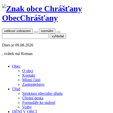
Obec
Chrášťany
velikost zobrazení
normální
Dnes je
09.08.2026
, svátek má
Roman
Obec
O obci
Kontakt
Místní části
Zastupitelstvo
Úřad
Struktura obecního úřadu
Úřední deska
Formuláře ke stažení
Volby
DĚNÍ V OBCI