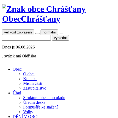
Obec
Chrášťany
velikost zobrazení
normální
Dnes je
06.08.2026
, svátek má
Oldřiška
Obec
O obci
Kontakt
Místní části
Zastupitelstvo
Úřad
Struktura obecního úřadu
Úřední deska
Formuláře ke stažení
Volby
DĚNÍ V OBCI