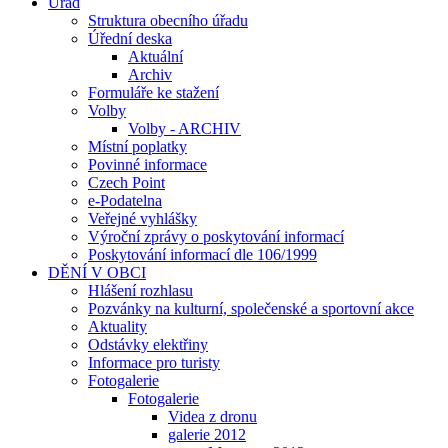
Úřad
Struktura obecního úřadu
Úřední deska
Aktuální
Archiv
Formuláře ke stažení
Volby
Volby - ARCHIV
Místní poplatky
Povinné informace
Czech Point
e-Podatelna
Veřejné vyhlášky
Výroční zprávy o poskytování informací
Poskytování informací dle 106/1999
DĚNÍ V OBCI
Hlášení rozhlasu
Pozvánky na kulturní, společenské a sportovní akce
Aktuality
Odstávky elektřiny
Informace pro turisty
Fotogalerie
Fotogalerie
Videa z dronu
galerie 2012