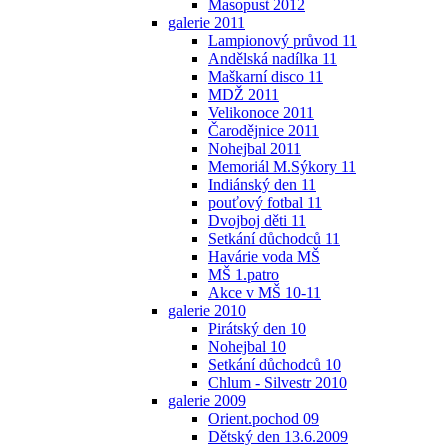
Masopust 2012
galerie 2011
Lampionový průvod 11
Andělská nadílka 11
Maškarní disco 11
MDŽ 2011
Velikonoce 2011
Čarodějnice 2011
Nohejbal 2011
Memoriál M.Sýkory 11
Indiánský den 11
pouťový fotbal 11
Dvojboj děti 11
Setkání důchodců 11
Havárie voda MŠ
MŠ 1.patro
Akce v MŠ 10-11
galerie 2010
Pirátský den 10
Nohejbal 10
Setkání důchodců 10
Chlum - Silvestr 2010
galerie 2009
Orient.pochod 09
Dětský den 13.6.2009