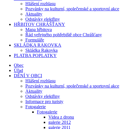
Hlášení rozhlasu
Pozvánky na kulturní, společenské a sportovní akce
Aktuality
Odstávky elektřiny
HŘBITOV CHRÁŠŤANY
Mapa hřbitova
Řád veřejného pohřebiště obce Chrášťany
Formuláře
SKLÁDKA RAKOVKA
Skládka Rakovka
PLATBA POPLATKY
Obec
Úřad
DĚNÍ V OBCI
Hlášení rozhlasu
Pozvánky na kulturní, společenské a sportovní akce
Aktuality
Odstávky elektřiny
Informace pro turisty
Fotogalerie
Fotogalerie
Videa z dronu
galerie 2012
galerie 2011