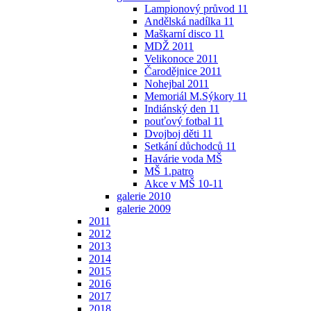
Lampionový průvod 11
Andělská nadílka 11
Maškarní disco 11
MDŽ 2011
Velikonoce 2011
Čarodějnice 2011
Nohejbal 2011
Memoriál M.Sýkory 11
Indiánský den 11
pouťový fotbal 11
Dvojboj děti 11
Setkání důchodců 11
Havárie voda MŠ
MŠ 1.patro
Akce v MŠ 10-11
galerie 2010
galerie 2009
2011
2012
2013
2014
2015
2016
2017
2018