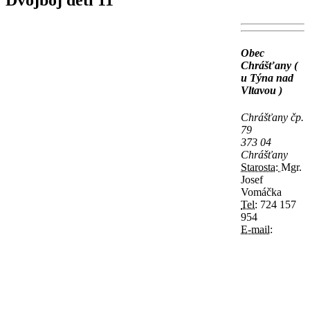
Dvojboj děti 11
Obec
Chrášťany (
u Týna nad
Vltavou )
Chrášťany čp.
79
373 04
Chrášťany
Starosta:
Mgr.
Josef
Vomáčka
Tel:
724 157
954
E-mail: