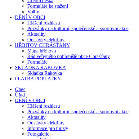
Úřední deska
Formuláře ke stažení
Volby
DĚNÍ V OBCI
Hlášení rozhlasu
Pozvánky na kulturní, společenské a sportovní akce
Aktuality
Odstávky elektřiny
HŘBITOV CHRÁŠŤANY
Mapa hřbitova
Řád veřejného pohřebiště obce Chrášťany
Formuláře
SKLÁDKA RAKOVKA
Skládka Rakovka
PLATBA POPLATKY
Obec
Úřad
DĚNÍ V OBCI
Hlášení rozhlasu
Pozvánky na kulturní, společenské a sportovní akce
Aktuality
Odstávky elektřiny
Informace pro turisty
Fotogalerie