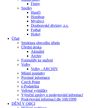
Firmy
Spolky
Hasiči
Hopihop
Myslivci
Doubravské divizny, z.s.
Fotbal
Hokej
Úřad
Struktura obecního úřadu
Úřední deska
Aktuální
Archiv
Formuláře ke stažení
Volby
Volby - ARCHIV
Místní poplatky
Povinné informace
Czech Point
e-Podatelna
Veřejné vyhlášky
Výroční zprávy o poskytování informací
Poskytování informací dle 106/1999
DĚNÍ V OBCI
Hlášení rozhlasu