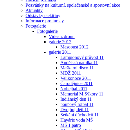
Pozvánky na kulturní, společenské a sportovní akce
Aktuality
Odstávky elektřiny
Informace pro turisty
Fotogalerie
Fotogalerie
Videa z dronu
galerie 2012
Masopust 2012
galerie 2011
Lampionový průvod 11
Andělská nadílka 11
Maškarní disco 11
MDŽ 2011
Velikonoce 2011
Čarodějnice 2011
Nohejbal 2011
Memoriál M.Sýkory 11
Indiánský den 11
pouťový fotbal 11
Dvojboj děti 11
Setkání důchodců 11
Havárie voda MŠ
MŠ 1.patro