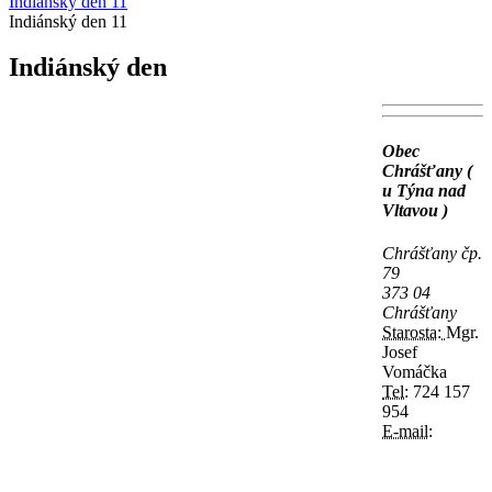
Indiánský den 11
Indiánský den 11
Indiánský den
Obec
Chrášťany (
u Týna nad
Vltavou )
Chrášťany čp.
79
373 04
Chrášťany
Starosta:
Mgr.
Josef
Vomáčka
Tel:
724 157
954
E-mail: