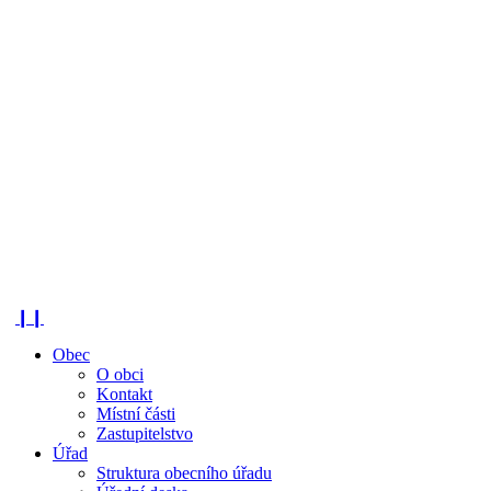
❙❙
Obec
O obci
Kontakt
Místní části
Zastupitelstvo
Úřad
Struktura obecního úřadu