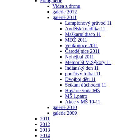
Fotogalerie
Videa z dronu
galerie 2012
galerie 2011
Lampionový průvod 11
Andělská nadílka 11
Maškarní disco 11
MDŽ 2011
Velikonoce 2011
Čarodějnice 2011
Nohejbal 2011
Memoriál M.Sýkory 11
Indiánský den 11
pouťový fotbal 11
Dvojboj děti 11
Setkání důchodců 11
Havárie voda MŠ
MŠ 1.patro
Akce v MŠ 10-11
galerie 2010
galerie 2009
2011
2012
2013
2014