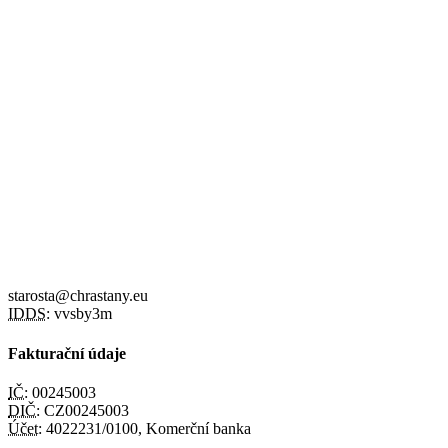
starosta@chrastany.eu
IDDS:
vvsby3m
Fakturační údaje
IČ:
00245003
DIČ:
CZ00245003
Účet:
4022231/0100, Komerční banka