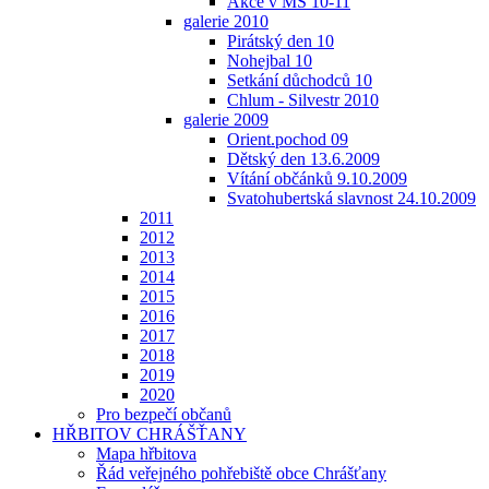
Akce v MŠ 10-11
galerie 2010
Pirátský den 10
Nohejbal 10
Setkání důchodců 10
Chlum - Silvestr 2010
galerie 2009
Orient.pochod 09
Dětský den 13.6.2009
Vítání občánků 9.10.2009
Svatohubertská slavnost 24.10.2009
2011
2012
2013
2014
2015
2016
2017
2018
2019
2020
Pro bezpečí občanů
HŘBITOV CHRÁŠŤANY
Mapa hřbitova
Řád veřejného pohřebiště obce Chrášťany