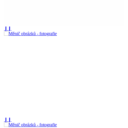
❙❙
❙❙