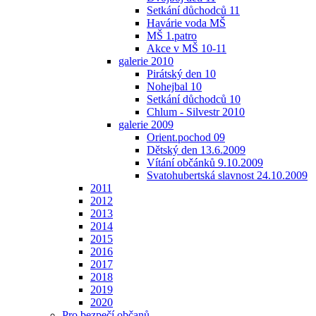
Setkání důchodců 11
Havárie voda MŠ
MŠ 1.patro
Akce v MŠ 10-11
galerie 2010
Pirátský den 10
Nohejbal 10
Setkání důchodců 10
Chlum - Silvestr 2010
galerie 2009
Orient.pochod 09
Dětský den 13.6.2009
Vítání občánků 9.10.2009
Svatohubertská slavnost 24.10.2009
2011
2012
2013
2014
2015
2016
2017
2018
2019
2020
Pro bezpečí občanů