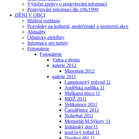
Výroční zprávy o poskytování informací
Poskytování informací dle 106/1999
DĚNÍ V OBCI
Hlášení rozhlasu
Pozvánky na kulturní, společenské a sportovní akce
Aktuality
Odstávky elektřiny
Informace pro turisty
Fotogalerie
Fotogalerie
Videa z dronu
galerie 2012
Masopust 2012
galerie 2011
Lampionový průvod 11
Andělská nadílka 11
Maškarní disco 11
MDŽ 2011
Velikonoce 2011
Čarodějnice 2011
Nohejbal 2011
Memoriál M.Sýkory 11
Indiánský den 11
pouťový fotbal 11
Dvojboj děti 11