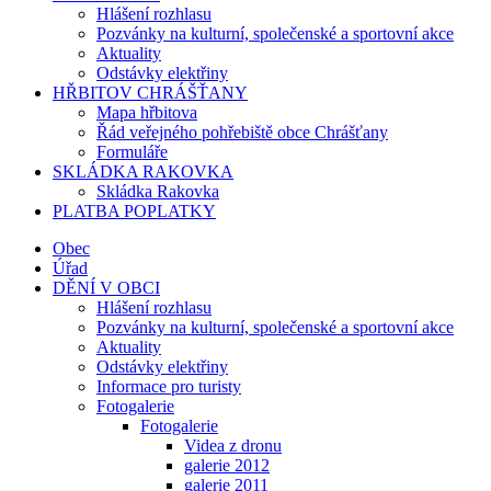
Hlášení rozhlasu
Pozvánky na kulturní, společenské a sportovní akce
Aktuality
Odstávky elektřiny
HŘBITOV CHRÁŠŤANY
Mapa hřbitova
Řád veřejného pohřebiště obce Chrášťany
Formuláře
SKLÁDKA RAKOVKA
Skládka Rakovka
PLATBA POPLATKY
Obec
Úřad
DĚNÍ V OBCI
Hlášení rozhlasu
Pozvánky na kulturní, společenské a sportovní akce
Aktuality
Odstávky elektřiny
Informace pro turisty
Fotogalerie
Fotogalerie
Videa z dronu
galerie 2012
galerie 2011