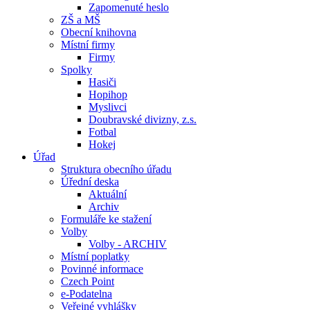
Zapomenuté heslo
ZŠ a MŠ
Obecní knihovna
Místní firmy
Firmy
Spolky
Hasiči
Hopihop
Myslivci
Doubravské divizny, z.s.
Fotbal
Hokej
Úřad
Struktura obecního úřadu
Úřední deska
Aktuální
Archiv
Formuláře ke stažení
Volby
Volby - ARCHIV
Místní poplatky
Povinné informace
Czech Point
e-Podatelna
Veřejné vyhlášky