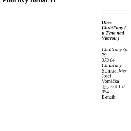
Pouťový fotbal 11
Obec
Chrášťany (
u Týna nad
Vltavou )
Chrášťany čp.
79
373 04
Chrášťany
Starosta:
Mgr.
Josef
Vomáčka
Tel:
724 157
954
E-mail: