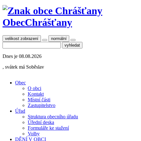
Obec
Chrášťany
velikost zobrazení
normální
Dnes je
08.08.2026
, svátek má
Soběslav
Obec
O obci
Kontakt
Místní části
Zastupitelstvo
Úřad
Struktura obecního úřadu
Úřední deska
Formuláře ke stažení
Volby
DĚNÍ V OBCI