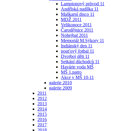
Lampionový průvod 11
Andělská nadílka 11
Maškarní disco 11
MDŽ 2011
Velikonoce 2011
Čarodějnice 2011
Nohejbal 2011
Memoriál M.Sýkory 11
Indiánský den 11
pouťový fotbal 11
Dvojboj děti 11
Setkání důchodců 11
Havárie voda MŠ
MŠ 1.patro
Akce v MŠ 10-11
galerie 2010
galerie 2009
2011
2012
2013
2014
2015
2016
2017
2018