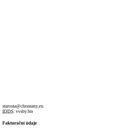
starosta@chrastany.eu
IDDS:
vvsby3m
Fakturační údaje