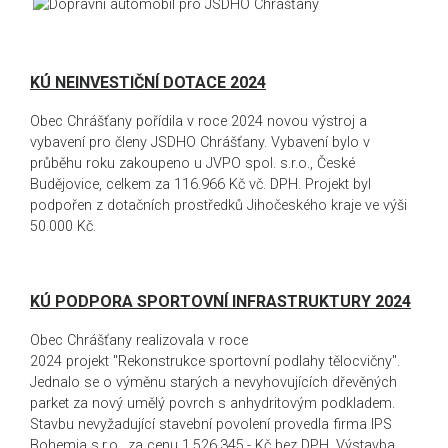
KÚ NEINVESTIČNÍ DOTACE 2024
Obec Chrášťany pořídila v roce 2024 novou výstroj a
vybavení pro členy JSDHO Chrášťany. Vybavení bylo v
průběhu roku zakoupeno u JVPO spol. s.r.o., České
Budějovice, celkem za 116.966 Kč vč. DPH. Projekt byl
podpořen z dotačních prostředků Jihočeského kraje ve výši
50.000 Kč.
KÚ PODPORA SPORTOVNÍ INFRASTRUKTURY 2024
Obec Chrášťany realizovala v roce
2024 projekt "Rekonstrukce sportovní podlahy tělocvičny".
Jednalo se o výměnu starých a nevyhovujících dřevěných
parket za nový umělý povrch s anhydritovým podkladem.
Stavbu nevyžadující stavební povolení provedla firma IPS
Bohemia s.r.o., za cenu 1.526.345,- Kč bez DPH. Výstavba