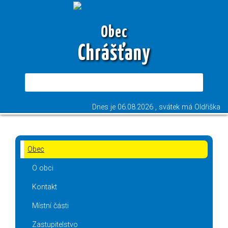
Obec
Chrášťany
Dnes je
06.08.2026
, svátek má
Oldřiška
Obec
O obci
Kontakt
Místní části
Zastupitelstvo