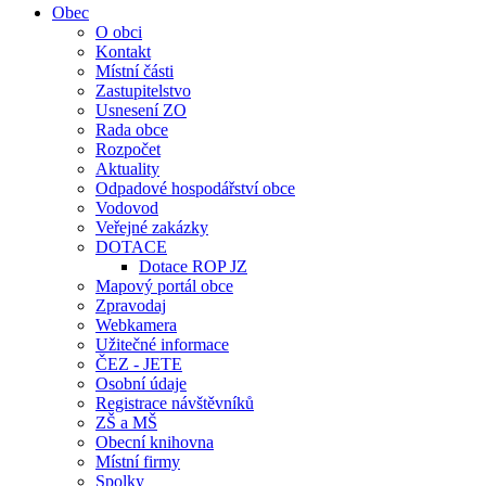
Obec
O obci
Kontakt
Místní části
Zastupitelstvo
Usnesení ZO
Rada obce
Rozpočet
Aktuality
Odpadové hospodářství obce
Vodovod
Veřejné zakázky
DOTACE
Dotace ROP JZ
Mapový portál obce
Zpravodaj
Webkamera
Užitečné informace
ČEZ - JETE
Osobní údaje
Registrace návštěvníků
ZŠ a MŠ
Obecní knihovna
Místní firmy
Spolky