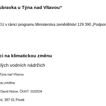
oubravka u Týna nad Vltavou“
EU v rámci programu Ministerstva zemědělství 129 390 „Podpor
aci na klimatickou změnu
lých vodních nádržích
Týna nad Vltavou
ckou změnu
. David Holzer, ČKAIT: 0102534
tí, 397 01 Písek