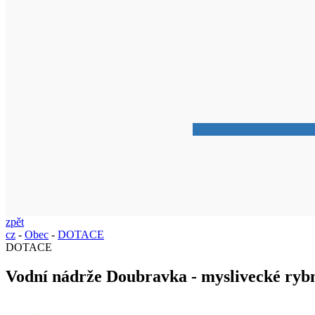
zpět
cz
-
Obec
-
DOTACE
DOTACE
Vodní nádrže Doubravka - myslivecké ryb