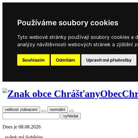
Používáme soubory cookies
Tyto webové stránky používají soubory cookies a da
analýzy návštěvnosti webových stránek a zjištění z
Souhlasím
Odmítám
Upravit mé předvolby
Obec
Chr
velikost zobrazení
normální
Dnes je
08.08.2026
, svátek má
Soběslav