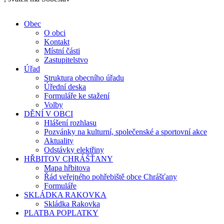
Obec
O obci
Kontakt
Místní části
Zastupitelstvo
Úřad
Struktura obecního úřadu
Úřední deska
Formuláře ke stažení
Volby
DĚNÍ V OBCI
Hlášení rozhlasu
Pozvánky na kulturní, společenské a sportovní akce
Aktuality
Odstávky elektřiny
HŘBITOV CHRÁŠŤANY
Mapa hřbitova
Řád veřejného pohřebiště obce Chrášťany
Formuláře
SKLÁDKA RAKOVKA
Skládka Rakovka
PLATBA POPLATKY