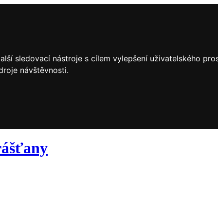
lší sledovací nástroje s cílem vylepšení uživatelského pr
droje návštěvnosti.
ášťany