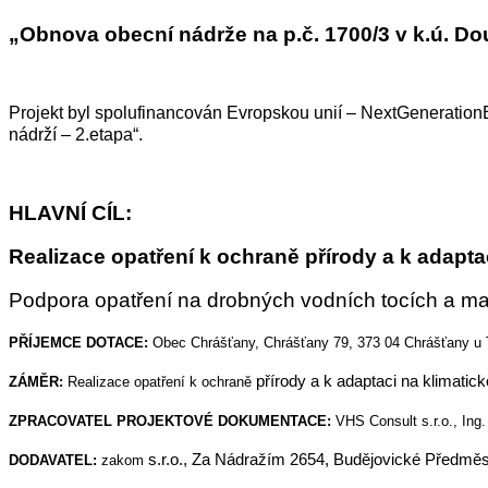
„Obnova obecní nádrže na p.č. 1700/3 v k.ú. D
Projekt byl spolufinancován Evropskou unií – NextGeneration
nádrží – 2.etapa“.
HLAVNÍ CÍL:
Realizace opatření k ochraně přírody a k adapt
Podpora opatření na drobných vodních tocích a ma
PŘÍJEMCE DOTACE:
Obec Chrášťany, Chrášťany 79, 373 04 Chrášťany u 
přírody a k adaptaci na klimati
ZÁMĚR:
Realizace opatření k ochraně
ZPRACOVATEL PROJEKTOVÉ DOKUMENTACE:
VHS Consult s.r.o., Ing
s.r.o., Za Nádražím 2654, Budějovické Předměs
DODAVATEL:
zakom