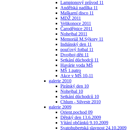
Lampionový průvod 11
Andělská nadílka 11
Maškarní disco 11
MDŽ 2011
Velikonoce 2011
Čarodějnice 2011
Nohejbal 2011
Memoriál M.Sýkory 11
Indiánský den 11
pouťový fotbal 11
Dvojboj děti 11
Setkání důchodců 11
Havárie voda MŠ
MŠ 1.patro
Akce v MŠ 10-11
galerie 2010
Pirátský den 10
Nohejbal 10
Setkání důchodců 10
Chlum - Silvestr 2010
galerie 2009
Orient.pochod 09
Dětský den 13.6.2009
Vítání občánků 9.10.2009
Svatohubertská slavnost 24.10.2009