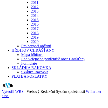
2011
2012
2013
2014
2015
2016
2017
2018
2019
2020
Pro bezpečí občanů
HŘBITOV CHRÁŠŤANY
Mapa hřbitova
Řád veřejného pohřebiště obce Chrášťany
Formuláře
SKLÁDKA RAKOVKA
Skládka Rakovka
PLATBA POPLATKY
Vytvořil WRS
- Webový Redakční Systém společnosti
W Partner
s.r.o.