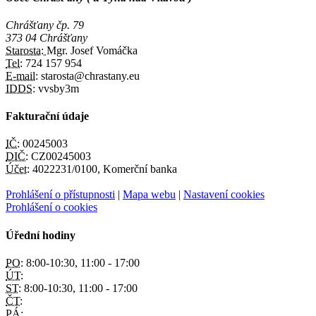
Chrášťany čp. 79
373 04 Chrášťany
Starosta:
Mgr. Josef Vomáčka
Tel:
724 157 954
E-mail:
starosta@chrastany.eu
IDDS:
vvsby3m
Fakturační údaje
IČ:
00245003
DIČ:
CZ00245003
Účet:
4022231/0100, Komerční banka
Prohlášení o přístupnosti
|
Mapa webu
|
Nastavení cookies
Prohlášení o cookies
Úřední hodiny
PO:
8:00-10:30, 11:00 - 17:00
ÚT:
ST:
8:00-10:30, 11:00 - 17:00
ČT:
PÁ: