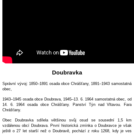
Doubravka
Správní vývoj: 1850–1891 osada obce Chrášťany, 1891–1943 samostatná
obec,
1943–1945 osada obce Doubrava, 1945–13. 6. 1964 samostatná obec, od
14. 6. 1964 osada obce Chrášťany. Panství Týn nad Vltavou. Fara
Chrášťany.
Obec Doubravka sdílela většinou svůj osud se sousední 1,5 km
vzdálenou obcí Doubrava. První historická zmínka o Doubravce je však
ještě o 27 let starší než o Doubravě, pochází z roku 1268, kdy je ves