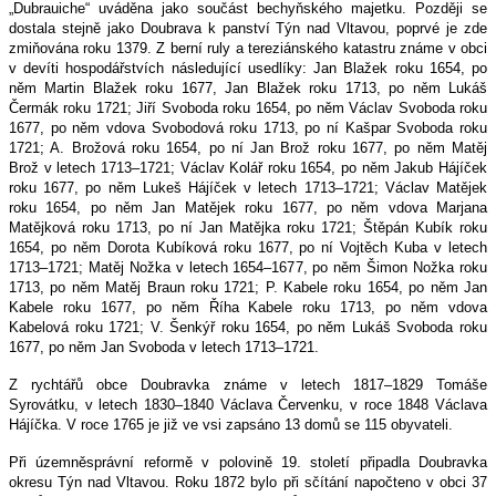
„Dubrauiche“ uváděna jako součást bechyňského majetku. Později se
dostala stejně jako Doubrava k panství Týn nad Vltavou, poprvé je zde
zmiňována roku 1379. Z berní ruly a tereziánského katastru známe v obci
v devíti hospodářstvích následující usedlíky: Jan Blažek roku 1654, po
něm Martin Blažek roku 1677, Jan Blažek roku 1713, po něm Lukáš
Čermák roku 1721; Jiří Svoboda roku 1654, po něm Václav Svoboda roku
1677, po něm vdova Svobodová roku 1713, po ní Kašpar Svoboda roku
1721; A. Brožová roku 1654, po ní Jan Brož roku 1677, po něm Matěj
Brož v letech 1713–1721; Václav Kolář roku 1654, po něm Jakub Hájíček
roku 1677, po něm Lukeš Hájíček v letech 1713–1721; Václav Matějek
roku 1654, po něm Jan Matějek roku 1677, po něm vdova Marjana
Matějková roku 1713, po ní Jan Matějka roku 1721; Štěpán Kubík roku
1654, po něm Dorota Kubíková roku 1677, po ní Vojtěch Kuba v letech
1713–1721; Matěj Nožka v letech 1654–1677, po něm Šimon Nožka roku
1713, po něm Matěj Braun roku 1721; P. Kabele roku 1654, po něm Jan
Kabele roku 1677, po něm Říha Kabele roku 1713, po něm vdova
Kabelová roku 1721; V. Šenkýř roku 1654, po něm Lukáš Svoboda roku
1677, po něm Jan Svoboda v letech 1713–1721.
Z rychtářů obce Doubravka známe v letech 1817–1829 Tomáše
Syrovátku, v letech 1830–1840 Václava Červenku, v roce 1848 Václava
Hájíčka. V roce 1765 je již ve vsi zapsáno 13 domů se 115 obyvateli.
Při územněsprávní reformě v polovině 19. století připadla Doubravka
okresu Týn nad Vltavou. Roku 1872 bylo při sčítání napočteno v obci 37