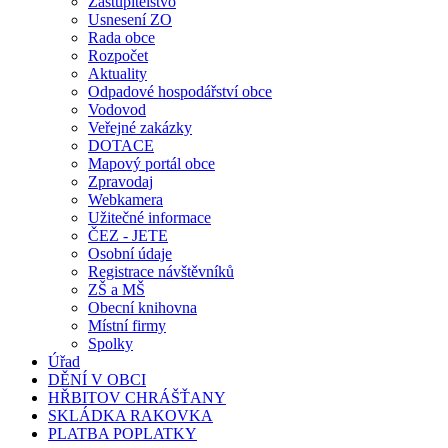
Zastupitelstvo
Usnesení ZO
Rada obce
Rozpočet
Aktuality
Odpadové hospodářství obce
Vodovod
Veřejné zakázky
DOTACE
Mapový portál obce
Zpravodaj
Webkamera
Užitečné informace
ČEZ - JETE
Osobní údaje
Registrace návštěvníků
ZŠ a MŠ
Obecní knihovna
Místní firmy
Spolky
Úřad
DĚNÍ V OBCI
HŘBITOV CHRÁŠŤANY
SKLÁDKA RAKOVKA
PLATBA POPLATKY