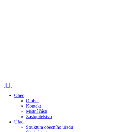
❙❙
Obec
O obci
Kontakt
Místní části
Zastupitelstvo
Úřad
Struktura obecního úřadu