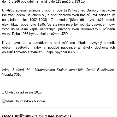
domů s 246 obyvateli, z nichž bylo 113 mužů a 133 žen.
Chytilův adresář zmiňuje v obci v roce 1915 hostinec Barbory Hájíčkové
(se zástupcem Hájíčkem V.) a sbor dobrovolných hasičů (byl založen již
na přelomu let 1902–1903). Z novodobějších dějin zaslouží zmínit
elektrifikaci obce roku 1945. Ve stejném roce byl rovněž vysvěcen nový
zvon do návesní kaple, nahrazující původní zvon rekvírovaný v průběhu
války. Roku 1956 bylo v obci založeno JZD.
K zajímavostem a památkám v obci můžeme přiřadit nezvyklý pomník
obětem světových válek v podobě nábojnice a několik dochovaných
objektů lidového stavitelství, např. špýchar u čp. 15.
zdroj:
Sudová, M. : Vltavotýnsko Krajem dvou řek. České Budějovice.
Veduta 2010
z Chytilova adresáře 1915
Obec Chrášťany ( u Týna nad Vltavou )