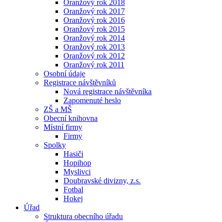
Oranžový rok 2018
Oranžový rok 2017
Oranžový rok 2016
Oranžový rok 2015
Oranžový rok 2014
Oranžový rok 2013
Oranžový rok 2012
Oranžový rok 2011
Osobní údaje
Registrace návštěvníků
Nová registrace návštěvníka
Zapomenuté heslo
ZŠ a MŠ
Obecní knihovna
Místní firmy
Firmy
Spolky
Hasiči
Hopihop
Myslivci
Doubravské divizny, z.s.
Fotbal
Hokej
Úřad
Struktura obecního úřadu