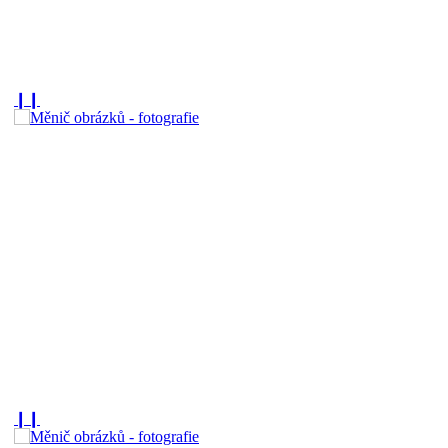
❙❙
❙❙