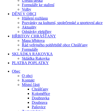
Úřední deska
Formuláře ke stažení
Volby
DĚNÍ V OBCI
Hlášení rozhlasu
Pozvánky na kulturní, společenské a sportovní akce
Aktuality
Odstávky elektřiny
HŘBITOV CHRÁŠŤANY
Mapa hřbitova
Řád veřejného pohřebiště obce Chrášťany
Formuláře
SKLÁDKA RAKOVKA
Skládka Rakovka
PLATBA POPLATKY
Obec
O obci
Kontakt
Místní části
Chrášťany
Koloměřice
Doubravka
Doubrava
Pašovice