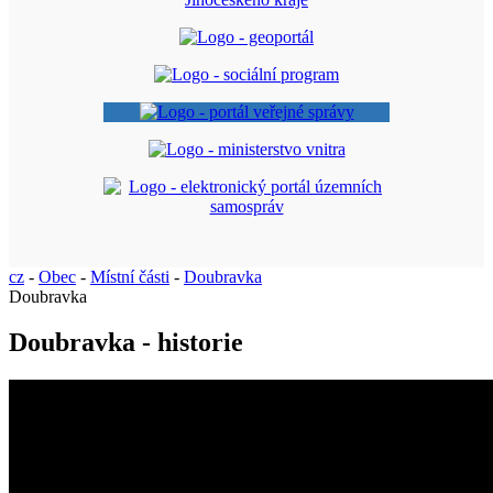
cz
-
Obec
-
Místní části
-
Doubravka
Doubravka
Doubravka - historie