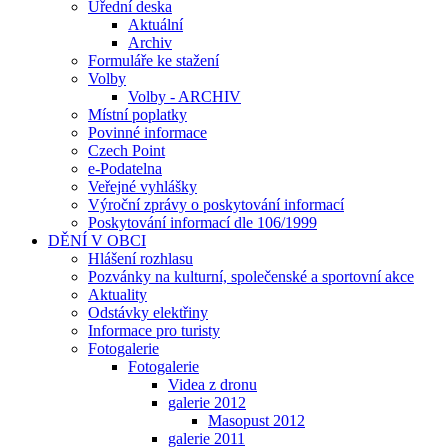
Úřední deska
Aktuální
Archiv
Formuláře ke stažení
Volby
Volby - ARCHIV
Místní poplatky
Povinné informace
Czech Point
e-Podatelna
Veřejné vyhlášky
Výroční zprávy o poskytování informací
Poskytování informací dle 106/1999
DĚNÍ V OBCI
Hlášení rozhlasu
Pozvánky na kulturní, společenské a sportovní akce
Aktuality
Odstávky elektřiny
Informace pro turisty
Fotogalerie
Fotogalerie
Videa z dronu
galerie 2012
Masopust 2012
galerie 2011