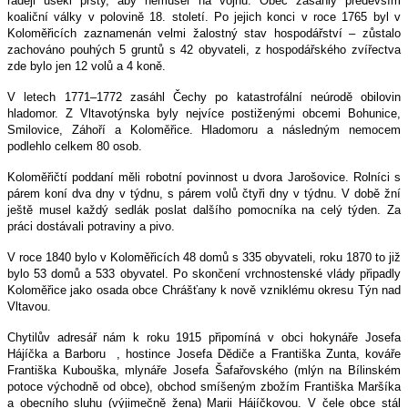
raději usekl prsty, aby nemusel na vojnu. Obec zasáhly především
koaliční války v polovině 18. století. Po jejich konci v roce 1765 byl v
Koloměřicích zaznamenán velmi žalostný stav hospodářství – zůstalo
zachováno pouhých 5 gruntů s 42 obyvateli, z hospodářského zvířectva
zde bylo jen 12 volů a 4 koně.
V letech 1771–1772 zasáhl Čechy po katastrofální neúrodě obilovin
hladomor. Z Vltavotýnska byly nejvíce postiženými obcemi Bohunice,
Smilovice, Záhoří a Koloměřice. Hladomoru a následným nemocem
podlehlo celkem 80 osob.
Koloměřičtí poddaní měli robotní povinnost u dvora Jarošovice. Rolníci s
párem koní dva dny v týdnu, s párem volů čtyři dny v týdnu. V době žní
ještě musel každý sedlák poslat dalšího pomocníka na celý týden. Za
práci dostávali potraviny a pivo.
V roce 1840 bylo v Koloměřicích 48 domů s 335 obyvateli, roku 1870 to již
bylo 53 domů a 533 obyvatel. Po skončení vrchnostenské vlády připadly
Koloměřice jako osada obce Chrášťany k nově vzniklému okresu Týn nad
Vltavou.
Chytilův adresář nám k roku 1915 připomíná v obci hokynáře Josefa
Hájíčka a Barboru
, hostince Josefa Dědiče a Františka Zunta, kováře
Františka Kubouška, mlynáře Josefa Šafařovského (mlýn na Bílinském
potoce východně od obce), obchod smíšeným zbožím Františka Maršíka
a obecního sluhu (výjimečně žena) Marii Hájíčkovou. V čele obce stál