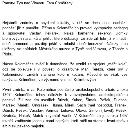
Panství Týn nad Vltavou. Fara Chrášťany.
Nejstarší známky o obydlení lokality, v níž se dnes obec nachází,
pochází již z pravěku. Přímo v Koloměřicích provedl vykopávky pedagog
a spisovatel Václav Pekárek. Nalezl kamenné sekerky, úlomky
bronzových náramků a jehlic, které dokazují, že zde žili lidé již v mladší
době kamenné a později ještě v mladší době bronzové. Nálezy jsou
uloženy ve sbírkách Městského muzea v Týně nad Vltavou, v Táboře a
Písku.
Název Koloměřice svádí k domněnce, že vznikl ze spojení „měřit kola“,
což se objevuje i v pověsti o císařovně Marii Terezii, které prý v
Koloměřicích změřili zlámané kolo u kočáru. Původně se však ves
nazývala Koliměřice, ve významu ves lidí Kolimírových.
První zmínka o vsi Koloměřice pochází z arcibiskupského urbáře z roku
1397. Koloměřice tehdy náležely k vltavotýnskému arcibiskupskému
panství. Žili zde tito usedlíci: Bůzek, Kubec, Šimek, Pešek, Duchoň,
Maršek (Mařek), Ondrášek, Hluma, Mirek, Šach (měl hospodu), Franěk,
Ditrich, Pešek, Vácslav, Varmuš, Luhava, Otava, Šimon (Havel), Pešek,
Svatoša, Rakeš, Mařek a rychtář Vaník. V Koloměřicích je k roku 1397
rovněž zmiňován jeden z osmi hajných, kteří měli na starosti lesní správu
arcibiskupského majetku.