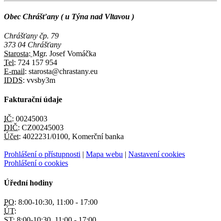
Obec Chrášťany ( u Týna nad Vltavou )
Chrášťany čp. 79
373 04 Chrášťany
Starosta:
Mgr. Josef Vomáčka
Tel:
724 157 954
E-mail:
starosta@chrastany.eu
IDDS:
vvsby3m
Fakturační údaje
IČ:
00245003
DIČ:
CZ00245003
Účet:
4022231/0100, Komerční banka
Prohlášení o přístupnosti
|
Mapa webu
|
Nastavení cookies
Prohlášení o cookies
Úřední hodiny
PO:
8:00-10:30, 11:00 - 17:00
ÚT:
ST:
8:00-10:30, 11:00 - 17:00