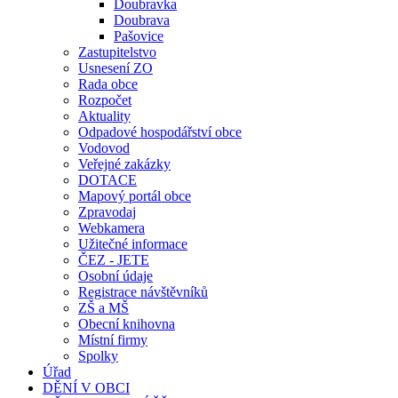
Doubravka
Doubrava
Pašovice
Zastupitelstvo
Usnesení ZO
Rada obce
Rozpočet
Aktuality
Odpadové hospodářství obce
Vodovod
Veřejné zakázky
DOTACE
Mapový portál obce
Zpravodaj
Webkamera
Užitečné informace
ČEZ - JETE
Osobní údaje
Registrace návštěvníků
ZŠ a MŠ
Obecní knihovna
Místní firmy
Spolky
Úřad
DĚNÍ V OBCI