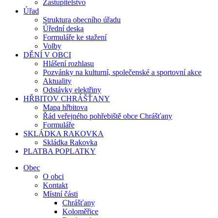
Zastupitelstvo
Úřad
Struktura obecního úřadu
Úřední deska
Formuláře ke stažení
Volby
DĚNÍ V OBCI
Hlášení rozhlasu
Pozvánky na kulturní, společenské a sportovní akce
Aktuality
Odstávky elektřiny
HŘBITOV CHRÁŠŤANY
Mapa hřbitova
Řád veřejného pohřebiště obce Chrášťany
Formuláře
SKLÁDKA RAKOVKA
Skládka Rakovka
PLATBA POPLATKY
Obec
O obci
Kontakt
Místní části
Chrášťany
Koloměřice