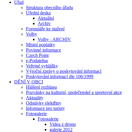
Úřad
Struktura obecního úřadu
Úřední deska
Aktuální
Archiv
Formuláře ke stažení
Volby
Volby - ARCHIV
Místní poplatky
Povinné informace
Czech Point
e-Podatelna
Veřejné vyhlášky
Výroční zprávy o poskytování informací
Poskytování informací dle 106/1999
DĚNÍ V OBCI
Hlášení rozhlasu
Pozvánky na kulturní, společenské a sportovní akce
Aktuality
Odstávky elektřiny
Informace pro turisty
Fotogalerie
Fotogalerie
Videa z dronu
galerie 2012