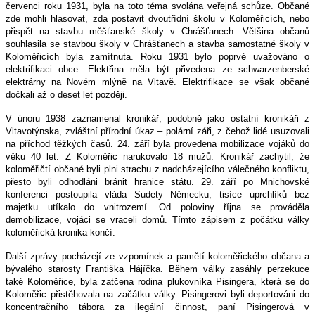
červenci roku 1931, byla na toto téma svolána veřejná schůze. Občané
zde mohli hlasovat, zda postavit dvoutřídní školu v Koloměřicích, nebo
přispět na stavbu měšťanské školy v Chrášťanech. Většina občanů
souhlasila se stavbou školy v Chrášťanech a stavba samostatné školy v
Koloměřicích byla zamítnuta. Roku 1931 bylo poprvé uvažováno o
elektrifikaci obce. Elektřina měla být přivedena ze schwarzenberské
elektrárny na Novém mlýně na Vltavě. Elektrifikace se však občané
dočkali až o deset let později.
V únoru 1938 zaznamenal kronikář, podobně jako ostatní kronikáři z
Vltavotýnska, zvláštní přírodní úkaz – polární záři, z čehož lidé usuzovali
na příchod těžkých časů. 24. září byla provedena mobilizace vojáků do
věku 40 let. Z Koloměřic narukovalo 18 mužů. Kronikář zachytil, že
koloměřičtí občané byli plni strachu z nadcházejícího válečného konfliktu,
přesto byli odhodláni bránit hranice státu. 29. září po Mnichovské
konferenci postoupila vláda Sudety Německu, tisíce uprchlíků bez
majetku utíkalo do vnitrozemí. Od poloviny října se prováděla
demobilizace, vojáci se vraceli domů. Tímto zápisem z počátku války
koloměřická kronika končí.
Další zprávy pocházejí ze vzpomínek a pamětí koloměřického občana a
bývalého starosty Františka Hájíčka. Během války zasáhly perzekuce
také Koloměřice, byla zatčena rodina plukovníka Pisingera, která se do
Koloměřic přistěhovala na začátku války. Pisingerovi byli deportováni do
koncentračního tábora za ilegální činnost, paní Pisingerová v