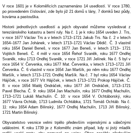
V roce 1601 je v Koloměřicích zaznamenáno 14 usedlostí. V roce 1780,
po provedeném číslování, zde bylo již 21 domů s lány, 7 domků bez půdy,
kovárna a pastouška.
Historii jednotlivých usedlostí a jejich obyvatel můžeme vysledovat z
tereziánského katastru a berní ruly. Na č. 1 je k roku 1654 uveden J. Trs,
v roce 1677 Václav Trs a v letech 1713–1721 Jakub Trs. Na č. 2 v letech
1654–1677 Jan Johánek, v letech 1713–1721 Václav Dědič. Č. 3 vlastnil
roku 1654 Daniel Beneš, v roce 1677 Jan Beneš, v letech 1713– 1721
Vojtěch Beneš. Č. 4 měl v roce 1654 Řehoř Svaněk, roku 1677 Ondřej
Svaněk, roku 1713 Ondřej Svaněk, v roce 1721 Jiří Jelínek. Na č. 5 byl v
roce 1654 V. Červenka, roku 1677 Mat. Červenka, v letech 1713–1721 Jiří
Červenka. Č. 6 vlastnil v roce 1654 Jan Maršík, po něm roku 1677 Ondřej
Maršík, v letech 1713–1721 Ondřej Maršík. Na č. 7 byl roku 1654 Václav
Hájíček, v roce 1677 Vít Hájíček, v letech 1713–1721 Prokop Hájíček. Č.
8: v roce 1654 Matěj Ondráček, roku 1677 Jiří Ondráček, 1713–1721
Pavel Blecha. Č. 9: roku 1654 Jan Machulín, roku 1677 Ondřej Machulín,
1713–1721 Lukáš Machulín. Č. 10: v roce 1654 V. Ochtáborský, roku
1677 Vávra Ochtáb, 1713 Ludmila Ochtábka, 1721 Tomáš Ochtáb. Na č.
11: roku 1654 Adam Bilinský, 1677 Ondřej Machulín, 1713 Jiří Bilinský,
1721 Martin Bilinský.
Obyvatelstvo vesnice velmi trpělo především vojenskými a válečnými
událostmi. K roku 1739 je z Koloměřic znám případ, kdy si jistý mladík