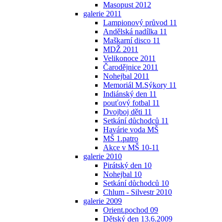
Masopust 2012
galerie 2011
Lampionový průvod 11
Andělská nadílka 11
Maškarní disco 11
MDŽ 2011
Velikonoce 2011
Čarodějnice 2011
Nohejbal 2011
Memoriál M.Sýkory 11
Indiánský den 11
pouťový fotbal 11
Dvojboj děti 11
Setkání důchodců 11
Havárie voda MŠ
MŠ 1.patro
Akce v MŠ 10-11
galerie 2010
Pirátský den 10
Nohejbal 10
Setkání důchodců 10
Chlum - Silvestr 2010
galerie 2009
Orient.pochod 09
Dětský den 13.6.2009