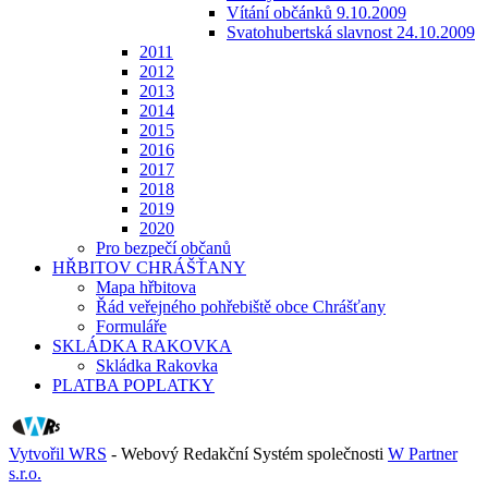
Vítání občánků 9.10.2009
Svatohubertská slavnost 24.10.2009
2011
2012
2013
2014
2015
2016
2017
2018
2019
2020
Pro bezpečí občanů
HŘBITOV CHRÁŠŤANY
Mapa hřbitova
Řád veřejného pohřebiště obce Chrášťany
Formuláře
SKLÁDKA RAKOVKA
Skládka Rakovka
PLATBA POPLATKY
Vytvořil WRS
- Webový Redakční Systém společnosti
W Partner
s.r.o.