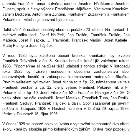
starosta František Toman s dvěma radními Josefem Hájíčkem a Josefem
Filipem, spolu s členy výboru: Františkem Hájíčkem, Václavem Kouckým,
Janem Dědičem, Antonínem Zuntem, Františkem Zuzalíkem a Františkem
Pekárkem – všichni jmenovaní byli rolníci.
Další válečné události postihly obec na počátku 20. století. Na frontách 1.
světové války padli Josef Hájíček, Jan Frolián, František Frolián, Jan
Matějka, Josef Písačka, … Trávníček, František Maršík, Josef Kabele ,
Matěj Pisingr a Josef Hájíček.
V roce 1923 byla založena obecní kronika, kronikářem byl zvolen
František Trávníček z čp. 8. Kronika bohužel končí již válečným rokem
1938. Připomeňme si nejdůležitější události z tohoto zdroje: V listopadu
roku 1923 byl zřízen usnesením obecního zastupitelstva sbor
dobrovolných hasičů a zakoupena kombinovaná motorová stříkačka.
Prvním velitelem byl zvolen Josef Michalec z čp. 22, náměstkem velitele
František Suchan z čp. 12, členy výboru František Pekárek ml. a Fr.
Pekárek st. z čp. 19, Josef Filip z čp. 52 a František Pisinger z čp. 36. O
vznik sboru se dále zasloužili Josef Matějka, František Ťupa, Jan Petřík,
František Šedivý, František Hájíček a další. Sbor zasahoval při prvním
požáru 5. listopadu 1925 v Hostech, druhém v Dražíči 29. srpna 1926,
třetím v Doubravě 18. října 1926.
V únoru 1929 se poprvé objevila úvaha o vystavění samostatné dvoutřídní
školy, která by sloužila přímo koloměřickým žákům. O dva roky později, v