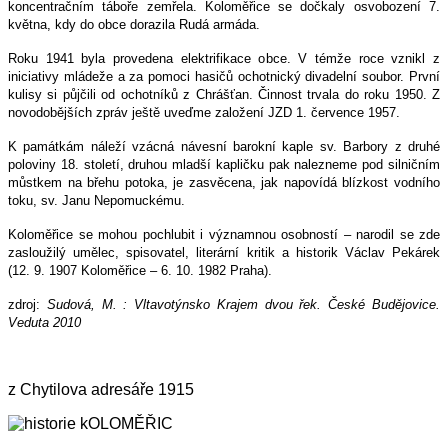
koncentračním táboře zemřela. Koloměřice se dočkaly osvobození 7.
května, kdy do obce dorazila Rudá armáda.
Roku 1941 byla provedena elektrifikace obce. V témže roce vznikl z
iniciativy mládeže a za pomoci hasičů ochotnický divadelní soubor. První
kulisy si půjčili od ochotníků z Chrášťan. Činnost trvala do roku 1950. Z
novodobějších zpráv ještě uveďme založení JZD 1. července 1957.
K památkám náleží vzácná návesní barokní kaple sv. Barbory z druhé
poloviny 18. století, druhou mladší kapličku pak nalezneme pod silničním
můstkem na břehu potoka, je zasvěcena, jak napovídá blízkost vodního
toku, sv. Janu Nepomuckému.
Koloměřice se mohou pochlubit i významnou osobností – narodil se zde
zasloužilý umělec, spisovatel, literární kritik a historik Václav Pekárek
(12. 9. 1907 Koloměřice – 6. 10. 1982 Praha).
zdroj:
Sudová, M. : Vltavotýnsko Krajem dvou řek. České Budějovice.
Veduta 2010
z Chytilova adresáře 1915