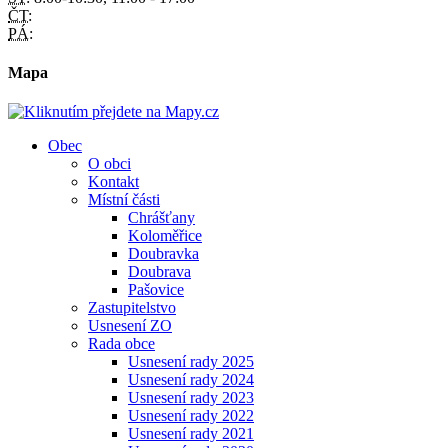
ČT:
PÁ:
Mapa
Obec
O obci
Kontakt
Místní části
Chrášťany
Koloměřice
Doubravka
Doubrava
Pašovice
Zastupitelstvo
Usnesení ZO
Rada obce
Usnesení rady 2025
Usnesení rady 2024
Usnesení rady 2023
Usnesení rady 2022
Usnesení rady 2021