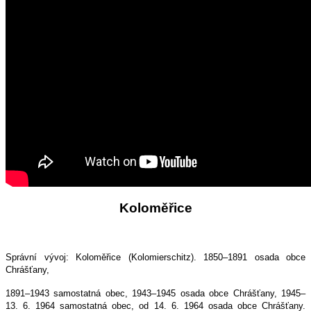
Koloměřice
Správní vývoj: Koloměřice (Kolomierschitz). 1850–1891 osada obce
Chrášťany,
1891–1943 samostatná obec, 1943–1945 osada obce Chrášťany, 1945–
13. 6. 1964 samostatná obec, od 14. 6. 1964 osada obce Chrášťany.