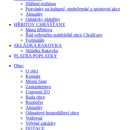
Hlášení rozhlasu
Pozvánky na kulturní, společenské a sportovní akce
Aktuality
Odstávky elektřiny
HŘBITOV CHRÁŠŤANY
Mapa hřbitova
Řád veřejného pohřebiště obce Chrášťany
Formuláře
SKLÁDKA RAKOVKA
Skládka Rakovka
PLATBA POPLATKY
Obec
O obci
Kontakt
Místní části
Zastupitelstvo
Usnesení ZO
Rada obce
Rozpočet
Aktuality
Odpadové hospodářství obce
Vodovod
Veřejné zakázky
DOTACE