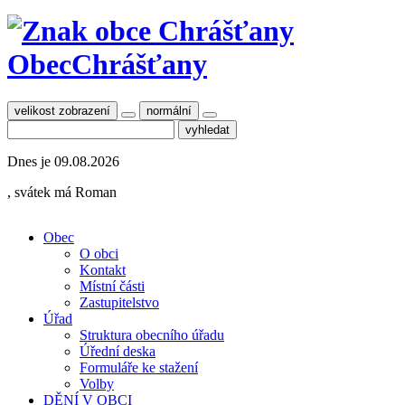
Obec
Chrášťany
velikost zobrazení
normální
Dnes je
09.08.2026
, svátek má
Roman
Obec
O obci
Kontakt
Místní části
Zastupitelstvo
Úřad
Struktura obecního úřadu
Úřední deska
Formuláře ke stažení
Volby
DĚNÍ V OBCI