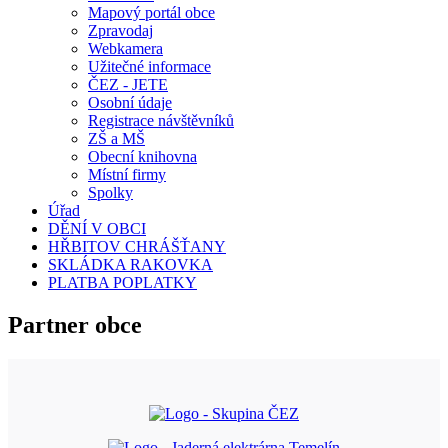
Mapový portál obce
Zpravodaj
Webkamera
Užitečné informace
ČEZ - JETE
Osobní údaje
Registrace návštěvníků
ZŠ a MŠ
Obecní knihovna
Místní firmy
Spolky
Úřad
DĚNÍ V OBCI
HŘBITOV CHRÁŠŤANY
SKLÁDKA RAKOVKA
PLATBA POPLATKY
Partner obce