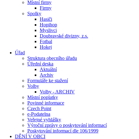
Místní firmy
Firmy
Spolky
Hasiči
Hopihop
Myslivci
Doubravské divizny, z.s.
Fotbal
Hokej
Úřad
Struktura obecního úřadu
Úřední deska
Aktuální
Archiv
Formuláře ke stažení
Volby
Volby - ARCHIV
Místní poplatky
Povinné informace
Czech Point
e-Podatelna
Veřejné vyhlášky
Výroční zprávy o poskytování informací
Poskytování informací dle 106/1999
DĚNÍ V OBCI