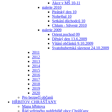
Akce v MŠ 10-11
galerie 2010
Pirátský den 10
Nohejbal 10
Setkání důchodců 10
Chlum - Silvestr 2010
galerie 2009
Orient.pochod 09
Dětský den 13.6.2009
Vítání občánků 9.10.2009
Svatohubertská slavnost 24.10.2009
2011
2012
2013
2014
2015
2016
2017
2018
2019
2020
Pro bezpečí občanů
HŘBITOV CHRÁŠŤANY
Mapa hřbitova
Řád veřejného pohřebiště obce Chrášťany