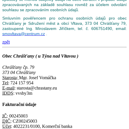
zpracovávaných na základě souhlasu rovněž za účelem odvolání
souhlasu se zpracováním osobních údajů.
Smluvním pověřencem pro ochranu osobních údajů pro obec
Chrášťany je Sdružení měst a obcí Vltava, 373 04 Chrášťany 79,
zastoupené Ing. Miroslavem Jiříčkem, tel. č. 606751490, email:
smovltava@centrum.cz
.
zpět
Obec Chrášťany ( u Týna nad Vltavou )
Chrášťany čp. 79
373 04 Chrášťany
Starosta:
Mgr. Josef Vomáčka
Tel:
724 157 954
E-mail:
starosta@chrastany.eu
IDDS:
vvsby3m
Fakturační údaje
IČ:
00245003
DIČ:
CZ00245003
Účet:
4022231/0100, Komerční banka