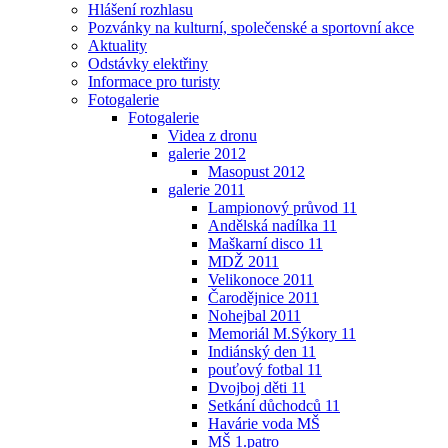
Hlášení rozhlasu
Pozvánky na kulturní, společenské a sportovní akce
Aktuality
Odstávky elektřiny
Informace pro turisty
Fotogalerie
Fotogalerie
Videa z dronu
galerie 2012
Masopust 2012
galerie 2011
Lampionový průvod 11
Andělská nadílka 11
Maškarní disco 11
MDŽ 2011
Velikonoce 2011
Čarodějnice 2011
Nohejbal 2011
Memoriál M.Sýkory 11
Indiánský den 11
pouťový fotbal 11
Dvojboj děti 11
Setkání důchodců 11
Havárie voda MŠ
MŠ 1.patro