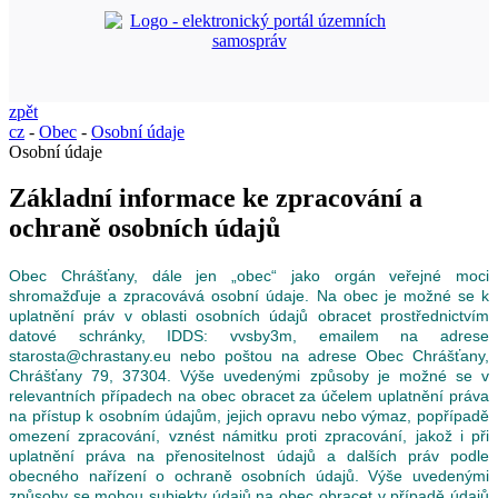
zpět
cz
-
Obec
-
Osobní údaje
Osobní údaje
Základní informace ke zpracování a
ochraně osobních údajů
Obec Chrášťany, dále jen „obec“ jako orgán veřejné moci
shromažďuje a zpracovává osobní údaje. Na obec je možné se k
uplatnění práv v oblasti osobních údajů obracet prostřednictvím
datové schránky, IDDS: vvsby3m, emailem na adrese
starosta@chrastany.eu nebo poštou na adrese Obec Chrášťany,
Chrášťany 79, 37304. Výše uvedenými způsoby je možné se v
relevantních případech na obec obracet za účelem uplatnění práva
na přístup k osobním údajům, jejich opravu nebo výmaz, popřípadě
omezení zpracování, vznést námitku proti zpracování, jakož i při
uplatnění práva na přenositelnost údajů a dalších práv podle
obecného nařízení o ochraně osobních údajů. Výše uvedenými
způsoby se mohou subjekty údajů na obec obracet v případě údajů