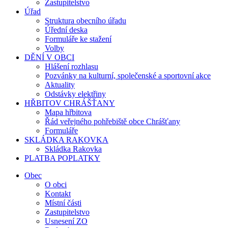
Zastupitelstvo
Úřad
Struktura obecního úřadu
Úřední deska
Formuláře ke stažení
Volby
DĚNÍ V OBCI
Hlášení rozhlasu
Pozvánky na kulturní, společenské a sportovní akce
Aktuality
Odstávky elektřiny
HŘBITOV CHRÁŠŤANY
Mapa hřbitova
Řád veřejného pohřebiště obce Chrášťany
Formuláře
SKLÁDKA RAKOVKA
Skládka Rakovka
PLATBA POPLATKY
Obec
O obci
Kontakt
Místní části
Zastupitelstvo
Usnesení ZO