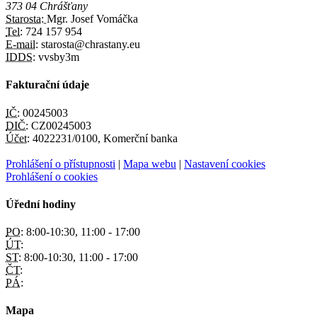
373 04 Chrášťany
Starosta:
Mgr. Josef Vomáčka
Tel:
724 157 954
E-mail:
starosta@chrastany.eu
IDDS:
vvsby3m
Fakturační údaje
IČ:
00245003
DIČ:
CZ00245003
Účet:
4022231/0100, Komerční banka
Prohlášení o přístupnosti
|
Mapa webu
|
Nastavení cookies
Prohlášení o cookies
Úřední hodiny
PO:
8:00-10:30, 11:00 - 17:00
ÚT:
ST:
8:00-10:30, 11:00 - 17:00
ČT:
PÁ:
Mapa