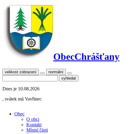
Obec
Chrášťany
velikost zobrazení
normální
Dnes je
10.08.2026
, svátek má
Vavřinec
Obec
O obci
Kontakt
Místní části