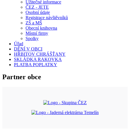
Užitečné informace
ČEZ - JETE
Osobní údaje
Registrace návštěvníků
ZŠ a MŠ
Obecní knihovna
Místní firmy
Spolky
Úřad
DĚNÍ V OBCI
HŘBITOV CHRÁŠŤANY
SKLÁDKA RAKOVKA
PLATBA POPLATKY
Partner obce