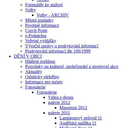
Formuláře ke stažení
Volby
Volby - ARCHIV
Místní poplatky
Povinné informace
Czech Point
e-Podatelna
Veřejné vyhlášky
Výroční zprávy o poskytování informací
Poskytování informací dle 106/1999
DĚNÍ V OBCI
Hlášení rozhlasu
Pozvánky na kulturní, společenské a sportovní akce
Aktuality
Odstávky elektřiny
Informace pro turisty
Fotogalerie
Fotogalerie
Videa z dronu
galerie 2012
Masopust 2012
galerie 2011
Lampionový průvod 11
Andělská nadílka 11