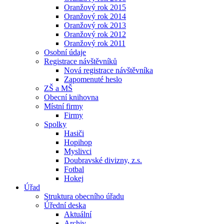
Oranžový rok 2015
Oranžový rok 2014
Oranžový rok 2013
Oranžový rok 2012
Oranžový rok 2011
Osobní údaje
Registrace návštěvníků
Nová registrace návštěvníka
Zapomenuté heslo
ZŠ a MŠ
Obecní knihovna
Místní firmy
Firmy
Spolky
Hasiči
Hopihop
Myslivci
Doubravské divizny, z.s.
Fotbal
Hokej
Úřad
Struktura obecního úřadu
Úřední deska
Aktuální
Archiv