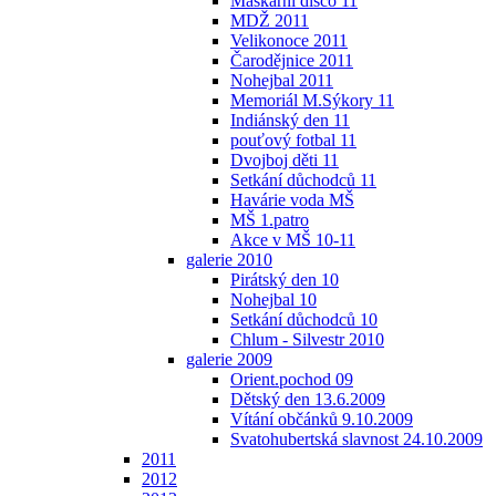
Maškarní disco 11
MDŽ 2011
Velikonoce 2011
Čarodějnice 2011
Nohejbal 2011
Memoriál M.Sýkory 11
Indiánský den 11
pouťový fotbal 11
Dvojboj děti 11
Setkání důchodců 11
Havárie voda MŠ
MŠ 1.patro
Akce v MŠ 10-11
galerie 2010
Pirátský den 10
Nohejbal 10
Setkání důchodců 10
Chlum - Silvestr 2010
galerie 2009
Orient.pochod 09
Dětský den 13.6.2009
Vítání občánků 9.10.2009
Svatohubertská slavnost 24.10.2009
2011
2012