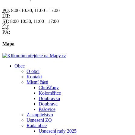
PO:
8:00-10:30, 11:00 - 17:00
ÚT:
ST:
8:00-10:30, 11:00 - 17:00
ČT:
PÁ:
Mapa
Obec
O obci
Kontakt
Místní části
Chrášťany
Koloměřice
Doubravka
Doubrava
Pašovice
Zastupitelstvo
Usnesení ZO
Rada obce
Usnesení rady 2025