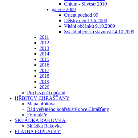
Chlum - Silvestr 2010
galerie 2009
Orient.pochod 09
Dětský den 13.6.2009
Vítání občánků 9.10.2009
Svatohubertská slavnost 24.10.2009
2011
2012
2013
2014
2015
2016
2017
2018
2019
2020
Pro bezpečí občanů
HŘBITOV CHRÁŠŤANY
Mapa hřbitova
Řád veřejného pohřebiště obce Chrášťany
Formuláře
SKLÁDKA RAKOVKA
Skládka Rakovka
PLATBA POPLATKY