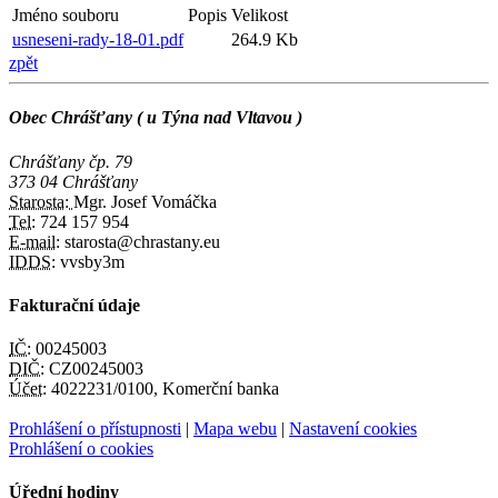
Jméno souboru
Popis
Velikost
usneseni-rady-18-01.pdf
264.9 Kb
zpět
Obec Chrášťany ( u Týna nad Vltavou )
Chrášťany čp. 79
373 04 Chrášťany
Starosta:
Mgr. Josef Vomáčka
Tel:
724 157 954
E-mail:
starosta@chrastany.eu
IDDS:
vvsby3m
Fakturační údaje
IČ:
00245003
DIČ:
CZ00245003
Účet:
4022231/0100, Komerční banka
Prohlášení o přístupnosti
|
Mapa webu
|
Nastavení cookies
Prohlášení o cookies
Úřední hodiny