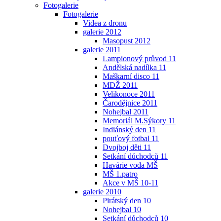
Fotogalerie
Fotogalerie
Videa z dronu
galerie 2012
Masopust 2012
galerie 2011
Lampionový průvod 11
Andělská nadílka 11
Maškarní disco 11
MDŽ 2011
Velikonoce 2011
Čarodějnice 2011
Nohejbal 2011
Memoriál M.Sýkory 11
Indiánský den 11
pouťový fotbal 11
Dvojboj děti 11
Setkání důchodců 11
Havárie voda MŠ
MŠ 1.patro
Akce v MŠ 10-11
galerie 2010
Pirátský den 10
Nohejbal 10
Setkání důchodců 10