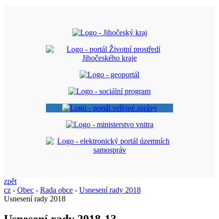
zpět
cz
-
Obec
-
Rada obce
-
Usnesení rady 2018
Usnesení rady 2018