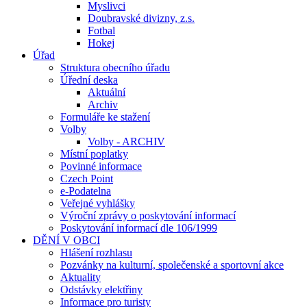
Myslivci
Doubravské divizny, z.s.
Fotbal
Hokej
Úřad
Struktura obecního úřadu
Úřední deska
Aktuální
Archiv
Formuláře ke stažení
Volby
Volby - ARCHIV
Místní poplatky
Povinné informace
Czech Point
e-Podatelna
Veřejné vyhlášky
Výroční zprávy o poskytování informací
Poskytování informací dle 106/1999
DĚNÍ V OBCI
Hlášení rozhlasu
Pozvánky na kulturní, společenské a sportovní akce
Aktuality
Odstávky elektřiny
Informace pro turisty