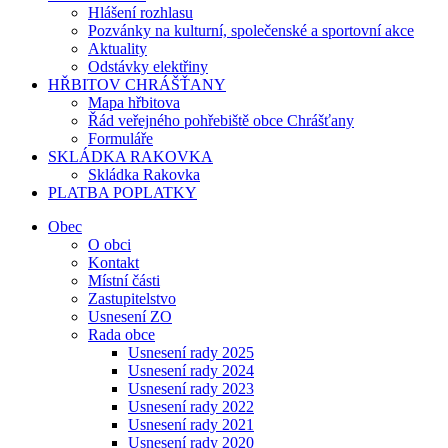
Hlášení rozhlasu
Pozvánky na kulturní, společenské a sportovní akce
Aktuality
Odstávky elektřiny
HŘBITOV CHRÁŠŤANY
Mapa hřbitova
Řád veřejného pohřebiště obce Chrášťany
Formuláře
SKLÁDKA RAKOVKA
Skládka Rakovka
PLATBA POPLATKY
Obec
O obci
Kontakt
Místní části
Zastupitelstvo
Usnesení ZO
Rada obce
Usnesení rady 2025
Usnesení rady 2024
Usnesení rady 2023
Usnesení rady 2022
Usnesení rady 2021
Usnesení rady 2020