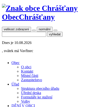
Obec
Chrášťany
velikost zobrazení
normální
Dnes je
10.08.2026
, svátek má
Vavřinec
Obec
O obci
Kontakt
Místní části
Zastupitelstvo
Úřad
Struktura obecního úřadu
Úřední deska
Formuláře ke stažení
Volby
DĚNÍ V OBCI