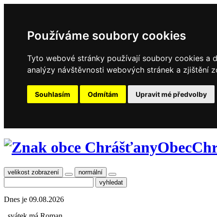
Používáme soubory cookies
Tyto webové stránky používají soubory cookies a da
analýzy návštěvnosti webových stránek a zjištění z
Souhlasím
Odmítám
Upravit mé předvolby
Obec
Chr
velikost zobrazení
normální
Dnes je
09.08.2026
, svátek má
Roman