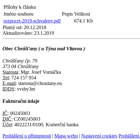
Přílohy k článku
Jméno souboru
Popis
Velikost
rozpocet-2019-schvaleny.pdf
674.1 Kb
Platný od:
20.12.2018
Aktualizováno:
23.1.2019
Obec Chrášťany ( u Týna nad Vltavou )
Chrášťany čp. 79
373 04 Chrášťany
Starosta:
Mgr. Josef Vomáčka
Tel:
724 157 954
E-mail:
starosta@chrastany.eu
IDDS:
vvsby3m
Fakturační údaje
IČ:
00245003
DIČ:
CZ00245003
Účet:
4022231/0100, Komerční banka
Prohlášení o přístupnosti
|
Mapa webu
|
Nastavení cookies
Prohlášení