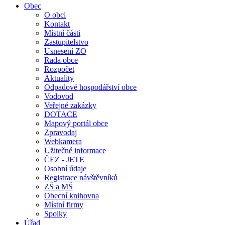
Obec
O obci
Kontakt
Místní části
Zastupitelstvo
Usnesení ZO
Rada obce
Rozpočet
Aktuality
Odpadové hospodářství obce
Vodovod
Veřejné zakázky
DOTACE
Mapový portál obce
Zpravodaj
Webkamera
Užitečné informace
ČEZ - JETE
Osobní údaje
Registrace návštěvníků
ZŠ a MŠ
Obecní knihovna
Místní firmy
Spolky
Úřad