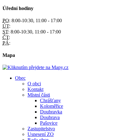
Úřední hodiny
PO:
8:00-10:30, 11:00 - 17:00
ÚT:
ST:
8:00-10:30, 11:00 - 17:00
ČT:
PÁ:
Mapa
Obec
O obci
Kontakt
Místní části
Chrášťany
Koloměřice
Doubravka
Doubrava
Pašovice
Zastupitelstvo
Usnesení ZO
Rada obce