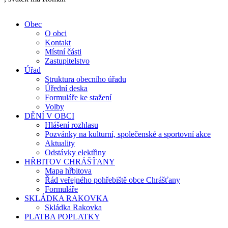
Obec
O obci
Kontakt
Místní části
Zastupitelstvo
Úřad
Struktura obecního úřadu
Úřední deska
Formuláře ke stažení
Volby
DĚNÍ V OBCI
Hlášení rozhlasu
Pozvánky na kulturní, společenské a sportovní akce
Aktuality
Odstávky elektřiny
HŘBITOV CHRÁŠŤANY
Mapa hřbitova
Řád veřejného pohřebiště obce Chrášťany
Formuláře
SKLÁDKA RAKOVKA
Skládka Rakovka
PLATBA POPLATKY