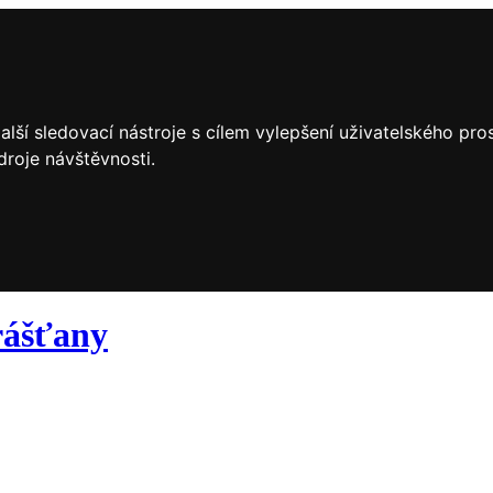
lší sledovací nástroje s cílem vylepšení uživatelského pr
droje návštěvnosti.
ášťany