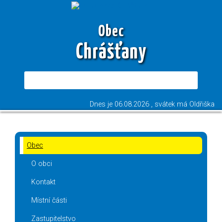
Obec
Chrášťany
Dnes je
06.08.2026
, svátek má
Oldřiška
Obec
O obci
Kontakt
Místní části
Zastupitelstvo