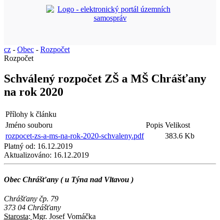
cz
-
Obec
-
Rozpočet
Rozpočet
Schválený rozpočet ZŠ a MŠ Chrášťany
na rok 2020
Přílohy k článku
Jméno souboru
Popis
Velikost
rozpocet-zs-a-ms-na-rok-2020-schvaleny.pdf
383.6 Kb
Platný od:
16.12.2019
Aktualizováno:
16.12.2019
Obec Chrášťany ( u Týna nad Vltavou )
Chrášťany čp. 79
373 04 Chrášťany
Starosta:
Mgr. Josef Vomáčka