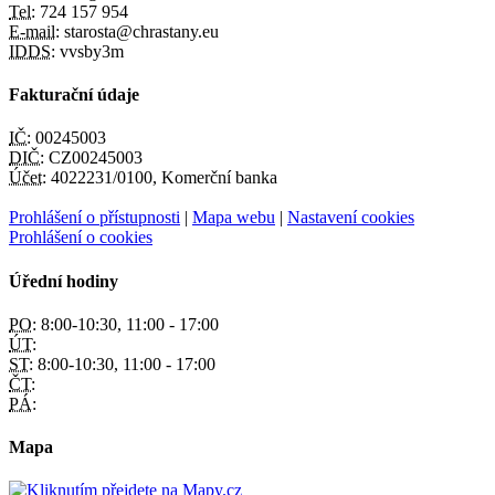
Tel:
724 157 954
E-mail:
starosta@chrastany.eu
IDDS:
vvsby3m
Fakturační údaje
IČ:
00245003
DIČ:
CZ00245003
Účet:
4022231/0100, Komerční banka
Prohlášení o přístupnosti
|
Mapa webu
|
Nastavení cookies
Prohlášení o cookies
Úřední hodiny
PO:
8:00-10:30, 11:00 - 17:00
ÚT:
ST:
8:00-10:30, 11:00 - 17:00
ČT:
PÁ:
Mapa