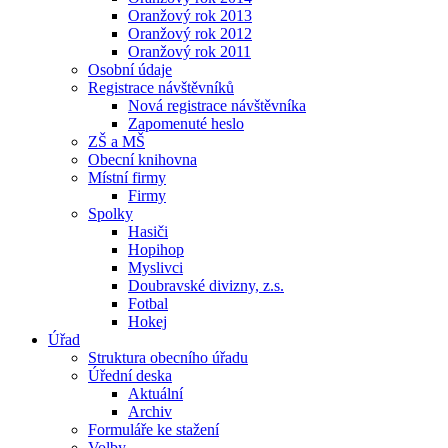
Oranžový rok 2013
Oranžový rok 2012
Oranžový rok 2011
Osobní údaje
Registrace návštěvníků
Nová registrace návštěvníka
Zapomenuté heslo
ZŠ a MŠ
Obecní knihovna
Místní firmy
Firmy
Spolky
Hasiči
Hopihop
Myslivci
Doubravské divizny, z.s.
Fotbal
Hokej
Úřad
Struktura obecního úřadu
Úřední deska
Aktuální
Archiv
Formuláře ke stažení
Volby