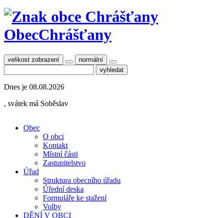
Obec
Chrášťany
velikost zobrazení
normální
Dnes je
08.08.2026
, svátek má
Soběslav
Obec
O obci
Kontakt
Místní části
Zastupitelstvo
Úřad
Struktura obecního úřadu
Úřední deska
Formuláře ke stažení
Volby
DĚNÍ V OBCI