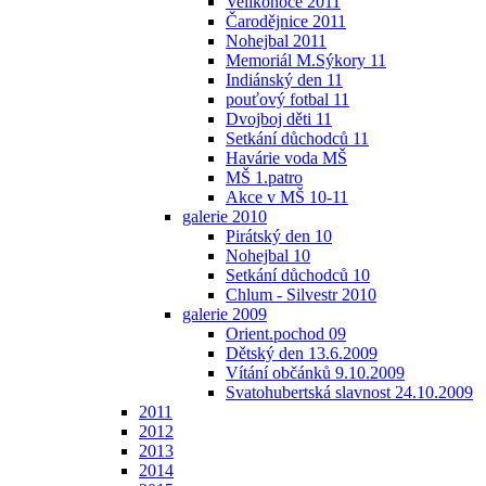
Velikonoce 2011
Čarodějnice 2011
Nohejbal 2011
Memoriál M.Sýkory 11
Indiánský den 11
pouťový fotbal 11
Dvojboj děti 11
Setkání důchodců 11
Havárie voda MŠ
MŠ 1.patro
Akce v MŠ 10-11
galerie 2010
Pirátský den 10
Nohejbal 10
Setkání důchodců 10
Chlum - Silvestr 2010
galerie 2009
Orient.pochod 09
Dětský den 13.6.2009
Vítání občánků 9.10.2009
Svatohubertská slavnost 24.10.2009
2011
2012
2013
2014