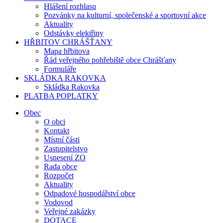
Hlášení rozhlasu
Pozvánky na kulturní, společenské a sportovní akce
Aktuality
Odstávky elektřiny
HŘBITOV CHRÁŠŤANY
Mapa hřbitova
Řád veřejného pohřebiště obce Chrášťany
Formuláře
SKLÁDKA RAKOVKA
Skládka Rakovka
PLATBA POPLATKY
Obec
O obci
Kontakt
Místní části
Zastupitelstvo
Usnesení ZO
Rada obce
Rozpočet
Aktuality
Odpadové hospodářství obce
Vodovod
Veřejné zakázky
DOTACE