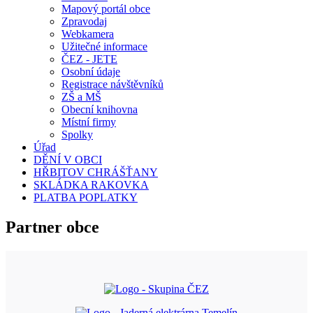
Mapový portál obce
Zpravodaj
Webkamera
Užitečné informace
ČEZ - JETE
Osobní údaje
Registrace návštěvníků
ZŠ a MŠ
Obecní knihovna
Místní firmy
Spolky
Úřad
DĚNÍ V OBCI
HŘBITOV CHRÁŠŤANY
SKLÁDKA RAKOVKA
PLATBA POPLATKY
Partner obce