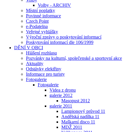
Volby - ARCHIV
Místní poplatky
Povinné informace
Czech Point
e-Podatelna
Veřejné vyhlášky
Výroční zprávy o poskytování informací
Poskytování informací dle 106/1999
DĚNÍ V OBCI
Hlášení rozhlasu
Pozvánky na kulturní, společenské a sportovní akce
Aktuality
Odstávky elektřiny
Informace pro turisty
Fotogalerie
Fotogalerie
Videa z dronu
galerie 2012
Masopust 2012
galerie 2011
Lampionový průvod 11
Andělská nadílka 11
Maškarní disco 11
MDŽ 2011