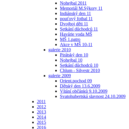
Nohejbal 2011
Memoriál M.Sýkory 11
Indiánský den 11
pouťový fotbal 11
Dvojboj děti 11
Setkání důchodců 11
Havárie voda MŠ
MŠ 1.patro
Akce v MŠ 10-11
galerie 2010
Pirátský den 10
Nohejbal 10
Setkání důchodců 10
Chlum - Silvestr 2010
galerie 2009
Orient.pochod 09
Dětský den 13.6.2009
Vítání občánků 9.10.2009
Svatohubertská slavnost 24.10.2009
2011
2012
2013
2014
2015
2016