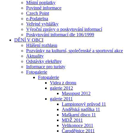
Místní poplatky
Povinné informace
Czech Point
e-Podatelna
Veřejné vyhlášky
Výroční zprávy o poskytování informací
Poskytování informací dle 106/1999
DĚNÍ V OBCI
Hlášení rozhlasu
Pozvánky na kulturní, společenské a sportovní akce
Aktuality
Odstávky elektřiny
Informace pro turisty
Fotogalerie
Fotogalerie
Videa z dronu
galerie 2012
Masopust 2012
galerie 2011
Lampionový průvod 11
Andělská nadílka 11
Maškarní disco 11
MDŽ 2011
Velikonoce 2011
Čarodějnice 2011