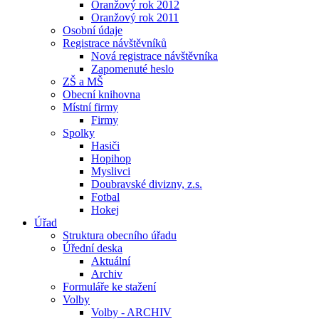
Oranžový rok 2012
Oranžový rok 2011
Osobní údaje
Registrace návštěvníků
Nová registrace návštěvníka
Zapomenuté heslo
ZŠ a MŠ
Obecní knihovna
Místní firmy
Firmy
Spolky
Hasiči
Hopihop
Myslivci
Doubravské divizny, z.s.
Fotbal
Hokej
Úřad
Struktura obecního úřadu
Úřední deska
Aktuální
Archiv
Formuláře ke stažení
Volby
Volby - ARCHIV