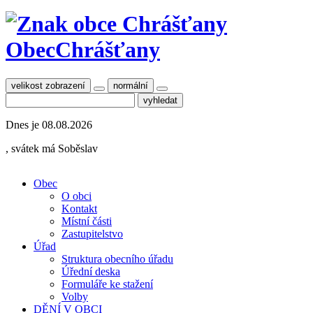
Obec
Chrášťany
velikost zobrazení
normální
Dnes je
08.08.2026
, svátek má
Soběslav
Obec
O obci
Kontakt
Místní části
Zastupitelstvo
Úřad
Struktura obecního úřadu
Úřední deska
Formuláře ke stažení
Volby
DĚNÍ V OBCI