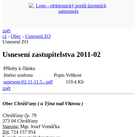
zpět
cz
-
Obec
-
Usnesení ZO
Usnesení ZO
Usnesení zastupitelstva 2011-02
Přílohy k článku
Jméno souboru
Popis
Velikost
usneseni-02-11-11.5.-.pdf
119.4 Kb
zpět
Obec Chrášťany ( u Týna nad Vltavou )
Chrášťany čp. 79
373 04 Chrášťany
Starosta:
Mgr. Josef Vomáčka
Tel:
724 157 954