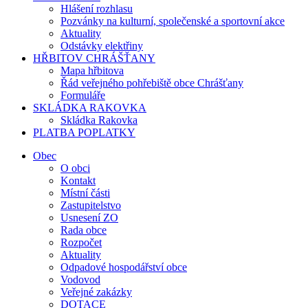
Hlášení rozhlasu
Pozvánky na kulturní, společenské a sportovní akce
Aktuality
Odstávky elektřiny
HŘBITOV CHRÁŠŤANY
Mapa hřbitova
Řád veřejného pohřebiště obce Chrášťany
Formuláře
SKLÁDKA RAKOVKA
Skládka Rakovka
PLATBA POPLATKY
Obec
O obci
Kontakt
Místní části
Zastupitelstvo
Usnesení ZO
Rada obce
Rozpočet
Aktuality
Odpadové hospodářství obce
Vodovod
Veřejné zakázky
DOTACE