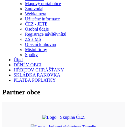
Mapový portál obce
Zpravodaj
Webkamera
Užitečné informace
ČEZ - JETE
Osobní údaje
Registrace návštěvníků
ZŠ a MŠ
Obecní knihovna
Místní firmy
Spolky
Úřad
DĚNÍ V OBCI
HŘBITOV CHRÁŠŤANY
SKLÁDKA RAKOVKA
PLATBA POPLATKY
Partner obce