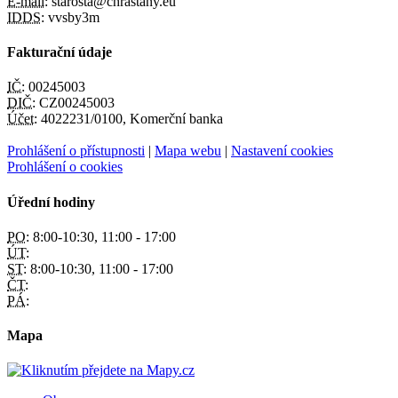
E-mail:
starosta@chrastany.eu
IDDS:
vvsby3m
Fakturační údaje
IČ:
00245003
DIČ:
CZ00245003
Účet:
4022231/0100, Komerční banka
Prohlášení o přístupnosti
|
Mapa webu
|
Nastavení cookies
Prohlášení o cookies
Úřední hodiny
PO:
8:00-10:30, 11:00 - 17:00
ÚT:
ST:
8:00-10:30, 11:00 - 17:00
ČT:
PÁ:
Mapa