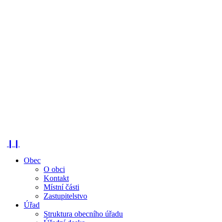
❙❙
Obec
O obci
Kontakt
Místní části
Zastupitelstvo
Úřad
Struktura obecního úřadu