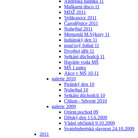
Andělská nadílka 11
Maškarní disco 11
MDŽ 2011
Velikonoce 2011
Čarodějnice 2011
Nohejbal 2011
Memoriál M.Sýkory 11
Indiánský den 11
pouťový fotbal 11
Dvojboj děti 11
Setkání důchodců 11
Havárie voda MŠ
MŠ 1.patro
Akce v MŠ 10-11
galerie 2010
Pirátský den 10
Nohejbal 10
Setkání důchodců 10
Chlum - Silvestr 2010
galerie 2009
Orient.pochod 09
Dětský den 13.6.2009
Vítání občánků 9.10.2009
Svatohubertská slavnost 24.10.2009
2011