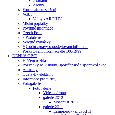
Aktuální
Archiv
Formuláře ke stažení
Volby
Volby - ARCHIV
Místní poplatky
Povinné informace
Czech Point
e-Podatelna
Veřejné vyhlášky
Výroční zprávy o poskytování informací
Poskytování informací dle 106/1999
DĚNÍ V OBCI
Hlášení rozhlasu
Pozvánky na kulturní, společenské a sportovní akce
Aktuality
Odstávky elektřiny
Informace pro turisty
Fotogalerie
Fotogalerie
Videa z dronu
galerie 2012
Masopust 2012
galerie 2011
Lampionový průvod 11