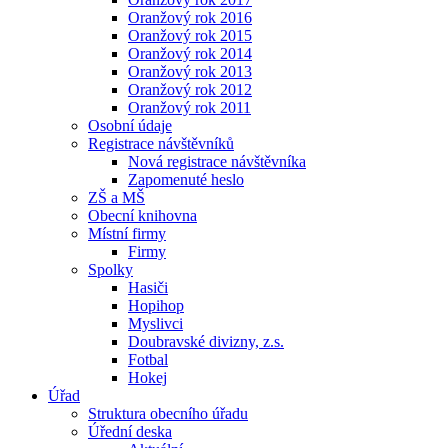
Oranžový rok 2016
Oranžový rok 2015
Oranžový rok 2014
Oranžový rok 2013
Oranžový rok 2012
Oranžový rok 2011
Osobní údaje
Registrace návštěvníků
Nová registrace návštěvníka
Zapomenuté heslo
ZŠ a MŠ
Obecní knihovna
Místní firmy
Firmy
Spolky
Hasiči
Hopihop
Myslivci
Doubravské divizny, z.s.
Fotbal
Hokej
Úřad
Struktura obecního úřadu
Úřední deska