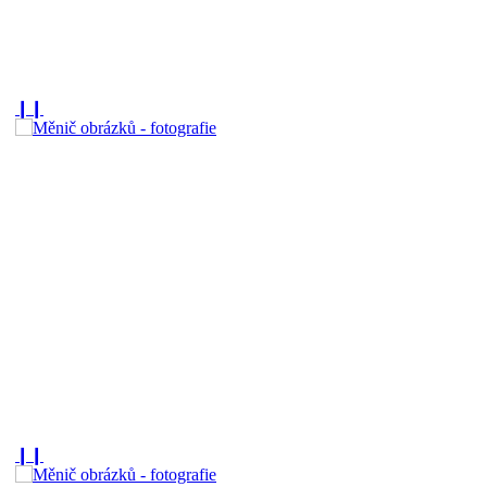
❙❙
❙❙