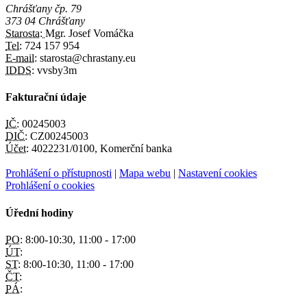
Chrášťany čp. 79
373 04 Chrášťany
Starosta:
Mgr. Josef Vomáčka
Tel:
724 157 954
E-mail:
starosta@chrastany.eu
IDDS:
vvsby3m
Fakturační údaje
IČ:
00245003
DIČ:
CZ00245003
Účet:
4022231/0100, Komerční banka
Prohlášení o přístupnosti
|
Mapa webu
|
Nastavení cookies
Prohlášení o cookies
Úřední hodiny
PO:
8:00-10:30, 11:00 - 17:00
ÚT:
ST:
8:00-10:30, 11:00 - 17:00
ČT:
PÁ: