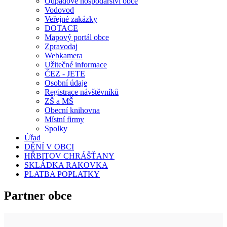
Odpadové hospodářství obce
Vodovod
Veřejné zakázky
DOTACE
Mapový portál obce
Zpravodaj
Webkamera
Užitečné informace
ČEZ - JETE
Osobní údaje
Registrace návštěvníků
ZŠ a MŠ
Obecní knihovna
Místní firmy
Spolky
Úřad
DĚNÍ V OBCI
HŘBITOV CHRÁŠŤANY
SKLÁDKA RAKOVKA
PLATBA POPLATKY
Partner obce