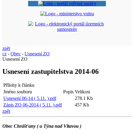
zpět
cz
-
Obec
-
Usnesení ZO
Usnesení ZO
Usnesení zastupitelstva 2014-06
Přílohy k článku
Jméno souboru
Popis
Velikost
Usnesení 06-14 ( 5.11. ).pdf
278.1 Kb
Zápis ZO 06-2014 ( 5.11. ).pdf
457 Kb
zpět
Obec Chrášťany ( u Týna nad Vltavou )