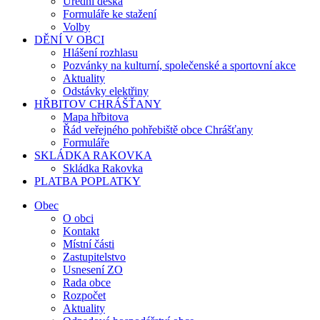
Úřední deska
Formuláře ke stažení
Volby
DĚNÍ V OBCI
Hlášení rozhlasu
Pozvánky na kulturní, společenské a sportovní akce
Aktuality
Odstávky elektřiny
HŘBITOV CHRÁŠŤANY
Mapa hřbitova
Řád veřejného pohřebiště obce Chrášťany
Formuláře
SKLÁDKA RAKOVKA
Skládka Rakovka
PLATBA POPLATKY
Obec
O obci
Kontakt
Místní části
Zastupitelstvo
Usnesení ZO
Rada obce
Rozpočet
Aktuality