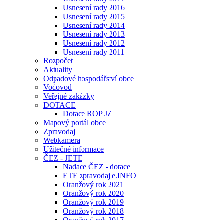
Usnesení rady 2016
Usnesení rady 2015
Usnesení rady 2014
Usnesení rady 2013
Usnesení rady 2012
Usnesení rady 2011
Rozpočet
Aktuality
Odpadové hospodářství obce
Vodovod
Veřejné zakázky
DOTACE
Dotace ROP JZ
Mapový portál obce
Zpravodaj
Webkamera
Užitečné informace
ČEZ - JETE
Nadace ČEZ - dotace
ETE zpravodaj e.INFO
Oranžový rok 2021
Oranžový rok 2020
Oranžový rok 2019
Oranžový rok 2018
Oranžový rok 2017