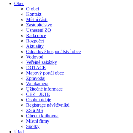
Obec
O obci
Kontakt
Místní části
Zastupitelstvo
Usnesení ZO
Rada obce
Rozpočet
Aktuality
Odpadové hospodářství obce
Vodovod
Veřejné zakázky
DOTACE
Mapový portál obce
Zpravodaj
Webkamera
Užitečné informace
ČEZ - JETE
Osobní údaje
Registrace návštěvníků
ZŠ a MŠ
Obecní knihovna
Místní firmy
Spolky
Úřad