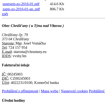
usneseni-zo-2016-01.pdf
414.6 Kb
zapis-zo-2016-01-an..pdf
806.7 Kb
zpět
Obec Chrášťany ( u Týna nad Vltavou )
Chrášťany čp. 79
373 04 Chrášťany
Starosta:
Mgr. Josef Vomáčka
Tel:
724 157 954
E-mail:
starosta@chrastany.eu
IDDS:
vvsby3m
Fakturační údaje
IČ:
00245003
DIČ:
CZ00245003
Účet:
4022231/0100, Komerční banka
Prohlášení o přístupnosti
|
Mapa webu
|
Nastavení cookies
Prohlášení
Úřední hodiny