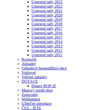
Usnesení rady 2023
Usnesení rady 2022
Usnesení rady 2021
Usnesení rady 2020
Usnesení rady 2019
Usnesení rady 2018
Usnesení rady 2017
Usnesení rady 2016
Usnesení rady 2015
Usnesení rady 2014
Usnesení rady 2013
Usnesení rady 2012
Usnesení rady 2011
Rozpočet
Aktuality
Odpadové hospodářství obce
Vodovod
Veřejné zakázky
DOTACE
Dotace ROP JZ
Mapový portál obce
Zpravodaj
Webkamera
Užitečné informace
ČEZ - JETE