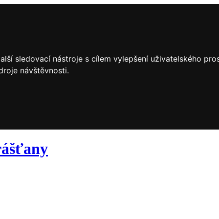
lší sledovací nástroje s cílem vylepšení uživatelského pr
droje návštěvnosti.
ášťany