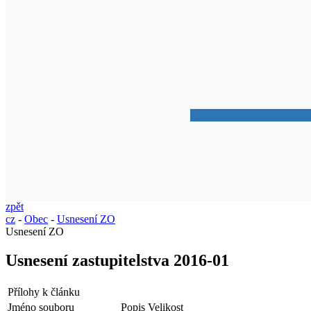
zpět
cz
-
Obec
-
Usnesení ZO
Usnesení ZO
Usnesení zastupitelstva 2016-01
Přílohy k článku
Jméno souboru
Popis
Velikost