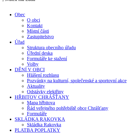
Obec
O obci
Kontakt
Místní části
Zastupitelstvo
Úřad
Struktura obecního úřadu
Úřední deska
Formuláře ke stažení
Volby
DĚNÍ V OBCI
Hlášení rozhlasu
Pozvánky na kulturní, společenské a sportovní akce
Aktuality
Odstávky elektřiny
HŘBITOV CHRÁŠŤANY
Mapa hřbitova
Řád veřejného pohřebiště obce Chrášťany
Formuláře
SKLÁDKA RAKOVKA
Skládka Rakovka
PLATBA POPLATKY