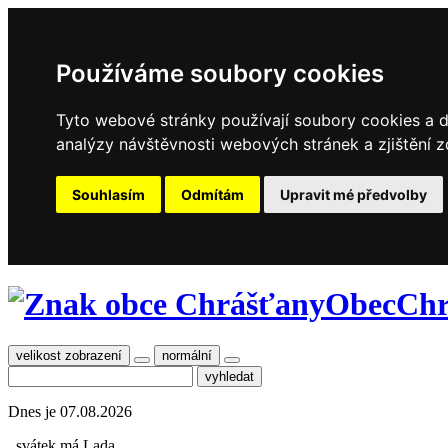
Používáme soubory cookies
Tyto webové stránky používají soubory cookies a da
analýzy návštěvnosti webových stránek a zjištění z
Souhlasím
Odmítám
Upravit mé předvolby
Obec
Chr
velikost zobrazení
normální
Dnes je
07.08.2026
, svátek má
Lada