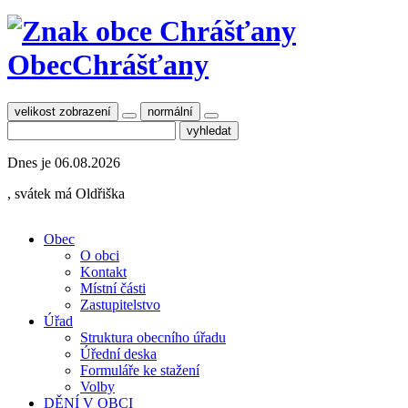
Obec
Chrášťany
velikost zobrazení
normální
Dnes je
06.08.2026
, svátek má
Oldřiška
Obec
O obci
Kontakt
Místní části
Zastupitelstvo
Úřad
Struktura obecního úřadu
Úřední deska
Formuláře ke stažení
Volby
DĚNÍ V OBCI