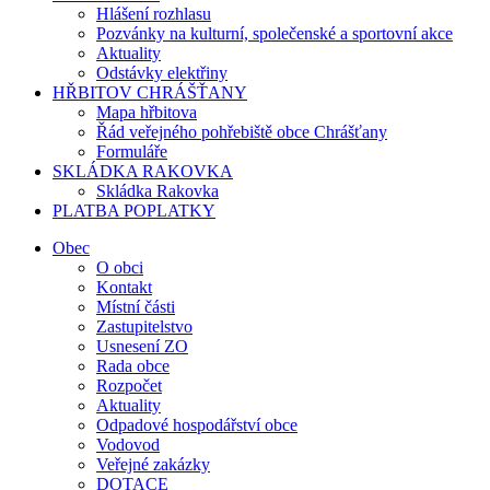
Hlášení rozhlasu
Pozvánky na kulturní, společenské a sportovní akce
Aktuality
Odstávky elektřiny
HŘBITOV CHRÁŠŤANY
Mapa hřbitova
Řád veřejného pohřebiště obce Chrášťany
Formuláře
SKLÁDKA RAKOVKA
Skládka Rakovka
PLATBA POPLATKY
Obec
O obci
Kontakt
Místní části
Zastupitelstvo
Usnesení ZO
Rada obce
Rozpočet
Aktuality
Odpadové hospodářství obce
Vodovod
Veřejné zakázky
DOTACE