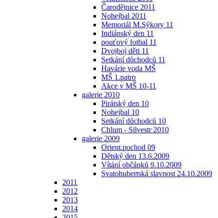
Čarodějnice 2011
Nohejbal 2011
Memoriál M.Sýkory 11
Indiánský den 11
pouťový fotbal 11
Dvojboj děti 11
Setkání důchodců 11
Havárie voda MŠ
MŠ 1.patro
Akce v MŠ 10-11
galerie 2010
Pirátský den 10
Nohejbal 10
Setkání důchodců 10
Chlum - Silvestr 2010
galerie 2009
Orient.pochod 09
Dětský den 13.6.2009
Vítání občánků 9.10.2009
Svatohubertská slavnost 24.10.2009
2011
2012
2013
2014
2015