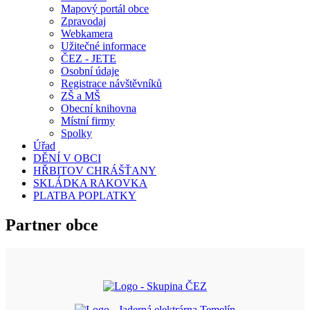
Mapový portál obce
Zpravodaj
Webkamera
Užitečné informace
ČEZ - JETE
Osobní údaje
Registrace návštěvníků
ZŠ a MŠ
Obecní knihovna
Místní firmy
Spolky
Úřad
DĚNÍ V OBCI
HŘBITOV CHRÁŠŤANY
SKLÁDKA RAKOVKA
PLATBA POPLATKY
Partner obce