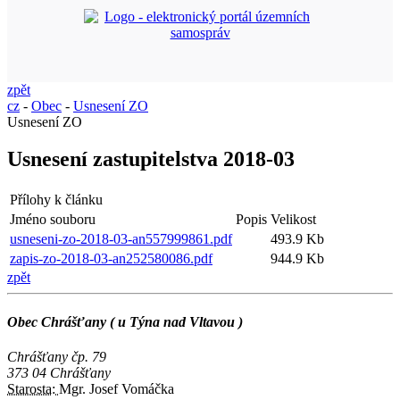
zpět
cz
-
Obec
-
Usnesení ZO
Usnesení ZO
Usnesení zastupitelstva 2018-03
Přílohy k článku
Jméno souboru
Popis
Velikost
usneseni-zo-2018-03-an557999861.pdf
493.9 Kb
zapis-zo-2018-03-an252580086.pdf
944.9 Kb
zpět
Obec Chrášťany ( u Týna nad Vltavou )
Chrášťany čp. 79
373 04 Chrášťany
Starosta:
Mgr. Josef Vomáčka