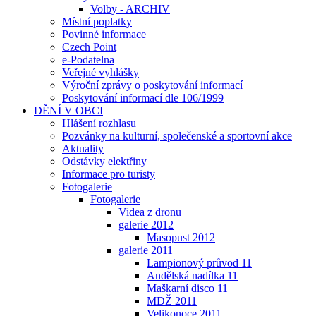
Volby - ARCHIV
Místní poplatky
Povinné informace
Czech Point
e-Podatelna
Veřejné vyhlášky
Výroční zprávy o poskytování informací
Poskytování informací dle 106/1999
DĚNÍ V OBCI
Hlášení rozhlasu
Pozvánky na kulturní, společenské a sportovní akce
Aktuality
Odstávky elektřiny
Informace pro turisty
Fotogalerie
Fotogalerie
Videa z dronu
galerie 2012
Masopust 2012
galerie 2011
Lampionový průvod 11
Andělská nadílka 11
Maškarní disco 11
MDŽ 2011
Velikonoce 2011