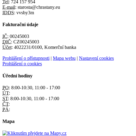
Tel:
724 157 954
E-mail:
starosta@chrastany.eu
IDDS:
vvsby3m
Fakturační údaje
IČ:
00245003
DIČ:
CZ00245003
Účet:
4022231/0100, Komerční banka
Prohlášení o přístupnosti
|
Mapa webu
|
Nastavení cookies
Prohlášení o cookies
Úřední hodiny
PO:
8:00-10:30, 11:00 - 17:00
ÚT:
ST:
8:00-10:30, 11:00 - 17:00
ČT:
PÁ:
Mapa