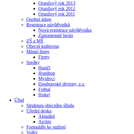
Oranžový rok 2013
Oranžový rok 2012
Oranžový rok 2011
Osobní údaje
Registrace návštěvníků
Nová registrace návštěvníka
Zapomenuté heslo
ZŠ a MŠ
Obecní knihovna
Místní firmy
Firmy
Spolky
Hasiči
Hopihop
Myslivci
Doubravské divizny, z.s.
Fotbal
Hokej
Úřad
Struktura obecního úřadu
Úřední deska
Aktuální
Archiv
Formuláře ke stažení
Volby