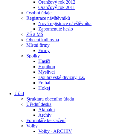
Oranžový rok 2012
Oranžový rok 2011
Osobní údaje
Registrace návštěvníků
Nová registrace návštěvníka
Zapomenuté heslo
ZŠ a MŠ
Obecní knihovna
Místní firmy
Firmy
Spolky
Hasiči
Hopihop
Myslivci
Doubravské divizny, z.s.
Fotbal
Hokej
Úřad
Struktura obecního úřadu
Úřední deska
Aktuální
Archiv
Formuláře ke stažení
Volby
Volby - ARCHIV