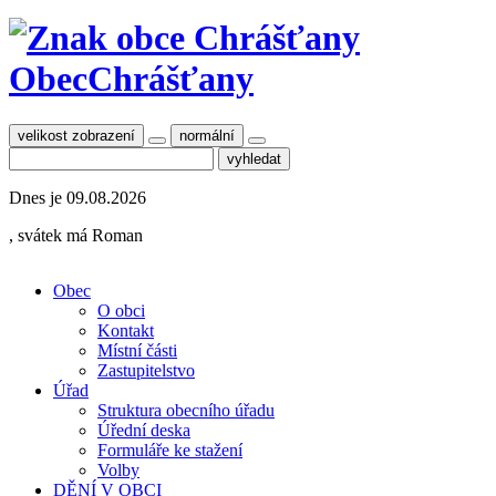
Obec
Chrášťany
velikost zobrazení
normální
Dnes je
09.08.2026
, svátek má
Roman
Obec
O obci
Kontakt
Místní části
Zastupitelstvo
Úřad
Struktura obecního úřadu
Úřední deska
Formuláře ke stažení
Volby
DĚNÍ V OBCI