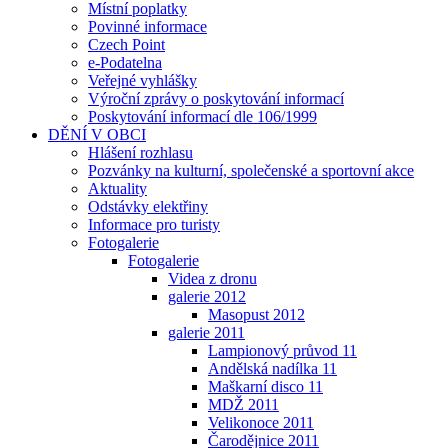
Místní poplatky
Povinné informace
Czech Point
e-Podatelna
Veřejné vyhlášky
Výroční zprávy o poskytování informací
Poskytování informací dle 106/1999
DĚNÍ V OBCI
Hlášení rozhlasu
Pozvánky na kulturní, společenské a sportovní akce
Aktuality
Odstávky elektřiny
Informace pro turisty
Fotogalerie
Fotogalerie
Videa z dronu
galerie 2012
Masopust 2012
galerie 2011
Lampionový průvod 11
Andělská nadílka 11
Maškarní disco 11
MDŽ 2011
Velikonoce 2011
Čarodějnice 2011