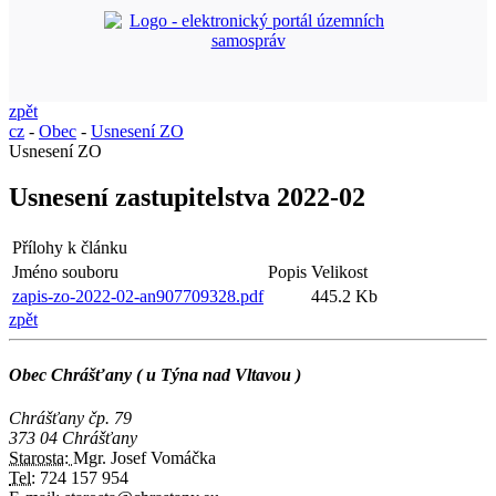
zpět
cz
-
Obec
-
Usnesení ZO
Usnesení ZO
Usnesení zastupitelstva 2022-02
Přílohy k článku
Jméno souboru
Popis
Velikost
zapis-zo-2022-02-an907709328.pdf
445.2 Kb
zpět
Obec Chrášťany ( u Týna nad Vltavou )
Chrášťany čp. 79
373 04 Chrášťany
Starosta:
Mgr. Josef Vomáčka
Tel:
724 157 954