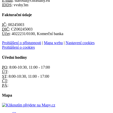
E-mail:
starosta@chrastany.eu
IDDS:
vvsby3m
Fakturační údaje
IČ:
00245003
DIČ:
CZ00245003
Účet:
4022231/0100, Komerční banka
Prohlášení o přístupnosti
|
Mapa webu
|
Nastavení cookies
Prohlášení o cookies
Úřední hodiny
PO:
8:00-10:30, 11:00 - 17:00
ÚT:
ST:
8:00-10:30, 11:00 - 17:00
ČT:
PÁ:
Mapa