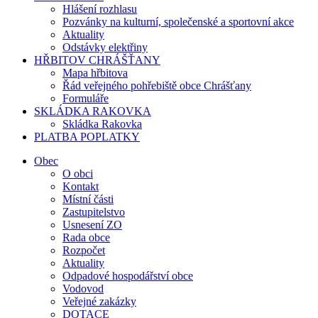
Hlášení rozhlasu
Pozvánky na kulturní, společenské a sportovní akce
Aktuality
Odstávky elektřiny
HŘBITOV CHRÁŠŤANY
Mapa hřbitova
Řád veřejného pohřebiště obce Chrášťany
Formuláře
SKLÁDKA RAKOVKA
Skládka Rakovka
PLATBA POPLATKY
Obec
O obci
Kontakt
Místní části
Zastupitelstvo
Usnesení ZO
Rada obce
Rozpočet
Aktuality
Odpadové hospodářství obce
Vodovod
Veřejné zakázky
DOTACE