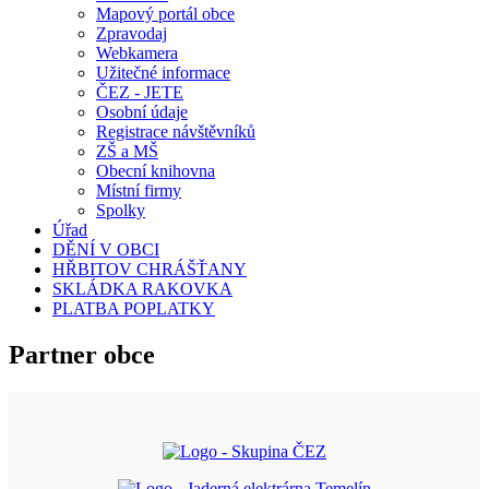
Mapový portál obce
Zpravodaj
Webkamera
Užitečné informace
ČEZ - JETE
Osobní údaje
Registrace návštěvníků
ZŠ a MŠ
Obecní knihovna
Místní firmy
Spolky
Úřad
DĚNÍ V OBCI
HŘBITOV CHRÁŠŤANY
SKLÁDKA RAKOVKA
PLATBA POPLATKY
Partner obce