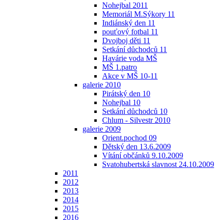
Nohejbal 2011
Memoriál M.Sýkory 11
Indiánský den 11
pouťový fotbal 11
Dvojboj děti 11
Setkání důchodců 11
Havárie voda MŠ
MŠ 1.patro
Akce v MŠ 10-11
galerie 2010
Pirátský den 10
Nohejbal 10
Setkání důchodců 10
Chlum - Silvestr 2010
galerie 2009
Orient.pochod 09
Dětský den 13.6.2009
Vítání občánků 9.10.2009
Svatohubertská slavnost 24.10.2009
2011
2012
2013
2014
2015
2016