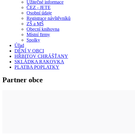
Užitečné informace
ČEZ - JETE
Osobní údaje
Registrace návštěvníků
ZŠ a MŠ
Obecní knihovna
Místní firmy
Spolky
Úřad
DĚNÍ V OBCI
HŘBITOV CHRÁŠŤANY
SKLÁDKA RAKOVKA
PLATBA POPLATKY
Partner obce