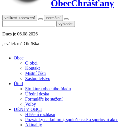
Obec
Chrášťany
velikost zobrazení
normální
Dnes je
06.08.2026
, svátek má
Oldřiška
Obec
O obci
Kontakt
Místní části
Zastupitelstvo
Úřad
Struktura obecního úřadu
Úřední deska
Formuláře ke stažení
Volby
DĚNÍ V OBCI
Hlášení rozhlasu
Pozvánky na kulturní, společenské a sportovní akce
Aktuality