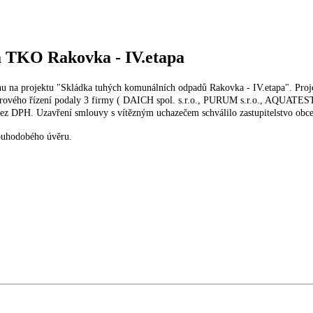
a TKO Rakovka - IV.etapa
ahu na projektu "Skládka tuhých komunálních odpadů Rakovka - IV.etapa". P
ýběrového řízení podaly 3 firmy ( DAICH spol. s.r.o., PURUM s.r.o., AQUATEST
bez DPH. Uzavření smlouvy s vítězným uchazečem schválilo zastupitelstvo obc
louhodobého úvěru.