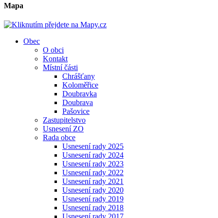
Mapa
Obec
O obci
Kontakt
Místní části
Chrášťany
Koloměřice
Doubravka
Doubrava
Pašovice
Zastupitelstvo
Usnesení ZO
Rada obce
Usnesení rady 2025
Usnesení rady 2024
Usnesení rady 2023
Usnesení rady 2022
Usnesení rady 2021
Usnesení rady 2020
Usnesení rady 2019
Usnesení rady 2018
Usnesení rady 2017