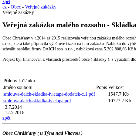
zpět
cz
-
Obec
-
Veřejné zakázky
Veřejné zakázky
Veřejná zakázka malého rozsahu - Skládk
Obec Chrášťany v r.2014 až 2015 realizovala veřejnou zakázku malého rozs
s.r.o., která také připravila výběrové řízení na tuto zakázku. Nabídku do v
schválit nabídku firmy DAICH spo. s r.o., nabídková cena 5.302.808,66 Kč 
Projekt byl financován z vlastních prostředků obce ( skládky ), s využitím d
Přílohy k článku
Jméno souboru
Popis
Velikost
smlouva-daich-skladka-iv.etapa-dodatek-c.1.pdf
1547.7 Kb
smlouva-daich-skladka-iv.etapa.pdf
10727.2 Kb
:
3.7.2014
:
12.5.2016
zpět
Obec Chrášťany ( u Týna nad Vltavou )