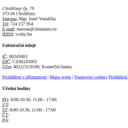
Chrášťany čp. 79
373 04 Chrášťany
Starosta:
Mgr. Josef Vomáčka
Tel:
724 157 954
E-mail:
starosta@chrastany.eu
IDDS:
vvsby3m
Fakturační údaje
IČ:
00245003
DIČ:
CZ00245003
Účet:
4022231/0100, Komerční banka
Prohlášení o přístupnosti
|
Mapa webu
|
Nastavení cookies
Prohlášení
Úřední hodiny
PO:
8:00-10:30, 11:00 - 17:00
ÚT:
ST:
8:00-10:30, 11:00 - 17:00
ČT:
PÁ: