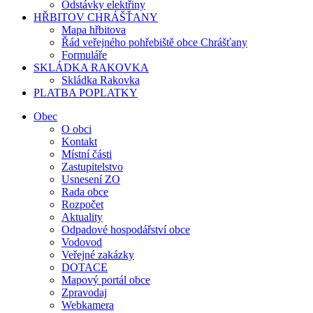
Odstávky elektřiny
HŘBITOV CHRÁŠŤANY
Mapa hřbitova
Řád veřejného pohřebiště obce Chrášťany
Formuláře
SKLÁDKA RAKOVKA
Skládka Rakovka
PLATBA POPLATKY
Obec
O obci
Kontakt
Místní části
Zastupitelstvo
Usnesení ZO
Rada obce
Rozpočet
Aktuality
Odpadové hospodářství obce
Vodovod
Veřejné zakázky
DOTACE
Mapový portál obce
Zpravodaj
Webkamera