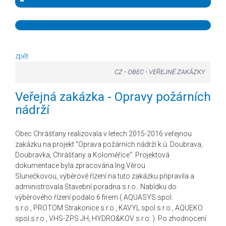
zpět
CZ
-
OBEC
-
VEŘEJNÉ ZAKÁZKY
Veřejná zakázka - Opravy požárních
nádrží
Obec Chrášťany realizovala v letech 2015-2016 veřejnou
zakázku na projekt "Oprava požárních nádrží k.ú. Doubrava,
Doubravka, Chrášťany a Koloměřice". Projektová
dokumentace byla zpracována Ing.Věrou
Slunečkovou, výběrové řízení na tuto zakázku připravila a
administrovala Stavební poradna s.r.o.. Nabídku do
výběrového řízení podalo 6 firem ( AQUASYS spol.
s.r.o., PROTOM Strakonice s.r.o., KAVYL spol.s.r.o., AQUEKO
spol.s.r.o., VHS-ZPS JH, HYDRO&KOV s.r.o. ). Po zhodnocení