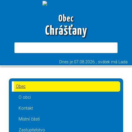
Obec
Chrášťany
Dnes je
07.08.2026
, svátek má
Lada
Obec
O obci
Kontakt
Místní části
Zastupitelstvo