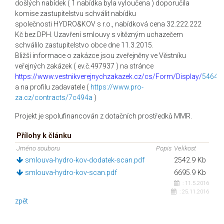
došlých nabídek ( 1 nabídka byla vyloučena ) doporučila
komise zastupitelstvu schválit nabídku
společnosti HYDRO&KOV s r.o., nabídková cena 32.222.222
Kč bez DPH. Uzavření smlouvy s vítězným uchazečem
schválilo zastupitelstvo obce dne 11.3.2015.
Bližší informace o zakázce jsou zveřejněny ve Věstníku
veřejných zakázek ( ev.č.497937 ) na stránce
https://www.vestnikverejnychzakazek.cz/cs/Form/Display/
54647
a na profilu zadavatele (
https://www.pro-
za.cz/contracts/7c494a
)
Projekt je spolufinancován z dotačních prostředků MMR.
Přílohy k článku
Jméno souboru
Popis
Velikost
smlouva-hydro-kov-dodatek-scan.pdf
2542.9 Kb
smlouva-hydro-kov-scan.pdf
6695.9 Kb
:
11.5.2016
:
25.11.2016
zpět