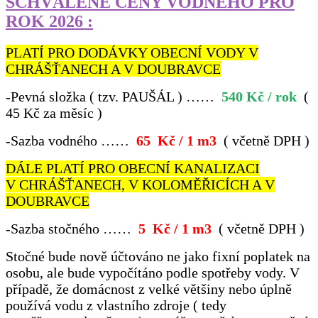
SCHVÁLENÉ CENY VODNÉHO PRO
ROK 2026 :
PLATÍ PRO DODÁVKY OBECNÍ VODY V
CHRÁŠŤANECH A V DOUBRAVCE
-
Pevná složka ( tzv. PAUŠÁL ) ……
540 Kč
/ rok
(
45 Kč za měsíc )
-
Sazba vodného ……
65
Kč / 1 m3
( včetně DPH )
DÁLE PLATÍ PRO OBECNÍ KANALIZACI
V CHRÁŠŤANECH, V KOLOMĚŘICÍCH A V
DOUBRAVCE
-
Sazba stočného ……
5
Kč / 1 m3
( včetně DPH )
Stočné bude nově účtováno ne jako fixní poplatek na
osobu, ale bude vypočítáno podle spotřeby vody. V
případě, že domácnost z velké většiny nebo úplně
používá vodu z vlastního zdroje ( tedy