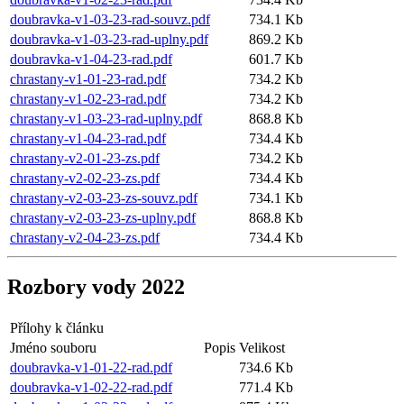
doubravka-v1-03-23-rad-souvz.pdf
734.1 Kb
doubravka-v1-03-23-rad-uplny.pdf
869.2 Kb
doubravka-v1-04-23-rad.pdf
601.7 Kb
chrastany-v1-01-23-rad.pdf
734.2 Kb
chrastany-v1-02-23-rad.pdf
734.2 Kb
chrastany-v1-03-23-rad-uplny.pdf
868.8 Kb
chrastany-v1-04-23-rad.pdf
734.4 Kb
chrastany-v2-01-23-zs.pdf
734.2 Kb
chrastany-v2-02-23-zs.pdf
734.4 Kb
chrastany-v2-03-23-zs-souvz.pdf
734.1 Kb
chrastany-v2-03-23-zs-uplny.pdf
868.8 Kb
chrastany-v2-04-23-zs.pdf
734.4 Kb
Rozbory vody 2022
Přílohy k článku
Jméno souboru
Popis
Velikost
doubravka-v1-01-22-rad.pdf
734.6 Kb
doubravka-v1-02-22-rad.pdf
771.4 Kb