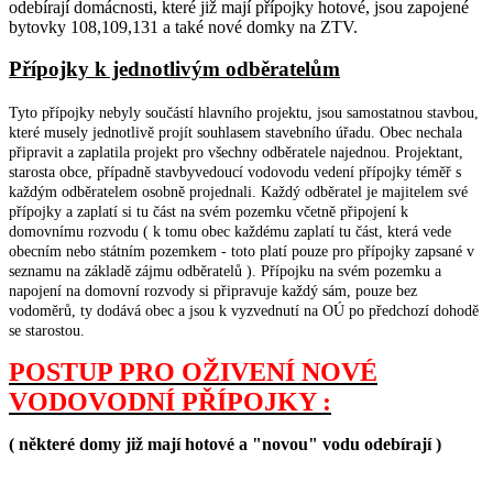
odebírají domácnosti, které již mají přípojky hotové, jsou zapojené
bytovky 108,109,131 a také nové domky na ZTV.
Přípojky k jednotlivým odběratelům
Tyto přípojky nebyly součástí hlavního projektu, jsou samostatnou stavbou,
které musely jednotlivě projít souhlasem stavebního úřadu. Obec nechala
připravit a zaplatila projekt pro všechny odběratele najednou. Projektant,
starosta obce, případně stavbyvedoucí vodovodu vedení přípojky téměř s
každým odběratelem osobně projednali. Každý odběratel je majitelem své
přípojky a zaplatí si tu část na svém pozemku včetně připojení k
domovnímu rozvodu ( k tomu obec každému zaplatí tu část, která vede
obecním nebo státním pozemkem - toto platí pouze pro přípojky zapsané v
seznamu na základě zájmu odběratelů ). Přípojku na svém pozemku a
napojení na domovní rozvody si připravuje každý sám, pouze bez
vodoměrů, ty dodává obec a jsou k vyzvednutí na OÚ po předchozí dohodě
se starostou.
POSTUP PRO OŽIVENÍ NOVÉ
VODOVODNÍ PŘÍPOJKY :
( některé domy již mají hotové a "novou" vodu odebírají )