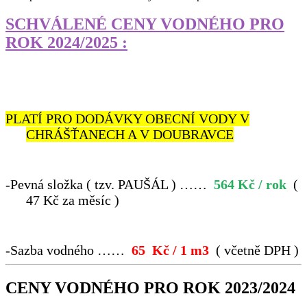
SCHVÁLENÉ CENY VODNÉHO PRO
ROK 2024/2025 :
PLATÍ PRO DODÁVKY OBECNÍ VODY V
CHRÁŠŤANECH A V DOUBRAVCE
-
Pevná složka ( tzv. PAUŠÁL ) ……
564 Kč
/ rok
(
47 Kč za měsíc )
-
Sazba vodného ……
65
Kč / 1 m3
( včetně DPH )
CENY VODNÉHO PRO ROK 2023/2024