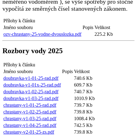
neměřeno vodoměrem ), se výše spotřeby pro stočné
vypočítá ze směrných čísel stanovených zákonem.
Přílohy k článku
Jméno souboru
Popis
Velikost
ozv-chrastany-25-vodne-dvouslozka.pdf
225.2 Kb
Rozbory vody 2025
Přílohy k článku
Jméno souboru
Popis
Velikost
doubravka-v1-01-25-rad.pdf
740.6 Kb
doubravka-v1-01x-25-rad.pdf
609.7 Kb
doubravka-v1-02-25-rad.pdf
740.7 Kb
doubravka-v1-03-25-rad.pdf
1010.9 Kb
chrastany-v1-01-25-rad.pdf
739.7 Kb
chrastany-v1-02-25-rad.pdf
739.8 Kb
chrastany-v1-03-25-rad.pdf
1008.4 Kb
chrastany-v1-04-25-rad.pdf
742.5 Kb
chrastany-v2-01-25-zs.pdf
739.8 Kb