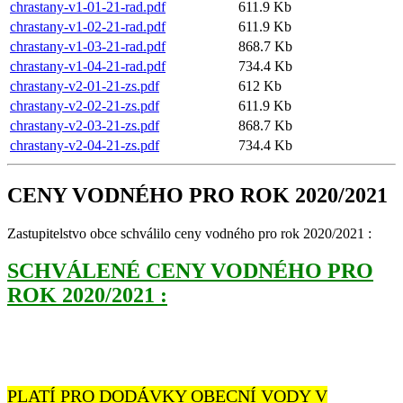
chrastany-v1-01-21-rad.pdf
611.9 Kb
chrastany-v1-02-21-rad.pdf
611.9 Kb
chrastany-v1-03-21-rad.pdf
868.7 Kb
chrastany-v1-04-21-rad.pdf
734.4 Kb
chrastany-v2-01-21-zs.pdf
612 Kb
chrastany-v2-02-21-zs.pdf
611.9 Kb
chrastany-v2-03-21-zs.pdf
868.7 Kb
chrastany-v2-04-21-zs.pdf
734.4 Kb
CENY VODNÉHO PRO ROK 2020/2021
Zastupitelstvo obce schválilo ceny vodného pro rok 2020/2021 :
SCHVÁLENÉ CENY VODNÉHO PRO
ROK 2020/2021 :
PLATÍ PRO DODÁVKY OBECNÍ VODY V