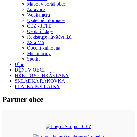
Mapový portál obce
Zpravodaj
Webkamera
Užitečné informace
ČEZ - JETE
Osobní údaje
Registrace návštěvníků
ZŠ a MŠ
Obecní knihovna
Místní firmy
Spolky
Úřad
DĚNÍ V OBCI
HŘBITOV CHRÁŠŤANY
SKLÁDKA RAKOVKA
PLATBA POPLATKY
Partner obce