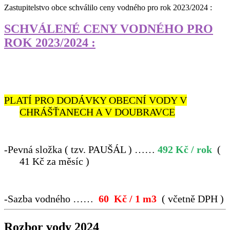
Zastupitelstvo obce schválilo ceny vodného pro rok 2023/2024 :
SCHVÁLENÉ CENY VODNÉHO PRO
ROK 2023/2024 :
PLATÍ PRO DODÁVKY OBECNÍ VODY V
CHRÁŠŤANECH A V DOUBRAVCE
-
Pevná složka ( tzv. PAUŠÁL ) ……
492
Kč
/ rok
(
41 Kč za měsíc )
-
Sazba vodného ……
60
Kč / 1 m3
( včetně DPH )
Rozbor vody 2024