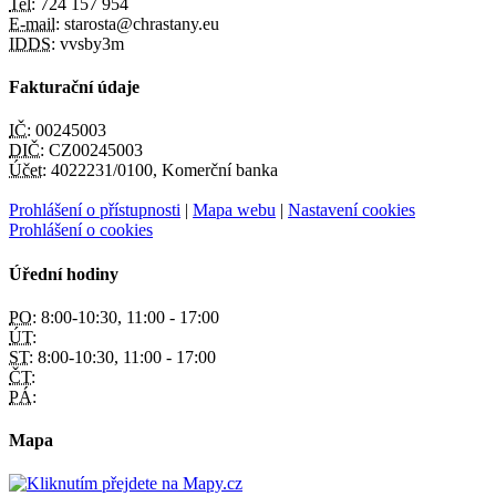
Tel:
724 157 954
E-mail:
starosta@chrastany.eu
IDDS:
vvsby3m
Fakturační údaje
IČ:
00245003
DIČ:
CZ00245003
Účet:
4022231/0100, Komerční banka
Prohlášení o přístupnosti
|
Mapa webu
|
Nastavení cookies
Prohlášení o cookies
Úřední hodiny
PO:
8:00-10:30, 11:00 - 17:00
ÚT:
ST:
8:00-10:30, 11:00 - 17:00
ČT:
PÁ:
Mapa