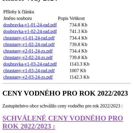
Přílohy k článku
Jméno souboru
Popis
Velikost
doubravka-v1-01-24-rad.pdf
734.8 Kb
doubravka-v1-02-24-rad.pdf
741.3 Kb
chrastany-v1-01-24-rad.pdf
734.4 Kb
chrastany-v1-02-24-rad.pdf
739.8 Kb
chrastany-v2-01-24-zs.pdf
734.4 Kb
chrastany-v2-02-24-zs.pdf
739.8 Kb
doubravka-v1-03-24-rad.pdf
1143.3 Kb
chrastany-v1-03-24-rad.pdf
1007 Kb
chrastany-v2-03-24-zs.pdf
1142.3 Kb
CENY VODNÉHO PRO ROK 2022/2023
Zastupitelstvo obce schválilo ceny vodného pro rok 2022/2023 :
SCHVÁLENÉ CENY VODNÉHO PRO
ROK 2022/2023 :