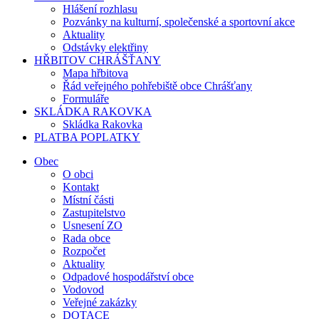
Hlášení rozhlasu
Pozvánky na kulturní, společenské a sportovní akce
Aktuality
Odstávky elektřiny
HŘBITOV CHRÁŠŤANY
Mapa hřbitova
Řád veřejného pohřebiště obce Chrášťany
Formuláře
SKLÁDKA RAKOVKA
Skládka Rakovka
PLATBA POPLATKY
Obec
O obci
Kontakt
Místní části
Zastupitelstvo
Usnesení ZO
Rada obce
Rozpočet
Aktuality
Odpadové hospodářství obce
Vodovod
Veřejné zakázky
DOTACE