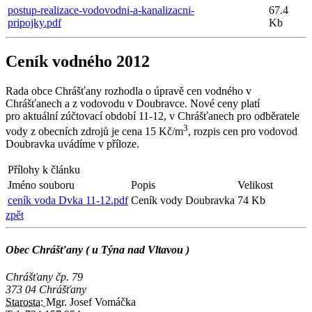
postup-realizace-vodovodni-a-kanalizacni-
67.4
pripojky.pdf
Kb
Ceník vodného 2012
Rada obce Chrášťany rozhodla o úpravě cen vodného v
Chrášťanech a z vodovodu v Doubravce. Nové ceny platí
pro aktuální zúčtovací období 11-12, v Chrášťanech pro odběratele
3
vody z obecních zdrojů je cena 15 Kč/m
, rozpis cen pro vodovod
Doubravka uvádíme v příloze.
Přílohy k článku
Jméno souboru
Popis
Velikost
ceník voda Dvka 11-12.pdf
Ceník vody Doubravka
74 Kb
zpět
Obec Chrášťany ( u Týna nad Vltavou )
Chrášťany čp. 79
373 04 Chrášťany
Starosta:
Mgr. Josef Vomáčka