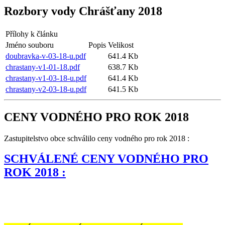
Rozbory vody Chrášťany 2018
Přílohy k článku
Jméno souboru
Popis
Velikost
doubravka-v-03-18-u.pdf
641.4 Kb
chrastany-v1-01-18.pdf
638.7 Kb
chrastany-v1-03-18-u.pdf
641.4 Kb
chrastany-v2-03-18-u.pdf
641.5 Kb
CENY VODNÉHO PRO ROK 2018
Zastupitelstvo obce schválilo ceny vodného pro rok 2018 :
SCHVÁLENÉ CENY VODNÉHO PRO
ROK 2018 :