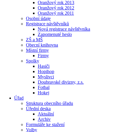
Oranžový rok 2013
Oranžový rok 2012
Oranžový rok 2011
Osobní údaje
Registrace návštěvníků
Nová registrace návštěvníka
Zapomenuté heslo
ZŠ a MŠ
Obecní knihovna
Místní firmy
Firmy
Spolky
Hasiči
Hopihop
Myslivci
Doubravské divizny, z.s.
Fotbal
Hokej
Úřad
Struktura obecního úřadu
Úřední deska
Aktuální
Archiv
Formuláře ke stažení
Volby