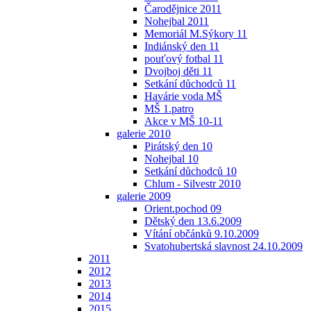
Čarodějnice 2011
Nohejbal 2011
Memoriál M.Sýkory 11
Indiánský den 11
pouťový fotbal 11
Dvojboj děti 11
Setkání důchodců 11
Havárie voda MŠ
MŠ 1.patro
Akce v MŠ 10-11
galerie 2010
Pirátský den 10
Nohejbal 10
Setkání důchodců 10
Chlum - Silvestr 2010
galerie 2009
Orient.pochod 09
Dětský den 13.6.2009
Vítání občánků 9.10.2009
Svatohubertská slavnost 24.10.2009
2011
2012
2013
2014
2015