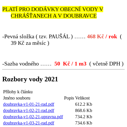
PLATÍ PRO DODÁVKY OBECNÍ VODY V
CHRÁŠŤANECH A V DOUBRAVCE
-
Pevná složka ( tzv. PAUŠÁL ) ……
468
Kč
/ rok
(
39 Kč za měsíc )
-
Sazba vodného ……
50 Kč / 1 m
3
( včetně DPH )
Rozbory vody 2021
Přílohy k článku
Jméno souboru
Popis
Velikost
doubravka-v1-01-21-rad.pdf
612.2 Kb
doubravka-v1-02-21-rad.pdf
868.6 Kb
doubravka-v1-02-21-upravna.pdf
734.2 Kb
doubravka-v1-03-21-rad.pdf
734.6 Kb