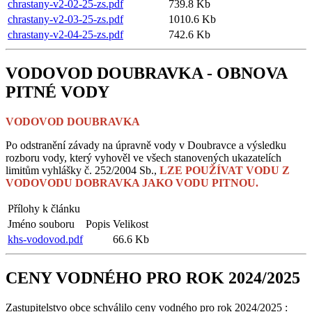
chrastany-v2-02-25-zs.pdf
739.8 Kb
chrastany-v2-03-25-zs.pdf
1010.6 Kb
chrastany-v2-04-25-zs.pdf
742.6 Kb
VODOVOD DOUBRAVKA - OBNOVA
PITNÉ VODY
VODOVOD DOUBRAVKA
Po odstranění závady na úpravně vody v Doubravce a výsledku
rozboru vody, který vyhověl ve všech stanovených ukazatelích
limitům vyhlášky č. 252/2004 Sb.,
LZE POUŽÍVAT VODU Z
VODOVODU DOBRAVKA JAKO VODU PITNOU.
Přílohy k článku
Jméno souboru
Popis
Velikost
khs-vodovod.pdf
66.6 Kb
CENY VODNÉHO PRO ROK 2024/2025
Zastupitelstvo obce schválilo ceny vodného pro rok 2024/2025 :