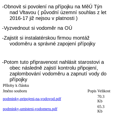
-O
bnovit si povolení na přípojku na MěÚ Týn
nad Vltavou ( původní územní souhlas z let
2016-17 již nejsou v platnosti )
-
Vyzvednout si vodoměr na OÚ
-
Zajistit si instalatérskou firmou montáž
vodoměru a správné zapojení přípojky
-
Potom tuto připravenost nahlásit starostovi a
obec následně zajistí kontrolu připojení,
zaplombování vodoměru a zapnutí vody do
přípojky
Přílohy k článku
Jméno souboru
Popis
Velikost
70.3
podminky-pripojeni-na-vodovod.pdf
Kb
65.3
podminky-umisteni-vodomeru.pdf
Kb