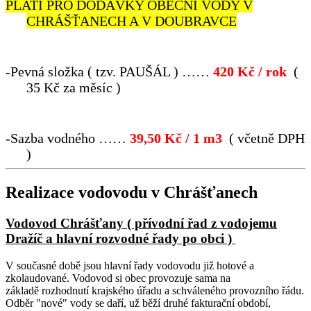
PLATÍ PRO DODÁVKY OBECNÍ VODY V
CHRÁŠŤANECH A V DOUBRAVCE
-
Pevná složka ( tzv. PAUŠÁL ) ……
420 Kč / rok
(
35 Kč za měsíc )
-
Sazba vodného ……
39,50 Kč / 1 m
3
( včetně DPH
)
Realizace vodovodu v Chrášťanech
Vodovod Chrášťany ( přívodní řad z vodojemu
Dražíč a hlavní rozvodné řady po obci )
V současné době jsou hlavní řady vodovodu již hotové a
zkolaudované. Vodovod si obec provozuje sama na
základě rozhodnutí krajského úřadu a schváleného provozního řádu.
Odběr "nové" vody se daří, už běží druhé fakturační období,