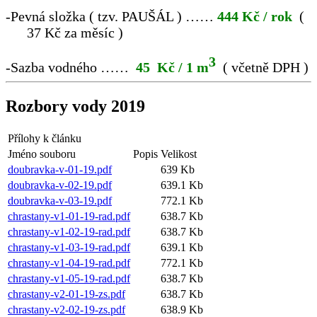
-
Pevná složka ( tzv. PAUŠÁL ) ……
444 Kč / rok
(
37 Kč za měsíc )
3
-
Sazba vodného ……
45 Kč / 1 m
( včetně DPH )
Rozbory vody 2019
Přílohy k článku
Jméno souboru
Popis
Velikost
doubravka-v-01-19.pdf
639 Kb
doubravka-v-02-19.pdf
639.1 Kb
doubravka-v-03-19.pdf
772.1 Kb
chrastany-v1-01-19-rad.pdf
638.7 Kb
chrastany-v1-02-19-rad.pdf
638.7 Kb
chrastany-v1-03-19-rad.pdf
639.1 Kb
chrastany-v1-04-19-rad.pdf
772.1 Kb
chrastany-v1-05-19-rad.pdf
638.7 Kb
chrastany-v2-01-19-zs.pdf
638.7 Kb
chrastany-v2-02-19-zs.pdf
638.9 Kb