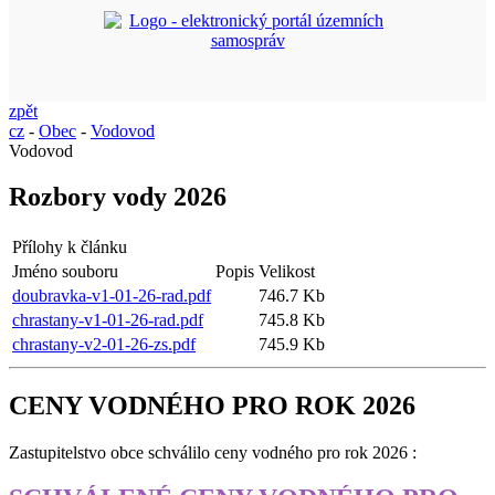
zpět
cz
-
Obec
-
Vodovod
Vodovod
Rozbory vody 2026
Přílohy k článku
Jméno souboru
Popis
Velikost
doubravka-v1-01-26-rad.pdf
746.7 Kb
chrastany-v1-01-26-rad.pdf
745.8 Kb
chrastany-v2-01-26-zs.pdf
745.9 Kb
CENY VODNÉHO PRO ROK 2026
Zastupitelstvo obce schválilo ceny vodného pro rok 2026 :