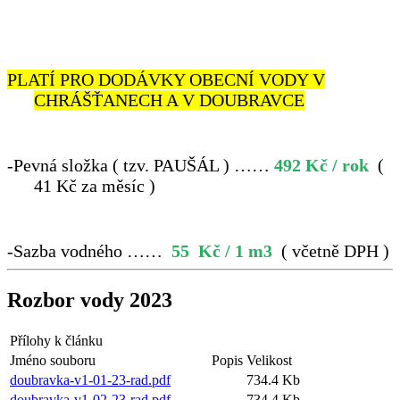
PLATÍ PRO DODÁVKY OBECNÍ VODY V
CHRÁŠŤANECH A V DOUBRAVCE
-
Pevná složka ( tzv. PAUŠÁL ) ……
492
Kč
/ rok
(
41 Kč za měsíc )
-
Sazba vodného ……
55 Kč / 1 m
3
( včetně DPH )
Rozbor vody 2023
Přílohy k článku
Jméno souboru
Popis
Velikost
doubravka-v1-01-23-rad.pdf
734.4 Kb
doubravka-v1-02-23-rad.pdf
734.4 Kb