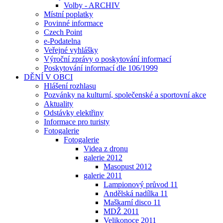
Volby - ARCHIV
Místní poplatky
Povinné informace
Czech Point
e-Podatelna
Veřejné vyhlášky
Výroční zprávy o poskytování informací
Poskytování informací dle 106/1999
DĚNÍ V OBCI
Hlášení rozhlasu
Pozvánky na kulturní, společenské a sportovní akce
Aktuality
Odstávky elektřiny
Informace pro turisty
Fotogalerie
Fotogalerie
Videa z dronu
galerie 2012
Masopust 2012
galerie 2011
Lampionový průvod 11
Andělská nadílka 11
Maškarní disco 11
MDŽ 2011
Velikonoce 2011