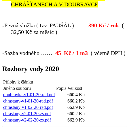
CHRÁŠŤANECH A V DOUBRAVCE
-
Pevná složka ( tzv. PAUŠÁL ) ……
390 Kč / rok
(
32,50 Kč za měsíc )
-
Sazba vodného ……
45 Kč / 1 m
3
( včetně DPH )
Rozbory vody 2020
Přílohy k článku
Jméno souboru
Popis
Velikost
doubravka-v1-01-20-rad.pdf
660.4 Kb
chrastany-v1-01-20-rad.pdf
660.2 Kb
chrastany-v1-02-20-rad.pdf
662.9 Kb
chrastany-v2-01-20-zs.pdf
660.2 Kb
chrastany-v2-02-20-zs.pdf
662.9 Kb