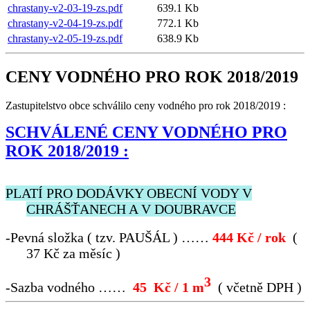
chrastany-v2-03-19-zs.pdf
639.1 Kb
chrastany-v2-04-19-zs.pdf
772.1 Kb
chrastany-v2-05-19-zs.pdf
638.9 Kb
CENY VODNÉHO PRO ROK 2018/2019
Zastupitelstvo obce schválilo ceny vodného pro rok 2018/2019 :
SCHVÁLENÉ CENY VODNÉHO PRO
ROK 2018/2019 :
PLATÍ PRO DODÁVKY OBECNÍ VODY V
CHRÁŠŤANECH A V DOUBRAVCE
-
Pevná složka ( tzv. PAUŠÁL ) ……
444 Kč / rok
(
37 Kč za měsíc )
3
-
Sazba vodného ……
45 Kč / 1 m
( včetně DPH )