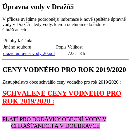
Úpravna vody v Dražíči
V příloze uvádíme podrobnější informace k nově spuštěné úpravně
vody v Dražíči - tedy vody, kterou odebíráme do řádu v
Chrášťanech.
Přílohy k článku
Jméno souboru
Popis
Velikost
drazic-upravna-vody-20.pdf
723.1 Kb
CENY VODNÉHO PRO ROK 2019/2020
Zastupitelstvo obce schválilo ceny vodného pro rok 2019/2020 :
SCHVÁLENÉ CENY VODNÉHO PRO
ROK 2019/2020 :
PLATÍ PRO DODÁVKY OBECNÍ VODY V
CHRÁŠŤANECH A V DOUBRAVCE