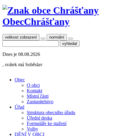
Obec
Chrášťany
velikost zobrazení
normální
Dnes je
08.08.2026
, svátek má
Soběslav
Obec
O obci
Kontakt
Místní části
Zastupitelstvo
Úřad
Struktura obecního úřadu
Úřední deska
Formuláře ke stažení
Volby
DĚNÍ V OBCI