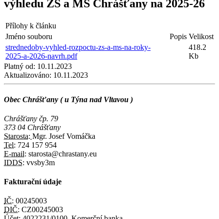
výhledu ZŠ a MŠ Chrášťany na 2025-26
Přílohy k článku
Jméno souboru
Popis
Velikost
strednedoby-vyhled-rozpoctu-zs-a-ms-na-roky-
418.2
2025-a-2026-navrh.pdf
Kb
Platný od:
10.11.2023
Aktualizováno:
10.11.2023
Obec Chrášťany ( u Týna nad Vltavou )
Chrášťany čp. 79
373 04 Chrášťany
Starosta:
Mgr. Josef Vomáčka
Tel:
724 157 954
E-mail:
starosta@chrastany.eu
IDDS:
vvsby3m
Fakturační údaje
IČ:
00245003
DIČ:
CZ00245003
Účet:
4022231/0100, Komerční banka