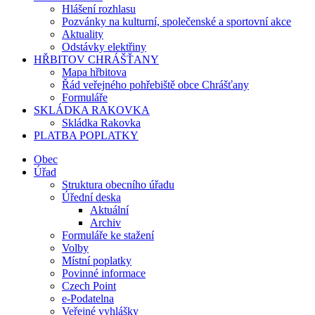
Hlášení rozhlasu
Pozvánky na kulturní, společenské a sportovní akce
Aktuality
Odstávky elektřiny
HŘBITOV CHRÁŠŤANY
Mapa hřbitova
Řád veřejného pohřebiště obce Chrášťany
Formuláře
SKLÁDKA RAKOVKA
Skládka Rakovka
PLATBA POPLATKY
Obec
Úřad
Struktura obecního úřadu
Úřední deska
Aktuální
Archiv
Formuláře ke stažení
Volby
Místní poplatky
Povinné informace
Czech Point
e-Podatelna
Veřejné vyhlášky