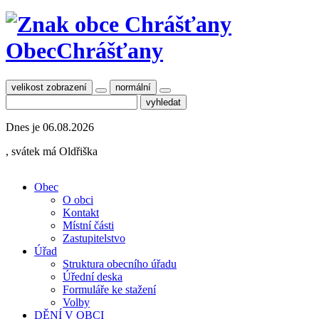
Obec
Chrášťany
velikost zobrazení
normální
Dnes je
06.08.2026
, svátek má
Oldřiška
Obec
O obci
Kontakt
Místní části
Zastupitelstvo
Úřad
Struktura obecního úřadu
Úřední deska
Formuláře ke stažení
Volby
DĚNÍ V OBCI