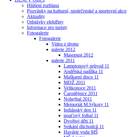
Hlášení rozhlasu
Pozvánky na kulturní, společenské a sportovní akce
Aktuality
Odstávky elektřiny
Informace pro turisty
Fotogalerie
Fotogalerie
Videa z dronu
galerie 2012
Masopust 2012
galerie 2011
Lampionový průvod 11
Andělská nadílka 11
Maškarní disco 11
MDŽ 2011
Velikonoce 2011
Čarodějnice 2011
Nohejbal 2011
Memoriál M.Sýkory 11
Indiánský den 11
pouťový fotbal 11
Dvojboj děti 11
Setkání důchodců 11
Havárie voda MŠ