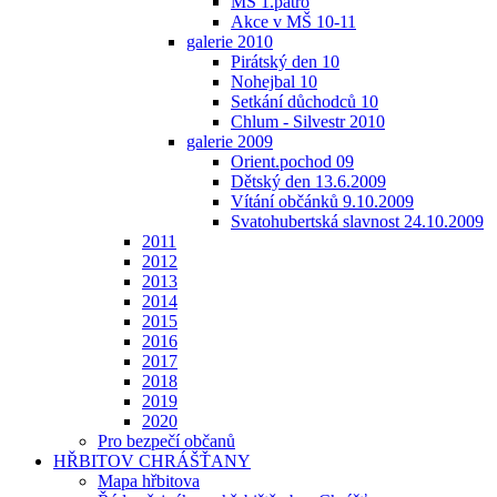
MŠ 1.patro
Akce v MŠ 10-11
galerie 2010
Pirátský den 10
Nohejbal 10
Setkání důchodců 10
Chlum - Silvestr 2010
galerie 2009
Orient.pochod 09
Dětský den 13.6.2009
Vítání občánků 9.10.2009
Svatohubertská slavnost 24.10.2009
2011
2012
2013
2014
2015
2016
2017
2018
2019
2020
Pro bezpečí občanů
HŘBITOV CHRÁŠŤANY
Mapa hřbitova