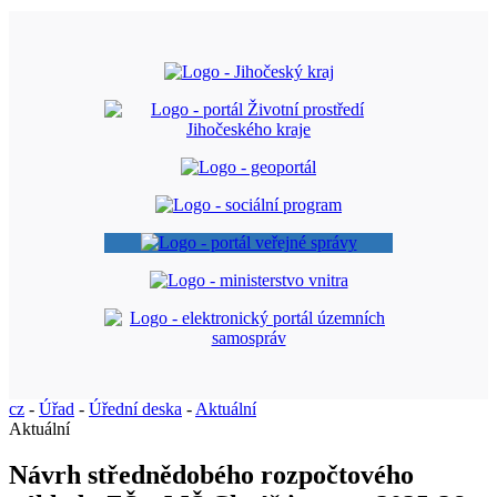
cz
-
Úřad
-
Úřední deska
-
Aktuální
Aktuální
Návrh střednědobého rozpočtového