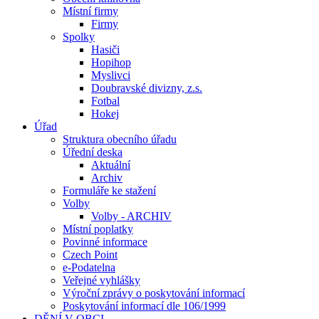
Místní firmy
Firmy
Spolky
Hasiči
Hopihop
Myslivci
Doubravské divizny, z.s.
Fotbal
Hokej
Úřad
Struktura obecního úřadu
Úřední deska
Aktuální
Archiv
Formuláře ke stažení
Volby
Volby - ARCHIV
Místní poplatky
Povinné informace
Czech Point
e-Podatelna
Veřejné vyhlášky
Výroční zprávy o poskytování informací
Poskytování informací dle 106/1999
DĚNÍ V OBCI