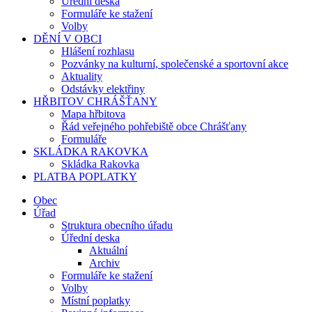
Úřední deska
Formuláře ke stažení
Volby
DĚNÍ V OBCI
Hlášení rozhlasu
Pozvánky na kulturní, společenské a sportovní akce
Aktuality
Odstávky elektřiny
HŘBITOV CHRÁŠŤANY
Mapa hřbitova
Řád veřejného pohřebiště obce Chrášťany
Formuláře
SKLÁDKA RAKOVKA
Skládka Rakovka
PLATBA POPLATKY
Obec
Úřad
Struktura obecního úřadu
Úřední deska
Aktuální
Archiv
Formuláře ke stažení
Volby
Místní poplatky