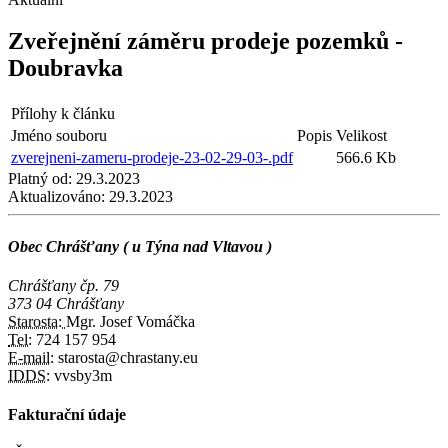
Zveřejnění záměru prodeje pozemků -
Doubravka
Přílohy k článku
Jméno souboru
Popis
Velikost
zverejneni-zameru-prodeje-23-02-29-03-.pdf
566.6 Kb
Platný od:
29.3.2023
Aktualizováno:
29.3.2023
Obec Chrášťany ( u Týna nad Vltavou )
Chrášťany čp. 79
373 04 Chrášťany
Starosta:
Mgr. Josef Vomáčka
Tel:
724 157 954
E-mail:
starosta@chrastany.eu
IDDS:
vvsby3m
Fakturační údaje