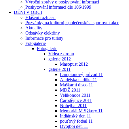
Výroční zprávy o poskytování informací
Poskytování informací dle 106/1999
DĚNÍ V OBCI
Hlášení rozhlasu
Pozvánky na kulturní, společenské a sportovní akce
Aktuality
Odstávky elektřiny
Informace pro turisty
Fotogalerie
Fotogalerie
Videa z dronu
galerie 2012
Masopust 2012
galerie 2011
Lampionový průvod 11
Andělská nadílka 11
Maškarní disco 11
MDŽ 2011
Velikonoce 2011
Čarodějnice 2011
Nohejbal 2011
Memoriál M.Sýkory 11
Indiánský den 11
pouťový fotbal 11
Dvojboj děti 11