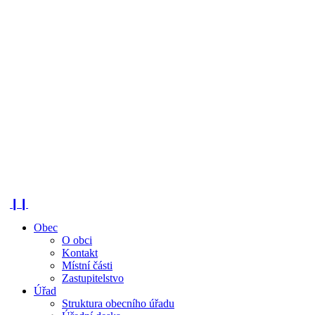
❙❙
Obec
O obci
Kontakt
Místní části
Zastupitelstvo
Úřad
Struktura obecního úřadu