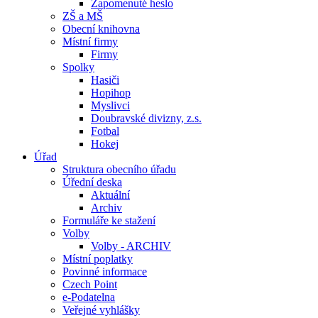
Zapomenuté heslo
ZŠ a MŠ
Obecní knihovna
Místní firmy
Firmy
Spolky
Hasiči
Hopihop
Myslivci
Doubravské divizny, z.s.
Fotbal
Hokej
Úřad
Struktura obecního úřadu
Úřední deska
Aktuální
Archiv
Formuláře ke stažení
Volby
Volby - ARCHIV
Místní poplatky
Povinné informace
Czech Point
e-Podatelna
Veřejné vyhlášky