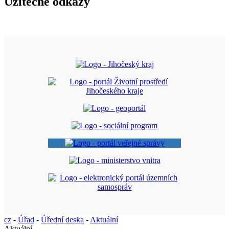
Užitečné odkazy
cz
-
Úřad
-
Úřední deska
-
Aktuální
Aktuální