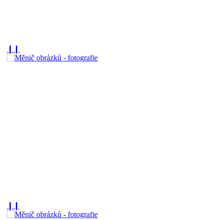
❙❙
❙❙