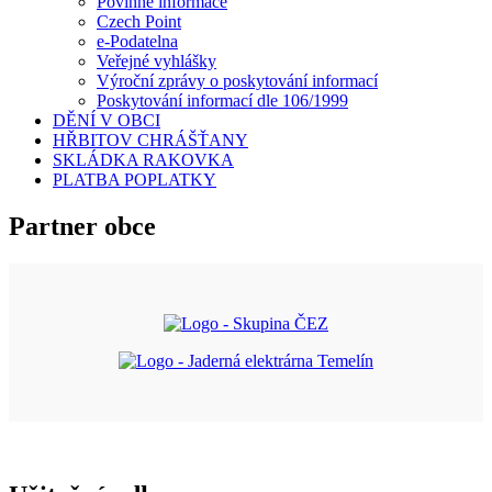
Povinné informace
Czech Point
e-Podatelna
Veřejné vyhlášky
Výroční zprávy o poskytování informací
Poskytování informací dle 106/1999
DĚNÍ V OBCI
HŘBITOV CHRÁŠŤANY
SKLÁDKA RAKOVKA
PLATBA POPLATKY
Partner obce