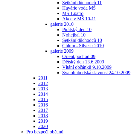
Setkání důchodců 11
Havárie voda MŠ
MŠ 1.patro
Akce v MŠ 10-11
galerie 2010
Pirátský den 10
Nohejbal 10
Setkání důchodců 10
Chlum - Silvestr 2010
galerie 2009
Orient.pochod 09
Dětský den 13.6.2009
Vítání občánků 9.10.2009
Svatohubertská slavnost 24.10.2009
2011
2012
2013
2014
2015
2016
2017
2018
2019
2020
Pro bezpečí občanů