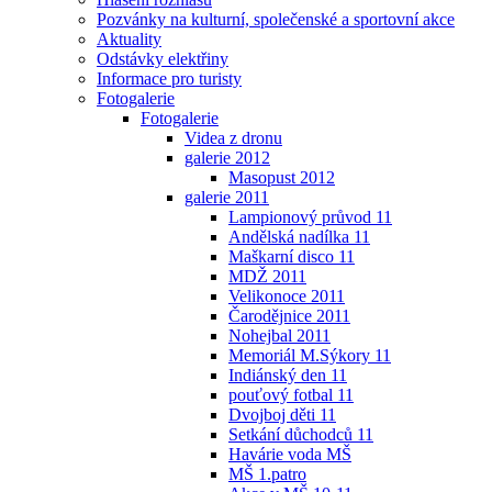
Pozvánky na kulturní, společenské a sportovní akce
Aktuality
Odstávky elektřiny
Informace pro turisty
Fotogalerie
Fotogalerie
Videa z dronu
galerie 2012
Masopust 2012
galerie 2011
Lampionový průvod 11
Andělská nadílka 11
Maškarní disco 11
MDŽ 2011
Velikonoce 2011
Čarodějnice 2011
Nohejbal 2011
Memoriál M.Sýkory 11
Indiánský den 11
pouťový fotbal 11
Dvojboj děti 11
Setkání důchodců 11
Havárie voda MŠ
MŠ 1.patro