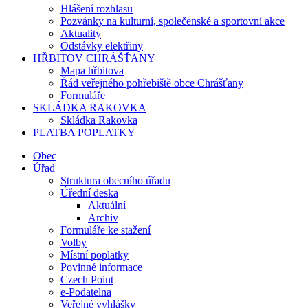
Hlášení rozhlasu
Pozvánky na kulturní, společenské a sportovní akce
Aktuality
Odstávky elektřiny
HŘBITOV CHRÁŠŤANY
Mapa hřbitova
Řád veřejného pohřebiště obce Chrášťany
Formuláře
SKLÁDKA RAKOVKA
Skládka Rakovka
PLATBA POPLATKY
Obec
Úřad
Struktura obecního úřadu
Úřední deska
Aktuální
Archiv
Formuláře ke stažení
Volby
Místní poplatky
Povinné informace
Czech Point
e-Podatelna
Veřejné vyhlášky