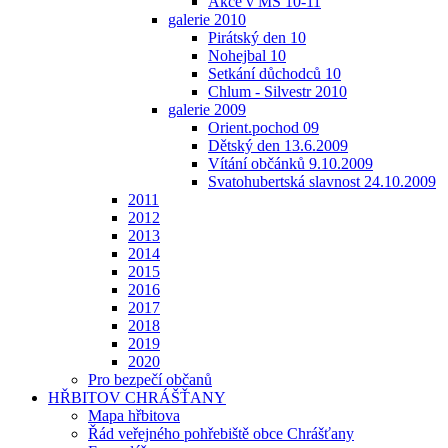
Akce v MŠ 10-11
galerie 2010
Pirátský den 10
Nohejbal 10
Setkání důchodců 10
Chlum - Silvestr 2010
galerie 2009
Orient.pochod 09
Dětský den 13.6.2009
Vítání občánků 9.10.2009
Svatohubertská slavnost 24.10.2009
2011
2012
2013
2014
2015
2016
2017
2018
2019
2020
Pro bezpečí občanů
HŘBITOV CHRÁŠŤANY
Mapa hřbitova
Řád veřejného pohřebiště obce Chrášťany