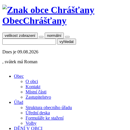
Obec
Chrášťany
velikost zobrazení
normální
Dnes je
09.08.2026
, svátek má
Roman
Obec
O obci
Kontakt
Místní části
Zastupitelstvo
Úřad
Struktura obecního úřadu
Úřední deska
Formuláře ke stažení
Volby
DĚNÍ V OBCI