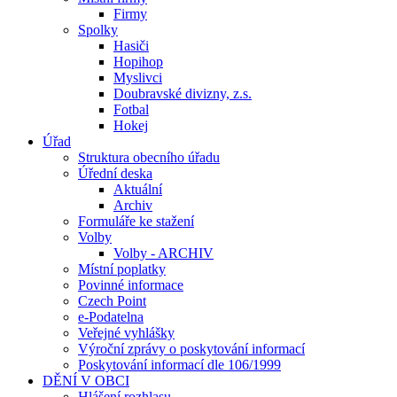
Firmy
Spolky
Hasiči
Hopihop
Myslivci
Doubravské divizny, z.s.
Fotbal
Hokej
Úřad
Struktura obecního úřadu
Úřední deska
Aktuální
Archiv
Formuláře ke stažení
Volby
Volby - ARCHIV
Místní poplatky
Povinné informace
Czech Point
e-Podatelna
Veřejné vyhlášky
Výroční zprávy o poskytování informací
Poskytování informací dle 106/1999
DĚNÍ V OBCI
Hlášení rozhlasu