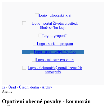
cz
-
Úřad
-
Úřední deska
-
Archiv
Archiv
Opatření obecné povahy - kormorán