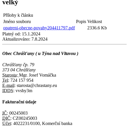
velký
Přílohy k článku
Jméno souboru
Popis
Velikost
opatreni-obecne-povahy204411797.pdf
2336.6 Kb
Platný od:
15.1.2024
Aktualizováno:
7.8.2024
Obec Chrášťany ( u Týna nad Vltavou )
Chrášťany čp. 79
373 04 Chrášťany
Starosta:
Mgr. Josef Vomáčka
Tel:
724 157 954
E-mail:
starosta@chrastany.eu
IDDS:
vvsby3m
Fakturační údaje
IČ:
00245003
DIČ:
CZ00245003
Účet:
4022231/0100, Komerční banka