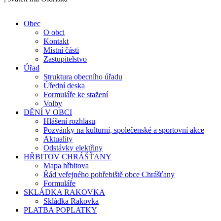
Obec
O obci
Kontakt
Místní části
Zastupitelstvo
Úřad
Struktura obecního úřadu
Úřední deska
Formuláře ke stažení
Volby
DĚNÍ V OBCI
Hlášení rozhlasu
Pozvánky na kulturní, společenské a sportovní akce
Aktuality
Odstávky elektřiny
HŘBITOV CHRÁŠŤANY
Mapa hřbitova
Řád veřejného pohřebiště obce Chrášťany
Formuláře
SKLÁDKA RAKOVKA
Skládka Rakovka
PLATBA POPLATKY