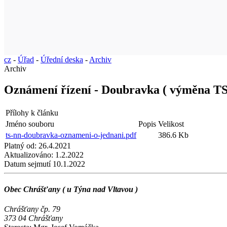
cz
-
Úřad
-
Úřední deska
-
Archiv
Archiv
Oznámení řízení - Doubravka ( výměna TS
Přílohy k článku
Jméno souboru
Popis
Velikost
ts-nn-doubravka-oznameni-o-jednani.pdf
386.6 Kb
Platný od:
26.4.2021
Aktualizováno:
1.2.2022
Datum sejmutí
10.1.2022
Obec Chrášťany ( u Týna nad Vltavou )
Chrášťany čp. 79
373 04 Chrášťany