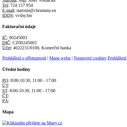
Starosta:
Mgr. Josef Vomáčka
Tel:
724 157 954
E-mail:
starosta@chrastany.eu
IDDS:
vvsby3m
Fakturační údaje
IČ:
00245003
DIČ:
CZ00245003
Účet:
4022231/0100, Komerční banka
Prohlášení o přístupnosti
|
Mapa webu
|
Nastavení cookies
Prohlášení
Úřední hodiny
PO:
8:00-10:30, 11:00 - 17:00
ÚT:
ST:
8:00-10:30, 11:00 - 17:00
ČT:
PÁ:
Mapa