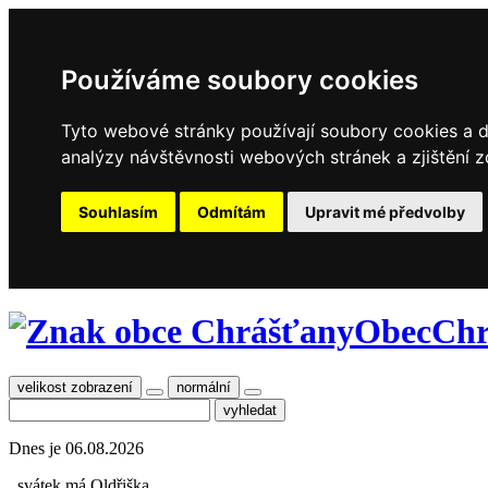
Používáme soubory cookies
Tyto webové stránky používají soubory cookies a da
analýzy návštěvnosti webových stránek a zjištění z
Souhlasím
Odmítám
Upravit mé předvolby
Obec
Chr
velikost zobrazení
normální
Dnes je
06.08.2026
, svátek má
Oldřiška