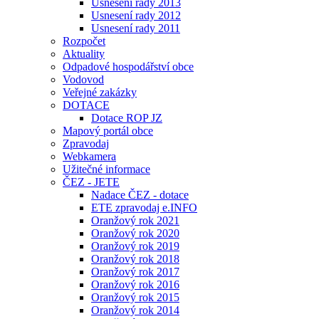
Usnesení rady 2013
Usnesení rady 2012
Usnesení rady 2011
Rozpočet
Aktuality
Odpadové hospodářství obce
Vodovod
Veřejné zakázky
DOTACE
Dotace ROP JZ
Mapový portál obce
Zpravodaj
Webkamera
Užitečné informace
ČEZ - JETE
Nadace ČEZ - dotace
ETE zpravodaj e.INFO
Oranžový rok 2021
Oranžový rok 2020
Oranžový rok 2019
Oranžový rok 2018
Oranžový rok 2017
Oranžový rok 2016
Oranžový rok 2015
Oranžový rok 2014