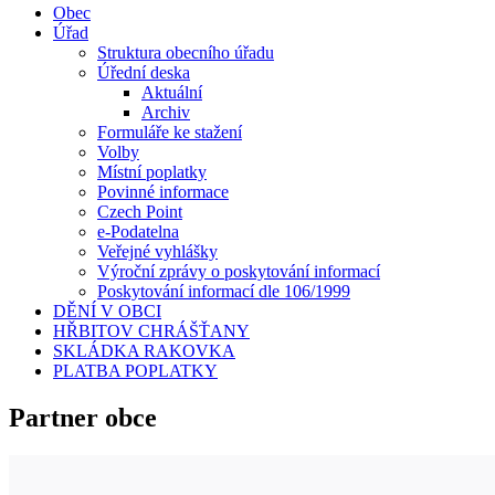
Obec
Úřad
Struktura obecního úřadu
Úřední deska
Aktuální
Archiv
Formuláře ke stažení
Volby
Místní poplatky
Povinné informace
Czech Point
e-Podatelna
Veřejné vyhlášky
Výroční zprávy o poskytování informací
Poskytování informací dle 106/1999
DĚNÍ V OBCI
HŘBITOV CHRÁŠŤANY
SKLÁDKA RAKOVKA
PLATBA POPLATKY
Partner obce