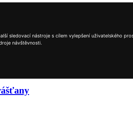
lší sledovací nástroje s cílem vylepšení uživatelského pr
droje návštěvnosti.
ášťany