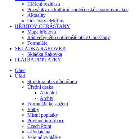
Hlášení rozhlasu
Pozvánky na kulturní, společenské a sportovní akce
Aktuality
Odstávky elektřiny
HŘBITOV CHRÁŠŤANY
Mapa hřbitova
Řád veřejného pohřebiště obce Chrášťany
Formuláře
SKLÁDKA RAKOVKA
Skládka Rakovka
PLATBA POPLATKY
Obec
Úřad
Struktura obecního úřadu
Úřední deska
Aktuální
Archiv
Formuláře ke stažení
Volby
Místní poplatky
Povinné informace
Czech Point
e-Podatelna
Veřejné vyhlášky