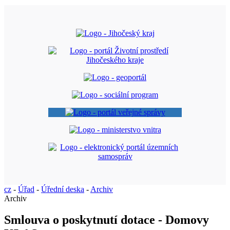
cz
-
Úřad
-
Úřední deska
-
Archiv
Archiv
Smlouva o poskytnutí dotace - Domovy