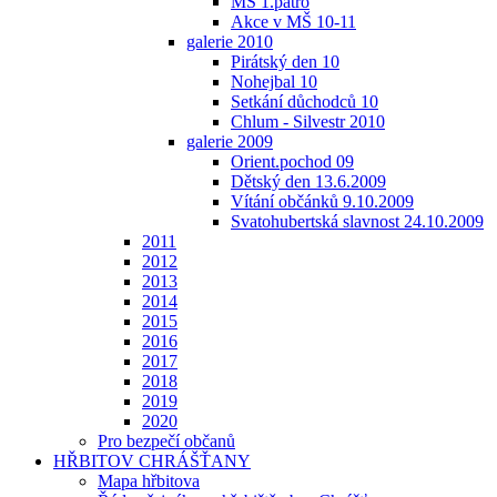
MŠ 1.patro
Akce v MŠ 10-11
galerie 2010
Pirátský den 10
Nohejbal 10
Setkání důchodců 10
Chlum - Silvestr 2010
galerie 2009
Orient.pochod 09
Dětský den 13.6.2009
Vítání občánků 9.10.2009
Svatohubertská slavnost 24.10.2009
2011
2012
2013
2014
2015
2016
2017
2018
2019
2020
Pro bezpečí občanů
HŘBITOV CHRÁŠŤANY
Mapa hřbitova