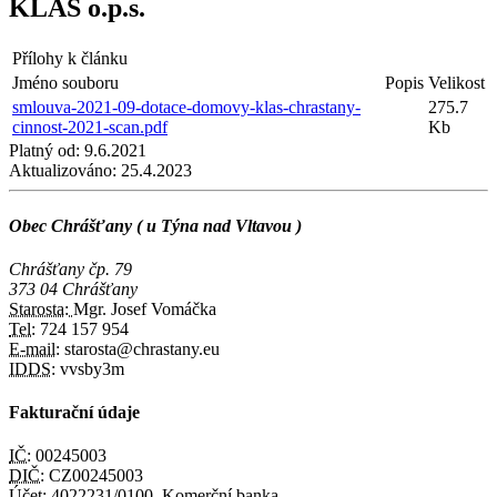
KLAS o.p.s.
Přílohy k článku
Jméno souboru
Popis
Velikost
smlouva-2021-09-dotace-domovy-klas-chrastany-
275.7
cinnost-2021-scan.pdf
Kb
Platný od:
9.6.2021
Aktualizováno:
25.4.2023
Obec Chrášťany ( u Týna nad Vltavou )
Chrášťany čp. 79
373 04 Chrášťany
Starosta:
Mgr. Josef Vomáčka
Tel:
724 157 954
E-mail:
starosta@chrastany.eu
IDDS:
vvsby3m
Fakturační údaje
IČ:
00245003
DIČ:
CZ00245003
Účet:
4022231/0100, Komerční banka