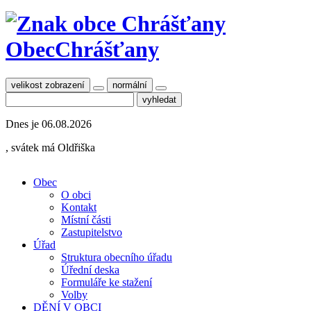
Obec
Chrášťany
velikost zobrazení
normální
Dnes je
06.08.2026
, svátek má
Oldřiška
Obec
O obci
Kontakt
Místní části
Zastupitelstvo
Úřad
Struktura obecního úřadu
Úřední deska
Formuláře ke stažení
Volby
DĚNÍ V OBCI