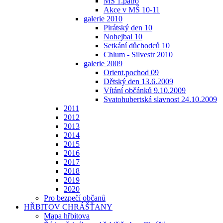
MŠ 1.patro
Akce v MŠ 10-11
galerie 2010
Pirátský den 10
Nohejbal 10
Setkání důchodců 10
Chlum - Silvestr 2010
galerie 2009
Orient.pochod 09
Dětský den 13.6.2009
Vítání občánků 9.10.2009
Svatohubertská slavnost 24.10.2009
2011
2012
2013
2014
2015
2016
2017
2018
2019
2020
Pro bezpečí občanů
HŘBITOV CHRÁŠŤANY
Mapa hřbitova