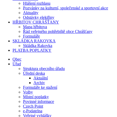
Hlášení rozhlasu
Pozvánky na kulturní, společenské a sportovní akce
Aktuality
Odstávky elektřiny
HŘBITOV CHRÁŠŤANY
Mapa hřbitova
Řád veřejného pohřebiště obce Chrášťany
Formuláře
SKLÁDKA RAKOVKA
Skládka Rakovka
PLATBA POPLATKY
Obec
Úřad
Struktura obecního úřadu
Úřední deska
Aktuální
Archiv
Formuláře ke stažení
Volby
Místní poplatky
Povinné informace
Czech Point
e-Podatelna
Veřejné vyhlášky