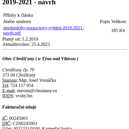
2019-2021 - návrh
Přílohy k článku
Jméno souboru
Popis
Velikost
strednedoby-rozpoctovy-vyhled-2019-2021-
185 Kb
navrh.pdf
Platný od:
5.2.2019
Aktualizováno:
25.4.2023
Obec Chrášťany ( u Týna nad Vltavou )
Chrášťany čp. 79
373 04 Chrášťany
Starosta:
Mgr. Josef Vomáčka
Tel:
724 157 954
E-mail:
starosta@chrastany.eu
IDDS:
vvsby3m
Fakturační údaje
IČ:
00245003
DIČ:
CZ00245003
Účet:
4022231/0100, Komerční banka