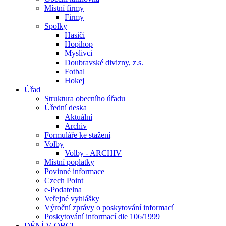
Místní firmy
Firmy
Spolky
Hasiči
Hopihop
Myslivci
Doubravské divizny, z.s.
Fotbal
Hokej
Úřad
Struktura obecního úřadu
Úřední deska
Aktuální
Archiv
Formuláře ke stažení
Volby
Volby - ARCHIV
Místní poplatky
Povinné informace
Czech Point
e-Podatelna
Veřejné vyhlášky
Výroční zprávy o poskytování informací
Poskytování informací dle 106/1999
DĚNÍ V OBCI