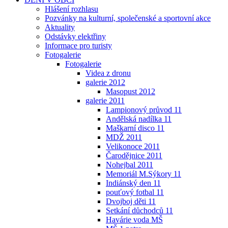
Hlášení rozhlasu
Pozvánky na kulturní, společenské a sportovní akce
Aktuality
Odstávky elektřiny
Informace pro turisty
Fotogalerie
Fotogalerie
Videa z dronu
galerie 2012
Masopust 2012
galerie 2011
Lampionový průvod 11
Andělská nadílka 11
Maškarní disco 11
MDŽ 2011
Velikonoce 2011
Čarodějnice 2011
Nohejbal 2011
Memoriál M.Sýkory 11
Indiánský den 11
pouťový fotbal 11
Dvojboj děti 11
Setkání důchodců 11
Havárie voda MŠ