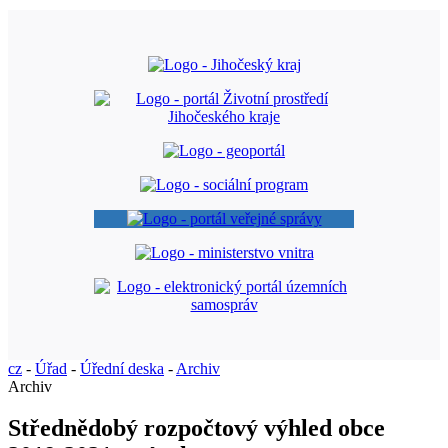
cz
-
Úřad
-
Úřední deska
-
Archiv
Archiv
Střednědobý rozpočtový výhled obce