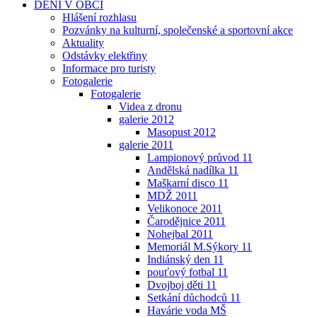
DĚNÍ V OBCI
Hlášení rozhlasu
Pozvánky na kulturní, společenské a sportovní akce
Aktuality
Odstávky elektřiny
Informace pro turisty
Fotogalerie
Fotogalerie
Videa z dronu
galerie 2012
Masopust 2012
galerie 2011
Lampionový průvod 11
Andělská nadílka 11
Maškarní disco 11
MDŽ 2011
Velikonoce 2011
Čarodějnice 2011
Nohejbal 2011
Memoriál M.Sýkory 11
Indiánský den 11
pouťový fotbal 11
Dvojboj děti 11
Setkání důchodců 11
Havárie voda MŠ