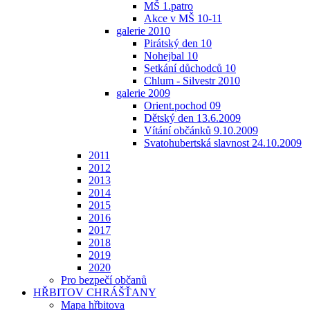
MŠ 1.patro
Akce v MŠ 10-11
galerie 2010
Pirátský den 10
Nohejbal 10
Setkání důchodců 10
Chlum - Silvestr 2010
galerie 2009
Orient.pochod 09
Dětský den 13.6.2009
Vítání občánků 9.10.2009
Svatohubertská slavnost 24.10.2009
2011
2012
2013
2014
2015
2016
2017
2018
2019
2020
Pro bezpečí občanů
HŘBITOV CHRÁŠŤANY
Mapa hřbitova