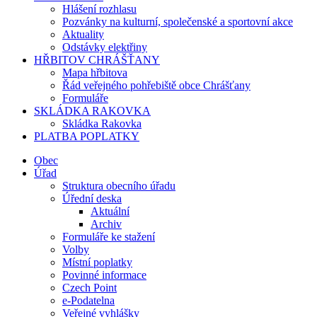
Hlášení rozhlasu
Pozvánky na kulturní, společenské a sportovní akce
Aktuality
Odstávky elektřiny
HŘBITOV CHRÁŠŤANY
Mapa hřbitova
Řád veřejného pohřebiště obce Chrášťany
Formuláře
SKLÁDKA RAKOVKA
Skládka Rakovka
PLATBA POPLATKY
Obec
Úřad
Struktura obecního úřadu
Úřední deska
Aktuální
Archiv
Formuláře ke stažení
Volby
Místní poplatky
Povinné informace
Czech Point
e-Podatelna
Veřejné vyhlášky