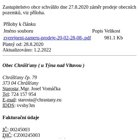
Zastupitelstvo obce schválilo dne 27.8.2020 záměr prodeje obecních
pozemků, viz příloha.
Přílohy k článku
Jméno souboru
Popis
Velikost
zverejneni-zameru-prodeje-20-02-28-08-.pdf
981.1 Kb
Platný od:
28.8.2020
Aktualizováno:
1.2.2022
Obec Chrášťany ( u Týna nad Vltavou )
Chrášťany čp. 79
373 04 Chrášťany
Starosta:
Mgr. Josef Vomáčka
Tel:
724 157 954
E-mail:
starosta@chrastany.eu
IDDS:
vvsby3m
Fakturační údaje
IČ:
00245003
DIČ:
CZ00245003