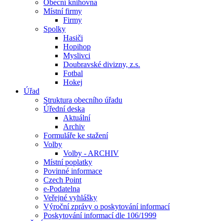
Obecní knihovna
Místní firmy
Firmy
Spolky
Hasiči
Hopihop
Myslivci
Doubravské divizny, z.s.
Fotbal
Hokej
Úřad
Struktura obecního úřadu
Úřední deska
Aktuální
Archiv
Formuláře ke stažení
Volby
Volby - ARCHIV
Místní poplatky
Povinné informace
Czech Point
e-Podatelna
Veřejné vyhlášky
Výroční zprávy o poskytování informací
Poskytování informací dle 106/1999