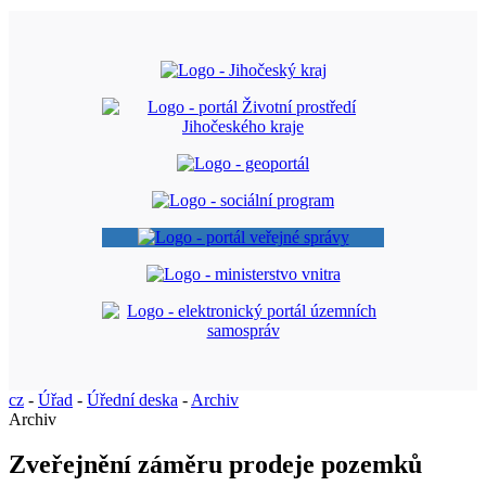
cz
-
Úřad
-
Úřední deska
-
Archiv
Archiv
Zveřejnění záměru prodeje pozemků