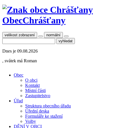
Obec
Chrášťany
velikost zobrazení
normální
Dnes je
09.08.2026
, svátek má
Roman
Obec
O obci
Kontakt
Místní části
Zastupitelstvo
Úřad
Struktura obecního úřadu
Úřední deska
Formuláře ke stažení
Volby
DĚNÍ V OBCI