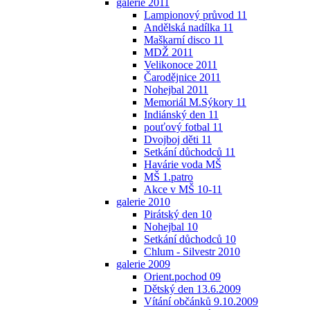
galerie 2011
Lampionový průvod 11
Andělská nadílka 11
Maškarní disco 11
MDŽ 2011
Velikonoce 2011
Čarodějnice 2011
Nohejbal 2011
Memoriál M.Sýkory 11
Indiánský den 11
pouťový fotbal 11
Dvojboj děti 11
Setkání důchodců 11
Havárie voda MŠ
MŠ 1.patro
Akce v MŠ 10-11
galerie 2010
Pirátský den 10
Nohejbal 10
Setkání důchodců 10
Chlum - Silvestr 2010
galerie 2009
Orient.pochod 09
Dětský den 13.6.2009
Vítání občánků 9.10.2009