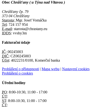
Obec Chrášťany ( u Týna nad Vltavou )
Chrášťany čp. 79
373 04 Chrášťany
Starosta:
Mgr. Josef Vomáčka
Tel:
724 157 954
E-mail:
starosta@chrastany.eu
IDDS:
vvsby3m
Fakturační údaje
IČ:
00245003
DIČ:
CZ00245003
Účet:
4022231/0100, Komerční banka
Prohlášení o přístupnosti
|
Mapa webu
|
Nastavení cookies
Prohlášení o cookies
Úřední hodiny
PO:
8:00-10:30, 11:00 - 17:00
ÚT:
ST:
8:00-10:30, 11:00 - 17:00
ČT: