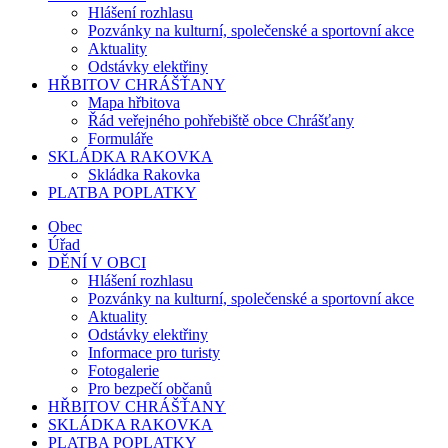
Hlášení rozhlasu
Pozvánky na kulturní, společenské a sportovní akce
Aktuality
Odstávky elektřiny
HŘBITOV CHRÁŠŤANY
Mapa hřbitova
Řád veřejného pohřebiště obce Chrášťany
Formuláře
SKLÁDKA RAKOVKA
Skládka Rakovka
PLATBA POPLATKY
Obec
Úřad
DĚNÍ V OBCI
Hlášení rozhlasu
Pozvánky na kulturní, společenské a sportovní akce
Aktuality
Odstávky elektřiny
Informace pro turisty
Fotogalerie
Pro bezpečí občanů
HŘBITOV CHRÁŠŤANY
SKLÁDKA RAKOVKA
PLATBA POPLATKY