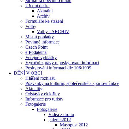
Struktura obecního úřadu
Úřední deska
Aktuální
Archiv
Formuláře ke stažení
Volby
Volby - ARCHIV
Místní poplatky
Povinné informace
Czech Point
e-Podatelna
Veřejné vyhlášky
Výroční zprávy o poskytování informací
Poskytování informací dle 106/1999
DĚNÍ V OBCI
Hlášení rozhlasu
Pozvánky na kulturní, společenské a sportovní akce
Aktuality
Odstávky elektřiny
Informace pro turisty
Fotogalerie
Fotogalerie
Videa z dronu
galerie 2012
Masopust 2012