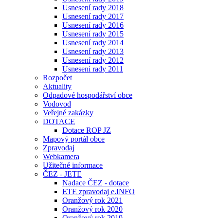
Usnesení rady 2018
Usnesení rady 2017
Usnesení rady 2016
Usnesení rady 2015
Usnesení rady 2014
Usnesení rady 2013
Usnesení rady 2012
Usnesení rady 2011
Rozpočet
Aktuality
Odpadové hospodářství obce
Vodovod
Veřejné zakázky
DOTACE
Dotace ROP JZ
Mapový portál obce
Zpravodaj
Webkamera
Užitečné informace
ČEZ - JETE
Nadace ČEZ - dotace
ETE zpravodaj e.INFO
Oranžový rok 2021
Oranžový rok 2020
Oranžový rok 2019