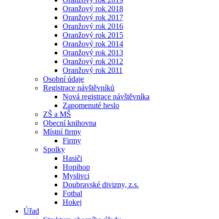
Oranžový rok 2018
Oranžový rok 2017
Oranžový rok 2016
Oranžový rok 2015
Oranžový rok 2014
Oranžový rok 2013
Oranžový rok 2012
Oranžový rok 2011
Osobní údaje
Registrace návštěvníků
Nová registrace návštěvníka
Zapomenuté heslo
ZŠ a MŠ
Obecní knihovna
Místní firmy
Firmy
Spolky
Hasiči
Hopihop
Myslivci
Doubravské divizny, z.s.
Fotbal
Hokej
Úřad