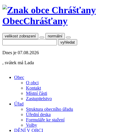
Obec
Chrášťany
velikost zobrazení
normální
Dnes je
07.08.2026
, svátek má
Lada
Obec
O obci
Kontakt
Místní části
Zastupitelstvo
Úřad
Struktura obecního úřadu
Úřední deska
Formuláře ke stažení
Volby
DĚNÍ V OBCI