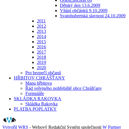
Orient.pochod 09
Dětský den 13.6.2009
Vítání občánků 9.10.2009
Svatohubertská slavnost 24.10.2009
2011
2012
2013
2014
2015
2016
2017
2018
2019
2020
Pro bezpečí občanů
HŘBITOV CHRÁŠŤANY
Mapa hřbitova
Řád veřejného pohřebiště obce Chrášťany
Formuláře
SKLÁDKA RAKOVKA
Skládka Rakovka
PLATBA POPLATKY
Vytvořil WRS
- Webový Redakční Systém společnosti
W Partner