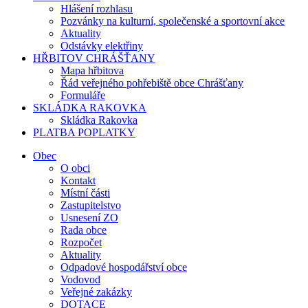
Hlášení rozhlasu
Pozvánky na kulturní, společenské a sportovní akce
Aktuality
Odstávky elektřiny
HŘBITOV CHRÁŠŤANY
Mapa hřbitova
Řád veřejného pohřebiště obce Chrášťany
Formuláře
SKLÁDKA RAKOVKA
Skládka Rakovka
PLATBA POPLATKY
Obec
O obci
Kontakt
Místní části
Zastupitelstvo
Usnesení ZO
Rada obce
Rozpočet
Aktuality
Odpadové hospodářství obce
Vodovod
Veřejné zakázky
DOTACE