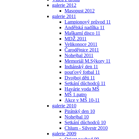
galerie 2012
Masopust 2012
galerie 2011
Lampionový průvod 11
Andělská nadílka 11
Maškarní disco 11
MDŽ 2011
Velikonoce 2011
Čarodějnice 2011
Nohejbal 2011
Memoriál M.Sýkory 11
Indiánský den 11
pouťový fotbal 11
Dvojboj děti 11
Setkání důchodců 11
Havárie voda MŠ
MŠ 1.patro
Akce v MŠ 10-11
galerie 2010
Pirátský den 10
Nohejbal 10
Setkání důchodců 10
Chlum - Silvestr 2010
galerie 2009