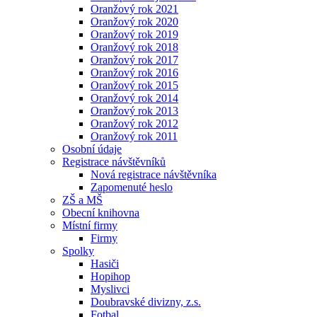
Oranžový rok 2021
Oranžový rok 2020
Oranžový rok 2019
Oranžový rok 2018
Oranžový rok 2017
Oranžový rok 2016
Oranžový rok 2015
Oranžový rok 2014
Oranžový rok 2013
Oranžový rok 2012
Oranžový rok 2011
Osobní údaje
Registrace návštěvníků
Nová registrace návštěvníka
Zapomenuté heslo
ZŠ a MŠ
Obecní knihovna
Místní firmy
Firmy
Spolky
Hasiči
Hopihop
Myslivci
Doubravské divizny, z.s.
Fotbal