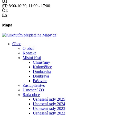
ÚT:
ST:
8:00-10:30, 11:00 - 17:00
ČT:
PÁ:
Mapa
Obec
O obci
Kontakt
Místní části
Chrášťany
Koloměřice
Doubravka
Doubrava
Pašovice
Zastupitelstvo
Usnesení ZO
Rada obce
Usnesení rady 2025
Usnesení rady 2024
Usnesení rady 2023
Usnesení rady 2022