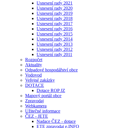
Usnesení rady 2021
Usnesení rady 2020
Usnesení rady 2019
Usnesení rady 2018
Usnesení rady 2017
Usnesení rady 2016
Usnesení rady 2015
Usnesení rady 2014
Usnesení rady 2013
Usnesení rady 2012
Usnesení rady 2011
Rozpočet
Aktuality
Odpadové hospodářství obce
Vodovod
Veřejné zakázky
DOTACE
Dotace ROP JZ
Mapový portál obce
Zpravodaj
Webkamera
Užitečné informace
ČEZ - JETE
Nadace ČEZ - dotace
ETE zpravodaj e.INFO