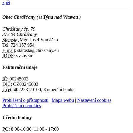
zpět
Obec Chrášťany ( u Týna nad Vltavou )
Chrášťany čp. 79
373 04 Chrášťany
Starosta:
Mgr. Josef Vomáčka
Tel:
724 157 954
E-mail:
starosta@chrastany.eu
IDDS:
vvsby3m
Fakturační údaje
IČ:
00245003
DIČ:
CZ00245003
Účet:
4022231/0100, Komerční banka
Prohlášení o přístupnosti
|
Mapa webu
|
Nastavení cookies
Prohlášení o cookies
Úřední hodiny
PO:
8:00-10:30, 11:00 - 17:00