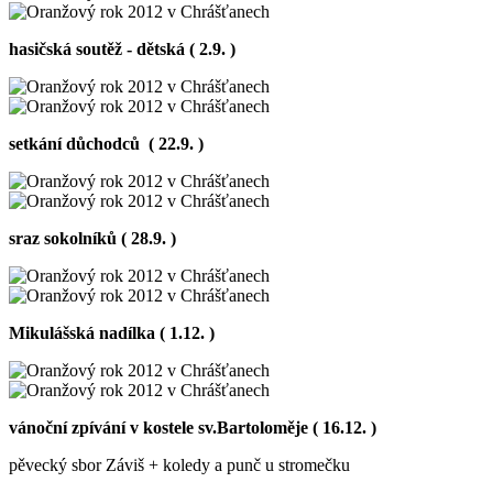
hasičská soutěž - dětská ( 2.9. )
setkání důchodců ( 22.9. )
sraz sokolníků ( 28.9. )
Mikulášská nadílka ( 1.12. )
vánoční zpívání v kostele sv.Bartoloměje ( 16.12. )
pěvecký sbor Záviš + koledy a punč u stromečku