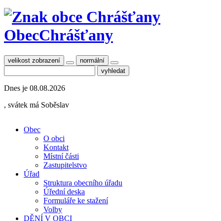
Obec
Chrášťany
velikost zobrazení
normální
Dnes je
08.08.2026
, svátek má
Soběslav
Obec
O obci
Kontakt
Místní části
Zastupitelstvo
Úřad
Struktura obecního úřadu
Úřední deska
Formuláře ke stažení
Volby
DĚNÍ V OBCI