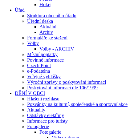
Hokej
Úřad
Struktura obecního úřadu
Úřední deska
Aktuální
Archiv
Formuláře ke stažení
Volby
Volby - ARCHIV
Místní poplatky
Povinné informace
Czech Point
e-Podatelna
Veřejné vyhlášky
Výroční zprávy o poskytování informací
Poskytování informací dle 106/1999
DĚNÍ V OBCI
Hlášení rozhlasu
Pozvánky na kulturní, společenské a sportovní akce
Aktuality
Odstávky elektřiny
Informace pro turisty
Fotogalerie
Fotogalerie
Videa z dronu