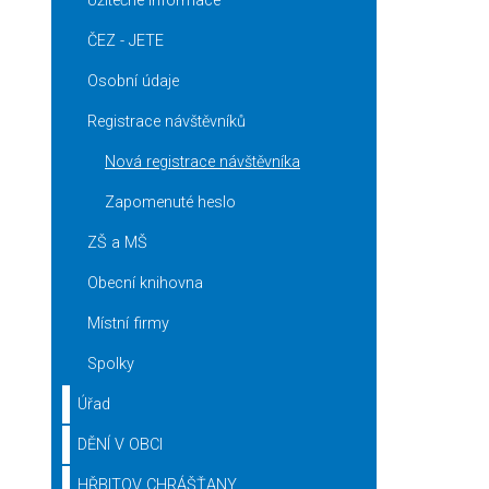
Užitečné informace
ČEZ - JETE
Osobní údaje
Registrace návštěvníků
Nová registrace návštěvníka
Zapomenuté heslo
ZŠ a MŠ
Obecní knihovna
Místní firmy
Spolky
Úřad
DĚNÍ V OBCI
HŘBITOV CHRÁŠŤANY