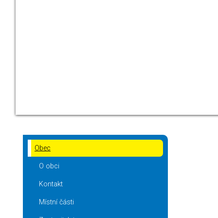
Obec
O obci
Kontakt
Místní části