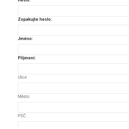
Heslo:
Zopakujte heslo:
Jméno:
Příjmení:
Ulice:
Město:
PSČ: