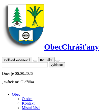
Obec
Chrášťany
velikost zobrazení
normální
Dnes je
06.08.2026
, svátek má
Oldřiška
Obec
O obci
Kontakt
Místní části