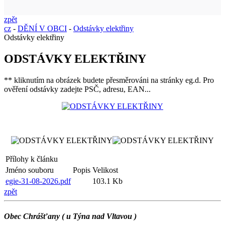
zpět
cz
-
DĚNÍ V OBCI
-
Odstávky elektřiny
Odstávky elektřiny
ODSTÁVKY ELEKTŘINY
** kliknutím na obrázek budete přesměrováni na stránky eg.d. Pro
ověření odstávky zadejte PSČ, adresu, EAN...
Přílohy k článku
Jméno souboru
Popis
Velikost
egie-31-08-2026.pdf
103.1 Kb
zpět
Obec Chrášťany ( u Týna nad Vltavou )