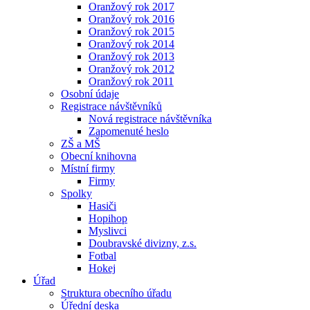
Oranžový rok 2017
Oranžový rok 2016
Oranžový rok 2015
Oranžový rok 2014
Oranžový rok 2013
Oranžový rok 2012
Oranžový rok 2011
Osobní údaje
Registrace návštěvníků
Nová registrace návštěvníka
Zapomenuté heslo
ZŠ a MŠ
Obecní knihovna
Místní firmy
Firmy
Spolky
Hasiči
Hopihop
Myslivci
Doubravské divizny, z.s.
Fotbal
Hokej
Úřad
Struktura obecního úřadu
Úřední deska