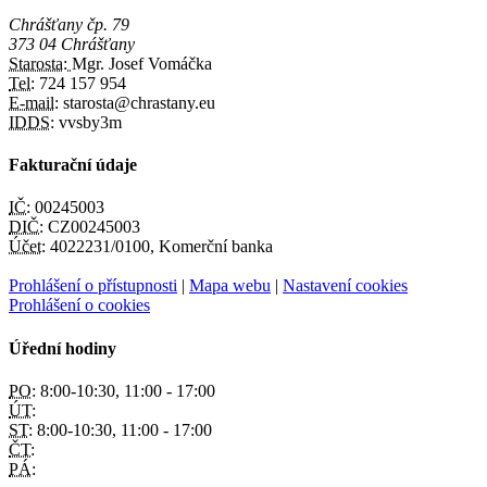
Chrášťany čp. 79
373 04 Chrášťany
Starosta:
Mgr. Josef Vomáčka
Tel:
724 157 954
E-mail:
starosta@chrastany.eu
IDDS:
vvsby3m
Fakturační údaje
IČ:
00245003
DIČ:
CZ00245003
Účet:
4022231/0100, Komerční banka
Prohlášení o přístupnosti
|
Mapa webu
|
Nastavení cookies
Prohlášení o cookies
Úřední hodiny
PO:
8:00-10:30, 11:00 - 17:00
ÚT:
ST:
8:00-10:30, 11:00 - 17:00
ČT:
PÁ: