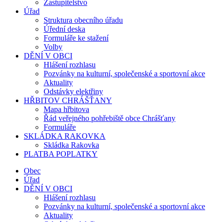
Zastupitelstvo
Úřad
Struktura obecního úřadu
Úřední deska
Formuláře ke stažení
Volby
DĚNÍ V OBCI
Hlášení rozhlasu
Pozvánky na kulturní, společenské a sportovní akce
Aktuality
Odstávky elektřiny
HŘBITOV CHRÁŠŤANY
Mapa hřbitova
Řád veřejného pohřebiště obce Chrášťany
Formuláře
SKLÁDKA RAKOVKA
Skládka Rakovka
PLATBA POPLATKY
Obec
Úřad
DĚNÍ V OBCI
Hlášení rozhlasu
Pozvánky na kulturní, společenské a sportovní akce
Aktuality