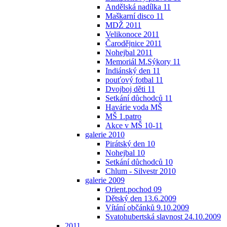
Andělská nadílka 11
Maškarní disco 11
MDŽ 2011
Velikonoce 2011
Čarodějnice 2011
Nohejbal 2011
Memoriál M.Sýkory 11
Indiánský den 11
pouťový fotbal 11
Dvojboj děti 11
Setkání důchodců 11
Havárie voda MŠ
MŠ 1.patro
Akce v MŠ 10-11
galerie 2010
Pirátský den 10
Nohejbal 10
Setkání důchodců 10
Chlum - Silvestr 2010
galerie 2009
Orient.pochod 09
Dětský den 13.6.2009
Vítání občánků 9.10.2009
Svatohubertská slavnost 24.10.2009
2011