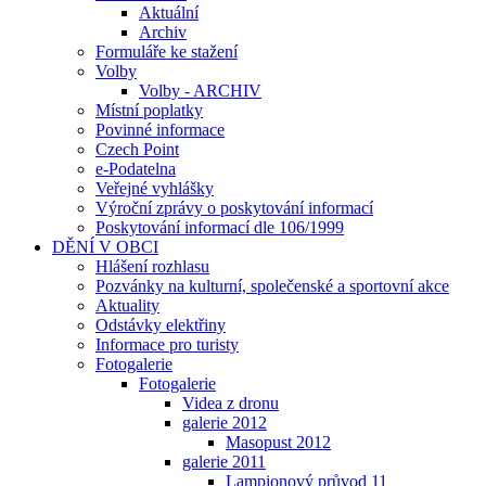
Aktuální
Archiv
Formuláře ke stažení
Volby
Volby - ARCHIV
Místní poplatky
Povinné informace
Czech Point
e-Podatelna
Veřejné vyhlášky
Výroční zprávy o poskytování informací
Poskytování informací dle 106/1999
DĚNÍ V OBCI
Hlášení rozhlasu
Pozvánky na kulturní, společenské a sportovní akce
Aktuality
Odstávky elektřiny
Informace pro turisty
Fotogalerie
Fotogalerie
Videa z dronu
galerie 2012
Masopust 2012
galerie 2011
Lampionový průvod 11