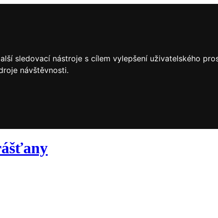
lší sledovací nástroje s cílem vylepšení uživatelského pr
droje návštěvnosti.
ášťany