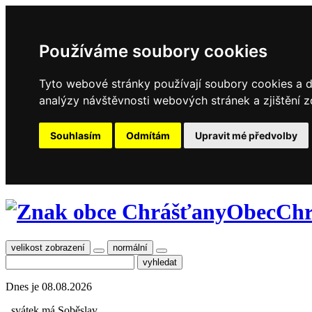
Používáme soubory cookies
Tyto webové stránky používají soubory cookies a da
analýzy návštěvnosti webových stránek a zjištění z
Souhlasím
Odmítám
Upravit mé předvolby
Obec
Chr
velikost zobrazení
normální
Dnes je
08.08.2026
, svátek má
Soběslav