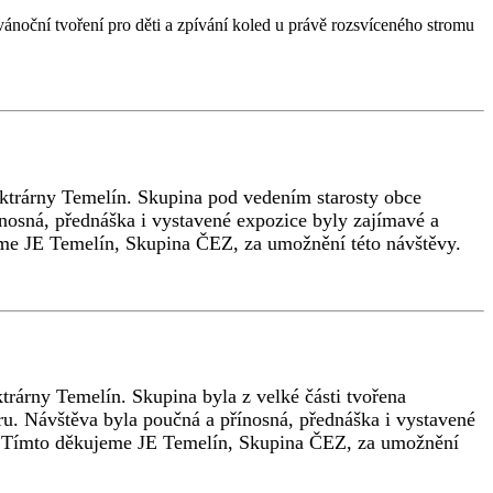
ánoční tvoření pro děti a zpívání koled u právě rozsvíceného stromu
ektrárny Temelín. Skupina pod vedením starosty obce
řínosná, přednáška i vystavené expozice byly zajímavé a
eme JE Temelín, Skupina ČEZ, za umožnění této návštěvy.
trárny Temelín. Skupina byla z velké části tvořena
oru. Návštěva byla poučná a přínosná, přednáška i vystavené
li. Tímto děkujeme JE Temelín, Skupina ČEZ, za umožnění