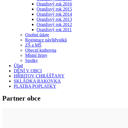
Oranžový rok 2016
Oranžový rok 2015
Oranžový rok 2014
Oranžový rok 2013
Oranžový rok 2012
Oranžový rok 2011
Osobní údaje
Registrace návštěvníků
ZŠ a MŠ
Obecní knihovna
Místní firmy
Spolky
Úřad
DĚNÍ V OBCI
HŘBITOV CHRÁŠŤANY
SKLÁDKA RAKOVKA
PLATBA POPLATKY
Partner obce