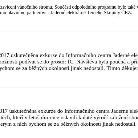
ozsvícení vánočního stromu. Součástí odpoledního programu bylo také v
šemu hlavnímu partnerovi - Jaderné elektrárně Temelín Skupiny ČEZ.
 2017 uskutečněna exkurze do Informačního centra Jaderné el
i možnosti podívat se do prostor IC. Návštěva byla poučná a p
bychom se za běžných okolností jinak nedostali. Tímto děkuj
017 uskutečněna exkurze do Informačního centra Jaderné elek
ěch, kteří v letošním roce oslavili kulaté výročí založení sb
kterým z nich bychom se za běžných okolností jinak nedosta