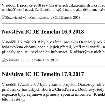
V sobotu 1. prosince 2018 se v Chrášťanech uskutečnilo slavnostní r
na chrášťanské návsi. Za finanční přispění na tuto akci děkujeme na
Návštěva IC JE Temelín 16.9.2018
V neděli 16. září 2018 byla v rámci projektu Oranžový rok
byla tvořena občany obce a jejich přáteli, kteří rádi využil
přinesly spoustu nevšedních informací. K některým z nich 
Návštěva IC JE Temelín 17.9.2017
V neděli 17.září 2017 byla v rámci projektu Oranžový rok 2
příslušníky hasičských sborů z Chrášťan a z Doubravy, tedy t
expozice byly zajímavé a přinesly spoustu informací. K ně
této návštěvy.