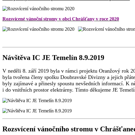
Rozsvícené vánoční stromy v obci Chrášťany v roce 2020
Návštěva IC JE Temelín 8.9.2019
V neděli 8. září 2019 byla v rámci projektu Oranžový rok 
byla tvořena členy spolku Doubravské Divizny a jejich přáte
byly zajímavé a přinesly spoustu nevšedních informací. K n
i do vnitřních prostor elektrárny. Tímto děkujeme JE Temel
Rozsvícení vánočního stromu v Chrášťane