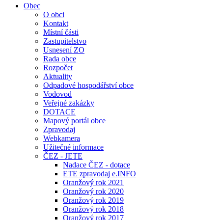
Obec
O obci
Kontakt
Místní části
Zastupitelstvo
Usnesení ZO
Rada obce
Rozpočet
Aktuality
Odpadové hospodářství obce
Vodovod
Veřejné zakázky
DOTACE
Mapový portál obce
Zpravodaj
Webkamera
Užitečné informace
ČEZ - JETE
Nadace ČEZ - dotace
ETE zpravodaj e.INFO
Oranžový rok 2021
Oranžový rok 2020
Oranžový rok 2019
Oranžový rok 2018
Oranžový rok 2017