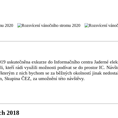
2019 uskutečněna exkurze do Informačního centra Jaderné ele
li, kteří rádi využili možnosti podívat se do prostor IC. Náv
ěkterým z nich bychom se za běžných okolností jinak nedostal
ín, Skupina ČEZ, za umožnění této návštěvy.
ch 2018