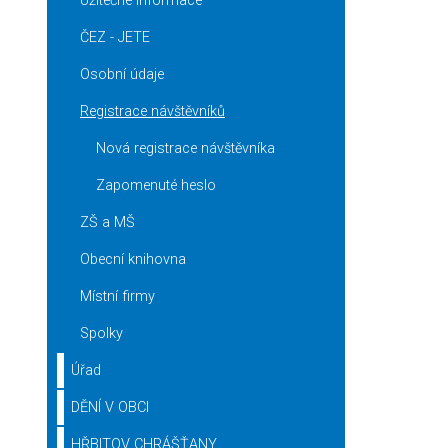
Užitečné informace
ČEZ - JETE
Osobní údaje
Registrace návštěvníků
Nová registrace návštěvníka
Zapomenuté heslo
ZŠ a MŠ
Obecní knihovna
Místní firmy
Spolky
Úřad
DĚNÍ V OBCI
HŘBITOV CHRÁŠŤANY