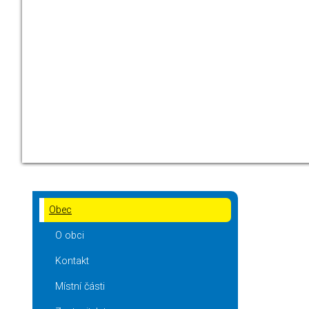
Obec
O obci
Kontakt
Místní části