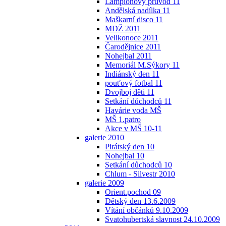
Lampionový průvod 11
Andělská nadílka 11
Maškarní disco 11
MDŽ 2011
Velikonoce 2011
Čarodějnice 2011
Nohejbal 2011
Memoriál M.Sýkory 11
Indiánský den 11
pouťový fotbal 11
Dvojboj děti 11
Setkání důchodců 11
Havárie voda MŠ
MŠ 1.patro
Akce v MŠ 10-11
galerie 2010
Pirátský den 10
Nohejbal 10
Setkání důchodců 10
Chlum - Silvestr 2010
galerie 2009
Orient.pochod 09
Dětský den 13.6.2009
Vítání občánků 9.10.2009
Svatohubertská slavnost 24.10.2009