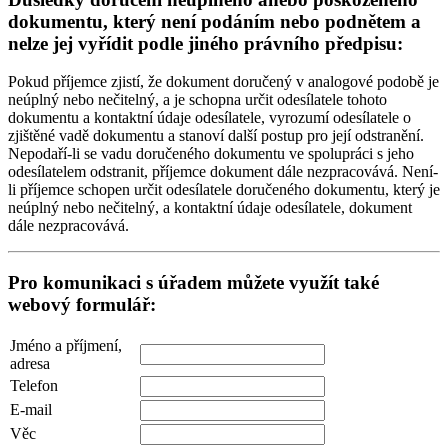
dokumentu, který není podáním nebo podnětem a
nelze jej vyřídit podle jiného právního předpisu:
Pokud příjemce zjistí, že dokument doručený v analogové podobě je
neúplný nebo nečitelný, a je schopna určit odesílatele tohoto
dokumentu a kontaktní údaje odesílatele, vyrozumí odesílatele o
zjištěné vadě dokumentu a stanoví další postup pro její odstranění.
Nepodaří-li se vadu doručeného dokumentu ve spolupráci s jeho
odesílatelem odstranit, příjemce dokument dále nezpracovává. Není-
li příjemce schopen určit odesílatele doručeného dokumentu, který je
neúplný nebo nečitelný, a kontaktní údaje odesílatele, dokument
dále nezpracovává.
Pro komunikaci s úřadem můžete využít také
webový formulář:
Jméno a příjmení,
adresa
Telefon
E-mail
Věc