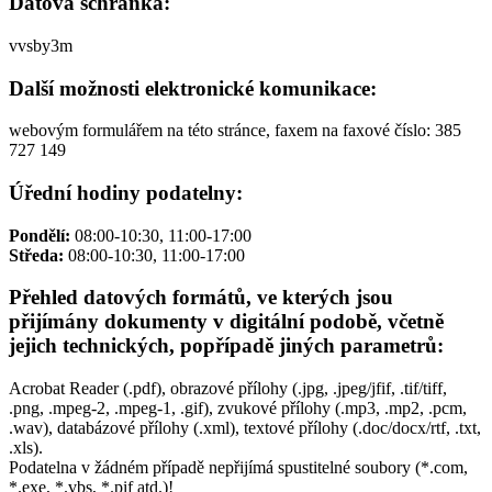
Datová schránka:
vvsby3m
Další možnosti elektronické komunikace:
webovým formulářem na této stránce, faxem na faxové číslo: 385
727 149
Úřední hodiny podatelny:
Pondělí:
08:00-10:30, 11:00-17:00
Středa:
08:00-10:30, 11:00-17:00
Přehled datových formátů, ve kterých jsou
přijímány dokumenty v digitální podobě, včetně
jejich technických, popřípadě jiných parametrů:
Acrobat Reader (.pdf), obrazové přílohy (.jpg, .jpeg/jfif, .tif/tiff,
.png, .mpeg-2, .mpeg-1, .gif), zvukové přílohy (.mp3, .mp2, .pcm,
.wav), databázové přílohy (.xml), textové přílohy (.doc/docx/rtf, .txt,
.xls).
Podatelna v žádném případě nepřijímá spustitelné soubory (*.com,
*.exe, *.vbs, *.pif atd.)!