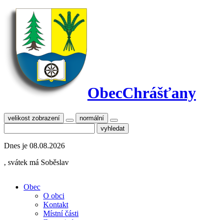
Obec
Chrášťany
velikost zobrazení
normální
Dnes je
08.08.2026
, svátek má
Soběslav
Obec
O obci
Kontakt
Místní části