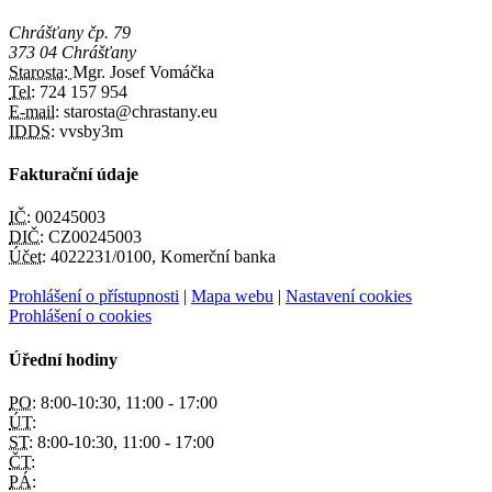
Chrášťany čp. 79
373 04 Chrášťany
Starosta:
Mgr. Josef Vomáčka
Tel:
724 157 954
E-mail:
starosta@chrastany.eu
IDDS:
vvsby3m
Fakturační údaje
IČ:
00245003
DIČ:
CZ00245003
Účet:
4022231/0100, Komerční banka
Prohlášení o přístupnosti
|
Mapa webu
|
Nastavení cookies
Prohlášení o cookies
Úřední hodiny
PO:
8:00-10:30, 11:00 - 17:00
ÚT:
ST:
8:00-10:30, 11:00 - 17:00
ČT:
PÁ: