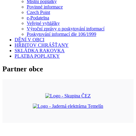
Místní poplatky
Povinné informace
Czech Point
e-Podatelna
Veřejné vyhlášky
Výroční zprávy o poskytování informací
Poskytování informací dle 106/1999
DĚNÍ V OBCI
HŘBITOV CHRÁŠŤANY
SKLÁDKA RAKOVKA
PLATBA POPLATKY
Partner obce