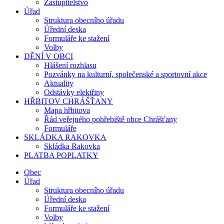
Zastupitelstvo
Úřad
Struktura obecního úřadu
Úřední deska
Formuláře ke stažení
Volby
DĚNÍ V OBCI
Hlášení rozhlasu
Pozvánky na kulturní, společenské a sportovní akce
Aktuality
Odstávky elektřiny
HŘBITOV CHRÁŠŤANY
Mapa hřbitova
Řád veřejného pohřebiště obce Chrášťany
Formuláře
SKLÁDKA RAKOVKA
Skládka Rakovka
PLATBA POPLATKY
Obec
Úřad
Struktura obecního úřadu
Úřední deska
Formuláře ke stažení
Volby