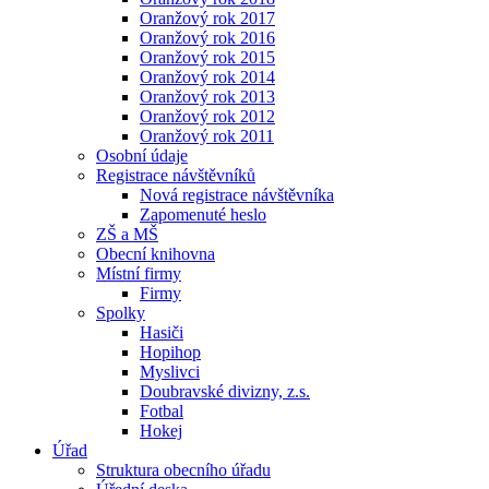
Oranžový rok 2017
Oranžový rok 2016
Oranžový rok 2015
Oranžový rok 2014
Oranžový rok 2013
Oranžový rok 2012
Oranžový rok 2011
Osobní údaje
Registrace návštěvníků
Nová registrace návštěvníka
Zapomenuté heslo
ZŠ a MŠ
Obecní knihovna
Místní firmy
Firmy
Spolky
Hasiči
Hopihop
Myslivci
Doubravské divizny, z.s.
Fotbal
Hokej
Úřad
Struktura obecního úřadu