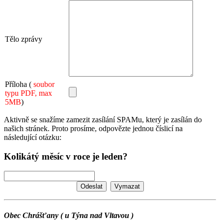
Tělo zprávy
Příloha (
soubor
typu PDF, max
5MB
)
Aktivně se snažíme zamezit zasílání SPAMu, který je zasílán do
našich stránek. Proto prosíme, odpovězte jednou číslicí na
následující otázku:
Kolikátý měsíc v roce je leden?
Obec Chrášťany ( u Týna nad Vltavou )