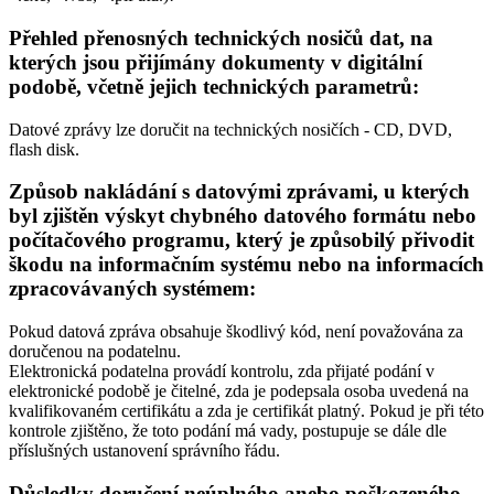
Přehled přenosných technických nosičů dat, na
kterých jsou přijímány dokumenty v digitální
podobě, včetně jejich technických parametrů:
Datové zprávy lze doručit na technických nosičích - CD, DVD,
flash disk.
Způsob nakládání s datovými zprávami, u kterých
byl zjištěn výskyt chybného datového formátu nebo
počítačového programu, který je způsobilý přivodit
škodu na informačním systému nebo na informacích
zpracovávaných systémem:
Pokud datová zpráva obsahuje škodlivý kód, není považována za
doručenou na podatelnu.
Elektronická podatelna provádí kontrolu, zda přijaté podání v
elektronické podobě je čitelné, zda je podepsala osoba uvedená na
kvalifikovaném certifikátu a zda je certifikát platný. Pokud je při této
kontrole zjištěno, že toto podání má vady, postupuje se dále dle
příslušných ustanovení správního řádu.
Důsledky doručení neúplného anebo poškozeného