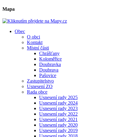
Mapa
Obec
O obci
Kontakt
Místní části
Chrášťany
Koloměřice
Doubravka
Doubrava
Pašovice
Zastupitelstvo
Usnesení ZO
Rada obce
Usnesení rady 2025
Usnesení rady 2024
Usnesení rady 2023
Usnesení rady 2022
Usnesení rady 2021
Usnesení rady 2020
Usnesení rady 2019
Usnesení rady 2018