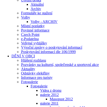
Úřední deska
Aktuální
Archiv
Formuláře ke stažení
Volby
Volby - ARCHIV
Místní poplatky
Povinné informace
Czech Point
e-Podatelna
Veřejné vyhlášky
Výroční zprávy o poskytování informací
Poskytování informací dle 106/1999
DĚNÍ V OBCI
Hlášení rozhlasu
Pozvánky na kulturní, společenské a sportovní akce
Aktuality
Odstávky elektřiny
Informace pro turisty
Fotogalerie
Fotogalerie
Videa z dronu
galerie 2012
Masopust 2012
galerie 2011