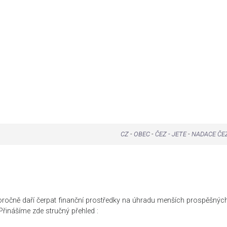
CZ
-
OBEC
-
ČEZ - JETE
-
NADACE ČEZ
oročně daří čerpat finanční prostředky na úhradu menších prospěšných
řinášíme zde stručný přehled :