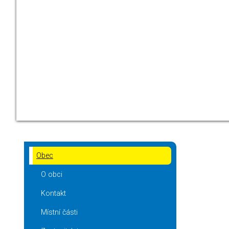
Obec
O obci
Kontakt
Místní části