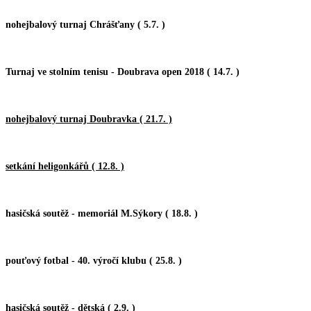
nohejbalový turnaj Chrášťany ( 5.7. )
Turnaj ve stolním tenisu - Doubrava open 2018 ( 14.7. )
nohejbalový turnaj Doubravka ( 21.7. )
setkání heligonkářů ( 12.8. )
hasičská soutěž - memoriál M.Sýkory ( 18.8. )
pouťový fotbal - 40. výročí klubu ( 25.8. )
hasičská soutěž - dětská ( 2.9. )