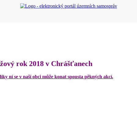
nžový rok 2018 v Chrášťanech
ky ní se v naší obci může konat spousta pěkných akcí.