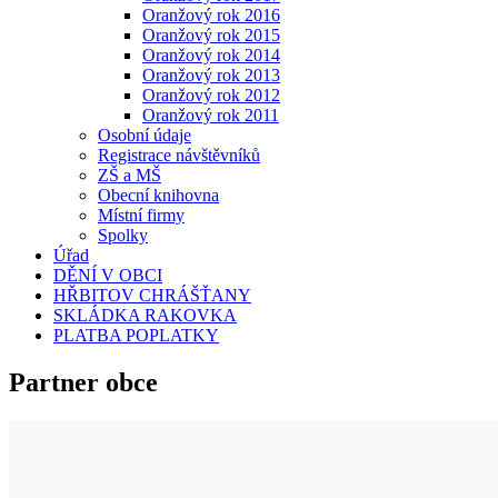
Oranžový rok 2016
Oranžový rok 2015
Oranžový rok 2014
Oranžový rok 2013
Oranžový rok 2012
Oranžový rok 2011
Osobní údaje
Registrace návštěvníků
ZŠ a MŠ
Obecní knihovna
Místní firmy
Spolky
Úřad
DĚNÍ V OBCI
HŘBITOV CHRÁŠŤANY
SKLÁDKA RAKOVKA
PLATBA POPLATKY
Partner obce