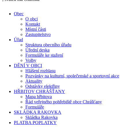
Obec
O obci
Kontakt
Místní části
Zastupitelstvo
Úřad
Struktura obecního úřadu
Úřední deska
Formuláře ke stažení
Volby
DĚNÍ V OBCI
Hlášení rozhlasu
Pozvánky na kulturní, společenské a sportovní akce
Aktuality
Odstávky elektřiny
HŘBITOV CHRÁŠŤANY
Mapa hřbitova
Řád veřejného pohřebiště obce Chrášťany
Formuláře
SKLÁDKA RAKOVKA
Skládka Rakovka
PLATBA POPLATKY