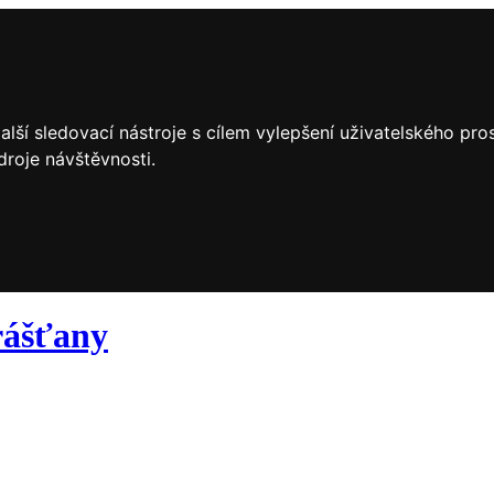
lší sledovací nástroje s cílem vylepšení uživatelského pr
droje návštěvnosti.
ášťany