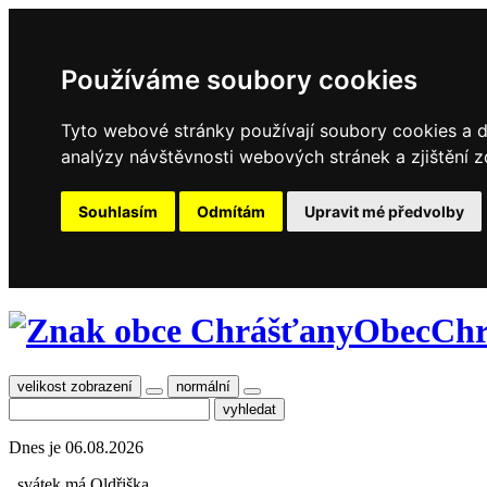
Používáme soubory cookies
Tyto webové stránky používají soubory cookies a da
analýzy návštěvnosti webových stránek a zjištění z
Souhlasím
Odmítám
Upravit mé předvolby
Obec
Chr
velikost zobrazení
normální
Dnes je
06.08.2026
, svátek má
Oldřiška