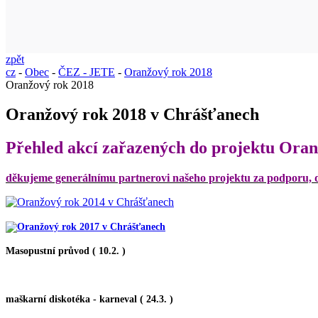
zpět
cz
-
Obec
-
ČEZ - JETE
-
Oranžový rok 2018
Oranžový rok 2018
Oranžový rok 2018 v Chrášťanech
Přehled akcí zařazených do projektu Ora
děkujeme generálnímu partnerovi našeho projektu za podporu, dí
Masopustní průvod ( 10.2. )
maškarní diskotéka - karneval ( 24.3. )