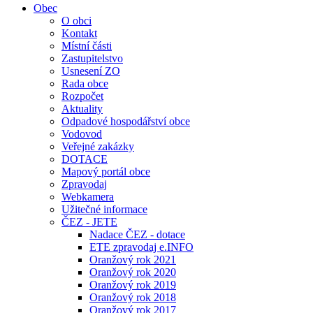
Obec
O obci
Kontakt
Místní části
Zastupitelstvo
Usnesení ZO
Rada obce
Rozpočet
Aktuality
Odpadové hospodářství obce
Vodovod
Veřejné zakázky
DOTACE
Mapový portál obce
Zpravodaj
Webkamera
Užitečné informace
ČEZ - JETE
Nadace ČEZ - dotace
ETE zpravodaj e.INFO
Oranžový rok 2021
Oranžový rok 2020
Oranžový rok 2019
Oranžový rok 2018
Oranžový rok 2017