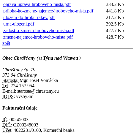
oprava-uprava-hroboveho-mista.pdf
383.2 Kb
priloha-ke-zmene-najemce-hroboveho-mista.pdf
441.8 Kb
ulozeni-do-hrobu-rakev.pdf
217.2 Kb
urna-ulozeni.pdf
392.5 Kb
zadost-o-zruseni-hroboveho-mista.pdf
427.7 Kb
zmena-najemce-hroboveho-mista.pdf
428.7 Kb
zpět
Obec Chrášťany ( u Týna nad Vltavou )
Chrášťany čp. 79
373 04 Chrášťany
Starosta:
Mgr. Josef Vomáčka
Tel:
724 157 954
E-mail:
starosta@chrastany.eu
IDDS:
vvsby3m
Fakturační údaje
IČ:
00245003
DIČ:
CZ00245003
Účet:
4022231/0100, Komerční banka