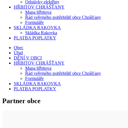
Odstávky elektřiny
HŘBITOV CHRÁŠŤANY
Mapa hřbitova
Řád veřejného pohřebiště obce Chrášťany
Formuláře
SKLÁDKA RAKOVKA
Skládka Rakovka
PLATBA POPLATKY
Obec
Úřad
DĚNÍ V OBCI
HŘBITOV CHRÁŠŤANY
Mapa hřbitova
Řád veřejného pohřebiště obce Chrášťany
Formuláře
SKLÁDKA RAKOVKA
PLATBA POPLATKY
Partner obce