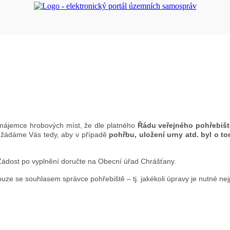
 nájemce hrobových míst, že dle platného
Řádu veřejného pohřebiš
 žádáme Vás tedy, aby v případě
pohřbu, uložení urny atd. byl o 
 Žádost po vyplnění doručte na Obecní úřad Chrášťany.
ze se souhlasem správce pohřebiště – tj. jakékoli úpravy je nutné ne