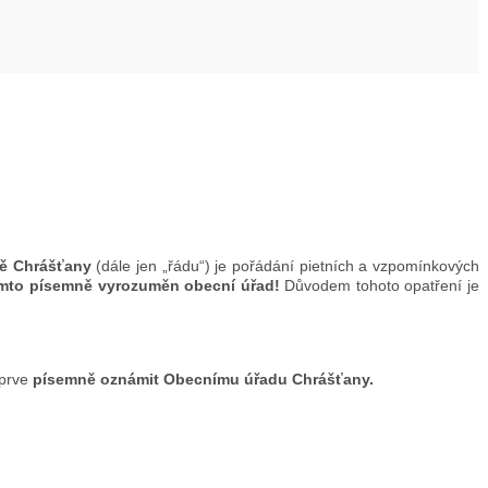
tě Chrášťany
(dále jen „řádu“) je pořádání pietních a vzpomínkových
tomto písemně vyrozuměn obecní úřad!
Důvodem tohoto opatření je
jprve
písemně oznámit Obecnímu úřadu Chrášťany.