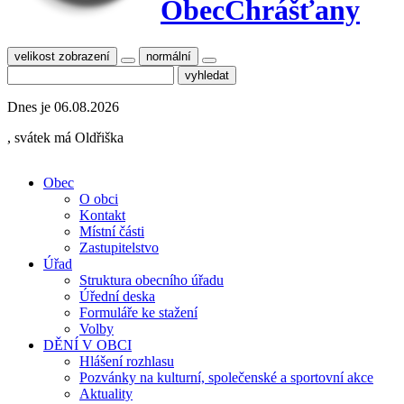
Obec
Chrášťany
velikost zobrazení
normální
Dnes je
06.08.2026
, svátek má
Oldřiška
Obec
O obci
Kontakt
Místní části
Zastupitelstvo
Úřad
Struktura obecního úřadu
Úřední deska
Formuláře ke stažení
Volby
DĚNÍ V OBCI
Hlášení rozhlasu
Pozvánky na kulturní, společenské a sportovní akce
Aktuality