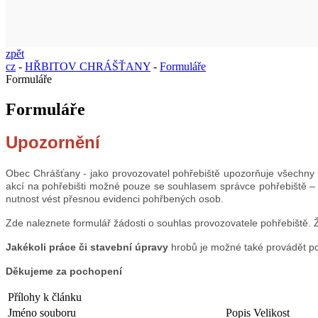
zpět
cz
-
HŘBITOV CHRÁŠŤANY
-
Formuláře
Formuláře
Formuláře
Upozornění
Obec Chrášťany - jako provozovatel pohřebiště upozorňuje všechny
akcí na pohřebišti možné pouze se souhlasem správce pohřebiště –
nutnost vést přesnou evidenci pohřbených osob.
Zde naleznete formulář žádosti o souhlas provozovatele pohřebiště.
Jakékoli práce či stavební úpravy
hrobů je možné také provádět pou
Děkujeme za pochopení
Přílohy k článku
Jméno souboru
Popis
Velikost