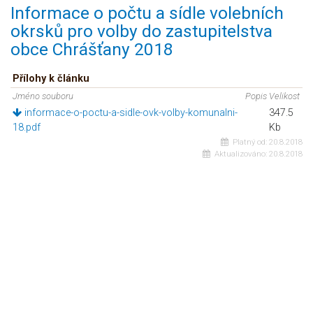
Informace o počtu a sídle volebních
okrsků pro volby do zastupitelstva
obce Chrášťany 2018
Přílohy k článku
Jméno souboru
Popis
Velikost
informace-o-poctu-a-sidle-ovk-volby-komunalni-
347.5
18.pdf
Kb
Platný od:
20.8.2018
Aktualizováno:
20.8.2018