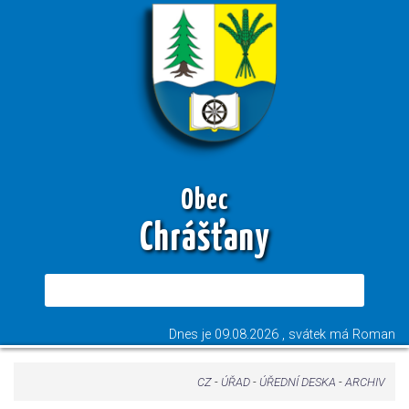
Obec
Chrášťany
Dnes je
09.08.2026
, svátek má
Roman
CZ
-
ÚŘAD
-
ÚŘEDNÍ DESKA
-
ARCHIV